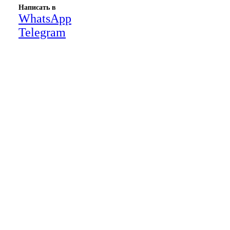
Написать в
WhatsApp
Telegram
Close
this
module
НАША КОМПАНИЯ РАБОТАЕТ НА
РЕЗУЛЬТАТ, СВЯЖИТЕСЬ С НАМИ И
УБЕДИТЕСЬ САМИ
Для более оперативной связи
предлагаем вести общение по
WhatsApp
или
Telegram