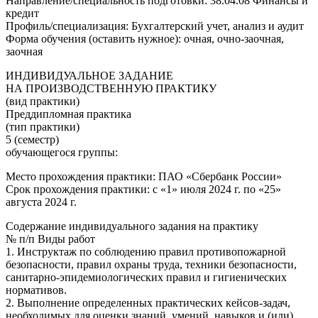
Направление/специальность подготовки: 38.04.08 Финансы и
кредит
Профиль/специализация: Бухгалтерский учет, анализ и аудит
Форма обучения (оставить нужное): очная, очно-заочная,
заочная
ИНДИВИДУАЛЬНОЕ ЗАДАНИЕ
НА ПРОИЗВОДСТВЕННУЮ ПРАКТИКУ
(вид практики)
Преддипломная практика
(тип практики)
5 (семестр)
обучающегося группы:
Место прохождения практики: ПАО «Сбербанк России»
Срок прохождения практики: с «1» июля 2024 г. по «25»
августа 2024 г.
Содержание индивидуального задания на практику
№ п/п Виды работ
1. Инструктаж по соблюдению правил противопожарной
безопасности, правил охраны труда, техники безопасности,
санитарно-эпидемиологических правил и гигиенических
нормативов.
2. Выполнение определенных практических кейсов-задач,
необходимых для оценки знаний, умений, навыков и (или)