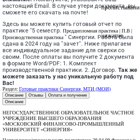
настоящий Email. В случае утери документа, вы
пролистывани
сможете его скачать на почте!
Здесь вы можете купить готовый отчет по
практике "5 семестр.
Преддипломная практика | П.В |
нажатие.
" Синергии. Работа была
Производственная практика
сдана в 2024 году на "зачет". Ниже прилагаем
все индивидуальное задание для сверки со
своим. После оплаты вы получите 2 документа
в формате Word/PDF: 1. Комплект
производственной практики. 2. Договор.
Так же
можете заказать у нас уникальную работу под
Вас!
Раздел:
Готовые практики Синергия, МТИ (МОИ)
Описание
Отзывы
Оплата и получение
Описание
НЕГОСУДАРСТВЕННОЕ ОБРАЗОВАТЕЛЬНОЕ ЧАСТНОЕ
УЧРЕЖДЕНИЕ ВЫСШЕГО ОБРАЗОВАНИЯ
«МОСКОВСКИЙ ФИНАНСОВО-ПРОМЫШЛЕННЫЙ
УНИВЕРСИТЕТ «СИНЕРГИЯ»