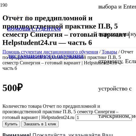
выбора и Ente
Отчет по преддипломной и
производственной практике П.В, 5
ПОМОЩЬ СТУДЕНТАМ
семестр Синергия – готовый вариант |
перехода на 
Helpstudent24.ru — часть 6
Помощь студентам дистанционного обучения
/
Товары
/
Отчет
ДИСТАНЦИОННОГО ОБУЧЕНИЯ
по преддипломной и производственной практике П.В, 5
страницу. Если
семестр Синергия – готовый вариант | Helpstudent24.ru —
часть 6
500
₽
устройство с
Количество товара Отчет по преддипломной и
производственной практике П.В, 5 семестр Синергия –
тачскрином, и
готовый вариант | Helpstudent24.ru
Купить
Заказать в 1 клик
Внимание!
Пожалуйста, указывайте Ваш