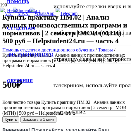
ПОМОЩЬ
используйте стрелки вверх и в
Купить практику ПМ.02 | Анализ
данных производственных программ и
СТУДЕНТАМ
нормативов | 2 семестр | МОИ (МТИ) |
выбора и Enter для перехода 
500 руб – Helpstudent24.ru — часть 4
Помощь студентам дистанционного обучения
/
Товары
/
ДИСТАНЦИОННОГО
Купить практику ПМ.02 | Анализ данных производственных
страницу. Если у вас устройст
программ и нормативов | 2 семестр | МОИ (МТИ) | 500 руб –
Helpstudent24.ru — часть 4
ОБУЧЕНИЯ
500
₽
тачскрином, используйте про
Количество товара Купить практику ПМ.02 | Анализ данных
производственных программ и нормативов | 2 семестр | МОИ
или нажатие.
(МТИ) | 500 руб – Helpstudent24.ru
Купить
Заказать в 1 клик
Внимание!
Пожалуйста, указывайте Ваш