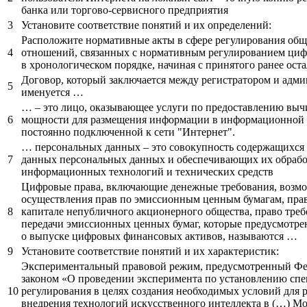
банка или торгово-сервисного предприятия
3
Установите соответствие понятий и их определений:
Расположите нормативные акты в сфере регулирования об
4
отношений, связанных с нормативным регулированием циф
в хронологическом порядке, начиная с принятого ранее ост
Договор, который заключается между регистратором и адми
5
именуется …
… – это лицо, оказывающее услуги по предоставлению вы
6
мощности для размещения информации в информационной 
постоянно подключенной к сети "Интернет".
… персональных данных – это совокупность содержащихся 
7
данных персональных данных и обеспечивающих их обраб
информационных технологий и технических средств
Цифровые права, включающие денежные требования, возм
осуществления прав по эмиссионным ценным бумагам, прав
8
капитале непубличного акционерного общества, право треб
передачи эмиссионных ценных бумаг, которые предусмотр
о выпуске цифровых финансовых активов, называются …
9
Установите соответствие понятий и их характеристик:
Экспериментальный правовой режим, предусмотренный Ф
законом «О проведении эксперимента по установлению сп
10
регулирования в целях создания необходимых условий для 
внедрения технологий искусственного интеллекта в (…) М