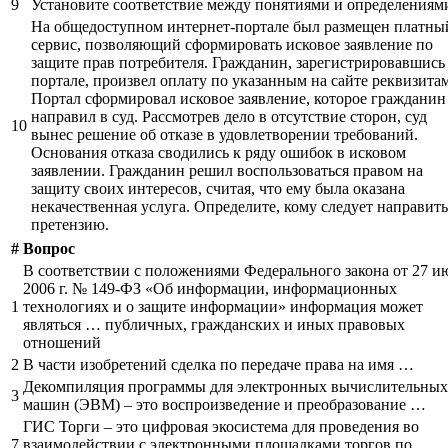
9
Установите соответствие между понятиями и определениям
На общедоступном интернет-портале был размещен платны
сервис, позволяющий сформировать исковое заявление по
защите прав потребителя. Гражданин, зарегистрировавшись
портале, произвел оплату по указанным на сайте реквизитам
Портал сформировал исковое заявление, которое гражданин
направил в суд. Рассмотрев дело в отсутствие сторон, суд
10
вынес решение об отказе в удовлетворении требований.
Основания отказа сводились к ряду ошибок в исковом
заявлении. Гражданин решил воспользоваться правом на
защиту своих интересов, считая, что ему была оказана
некачественная услуга. Определите, кому следует направить
претензию.
#
Вопрос
В соответствии с положениями Федерального закона от 27 и
2006 г. № 149-ФЗ «Об информации, информационных
1
технологиях и о защите информации» информация может
являться … публичных, гражданских и иных правовых
отношений
2
В части изобретений сделка по передаче права на имя …
Декомпиляция программы для электронных вычислительных
3
машин (ЭВМ) – это воспроизведение и преобразование …
ГИС Торги – это цифровая экосистема для проведения во
7
взаимодействии с электронными площадками торгов по