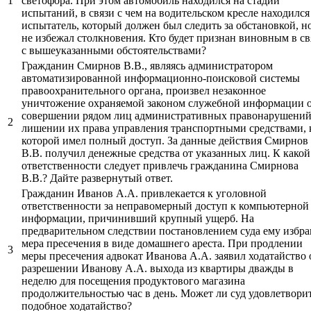
1
светофора. При этом автомобиль находился на стадии
испытаний, в связи с чем на водительском кресле находился
испытатель, который должен был следить за обстановкой, н
не избежал столкновения. Кто будет признан виновным в св
с вышеуказанными обстоятельствами?
Гражданин Смирнов В.В., являясь администратором
автоматизированной информационно-поисковой системы
правоохранительного органа, произвел незаконное
уничтожение охраняемой законом служебной информации 
совершении рядом лиц административных правонарушений
2
лишении их права управления транспортными средствами, 
которой имел полный доступ. За данные действия Смирнов
В.В. получил денежные средства от указанных лиц. К какой
ответственности следует привлечь гражданина Смирнова
В.В.? Дайте развернутый ответ.
Гражданин Иванов А.А. привлекается к уголовной
ответственности за неправомерный доступ к компьютерной
информации, причинивший крупный ущерб. На
предварительном следствии постановлением суда ему избра
мера пресечения в виде домашнего ареста. При продлении
3
меры пресечения адвокат Иванова А.А. заявил ходатайство 
разрешении Иванову А.А. выхода из квартиры дважды в
неделю для посещения продуктового магазина
продолжительностью час в день. Может ли суд удовлетвори
подобное ходатайство?