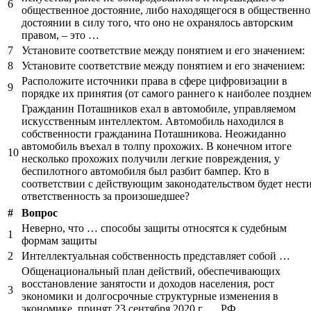
6
общественное достояние, либо находящегося в общественн
достоянии в силу того, что оно не охранялось авторским
правом, – это …
7
Установите соответствие между понятием и его значением:
8
Установите соответствие между понятием и его значением:
Расположите источники права в сфере цифровизации в
9
порядке их принятия (от самого раннего к наиболее позднем
Гражданин Поташников ехал в автомобиле, управляемом
искусственным интеллектом. Автомобиль находился в
собственности гражданина Поташникова. Неожиданно
автомобиль въехал в толпу прохожих. В конечном итоге
10
несколько прохожих получили легкие повреждения, у
беспилотного автомобиля был разбит бампер. Кто в
соответствии с действующим законодательством будет нест
ответственность за произошедшее?
#
Вопрос
Неверно, что … способы защиты относятся к судебным
1
формам защиты
2
Интеллектуальная собственность представляет собой …
Общенациональный план действий, обеспечивающих
восстановление занятости и доходов населения, рост
3
экономики и долгосрочные структурные изменения в
экономике, принят 23 сентября 2020 г. … РФ