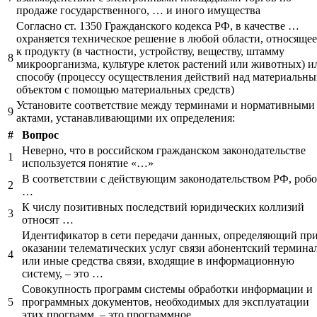
продаже государственного, … и иного имущества
Согласно ст. 1350 Гражданского кодекса РФ, в качестве …
охраняется техническое решение в любой области, относящее
к продукту (в частности, устройству, веществу, штамму
8
микроорганизма, культуре клеток растений или животных) и
способу (процессу осуществления действий над материальн
объектом с помощью материальных средств)
Установите соответствие между терминами и нормативными
9
актами, устанавливающими их определения:
#
Вопрос
Неверно, что в российском гражданском законодательстве
1
используется понятие «…»
В соответствии с действующим законодательством РФ, робо
2
…
К числу позитивных последствий юридических коллизий
3
относят …
Идентификатор в сети передачи данных, определяющий пр
оказании телематических услуг связи абонентский термина
4
или иные средства связи, входящие в информационную
систему, – это …
Совокупность программ системы обработки информации и
5
программных документов, необходимых для эксплуатации
этих программ, – это программное …