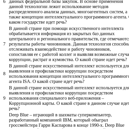
6
данных федеральной базы закупок. В основе применения
данной технологии лежит использование методов
распределенного анализа данных, многоагентных систем, а
также концепции интеллектуального программного агента.
каком государстве идет речь?
В данной стране при помощи искусственного интеллекта
обрабатывается информация из закрытых баз данных
центрального и регионального правительств, где отмечаютс
7
результаты работы чиновников. Данная технология способн
отслеживать взаимодействие и работу чиновников,
сопоставляя ее с работой коллег и выявляя возможные случ
коррупции, растрат и кумовства. О какой стране идет речь?
В данной стране искусственный интеллект используется дл
выявления и профилактики коррупции посредством
8
использования концепции интеллектуального программног
агента ISA. О какой стране идет речь?
В данной стране искусственный интеллект используется дл
выявления и профилактики коррупции посредством
9
использования специального веб-приложения –
Коррупционной карты. О какой стране в данном случае иде
речь?
Deep Blue – играющий в шахматы суперкомпьютер,
разработанный компанией IBM, который обыграл
гроссмейстера Гарри Каспарова в конце 1990-х. Deep Blue