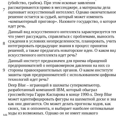
(убийство, грабеж). При этом исковые заявления
рассматриваются прямо в мессенджере, а материалы дела
7
оценивает искусственный интеллект. Однако окончательное
решение остается за судьей, который может изменить
«компьютерный приговор». Назовите государство, о которо
идет речь.
Данный вид искусственного интеллекта характеризуется те
что умеет рассуждать, справляться с проблемами, выносить
суждения в условиях неопределенности, планировать, учить
8
интегрировать предыдущие знания в процесс принятия
решений, а также предлагать новаторские идеи. О каком ви
искусственного интеллекта идет речь?
Данный институт предназначен для приема обращений
предпринимателей о неправомерном давлении на них со
9
стороны правоохранительных органов. О каком институте
зашиты прав предпринимателей с использованием цифров
технологий идет речь?
Deep Blue – играющий в шахматы суперкомпьютер,
разработанный компанией IBM, который обыграл
гроссмейстера Гарри Каспарова в конце 1990-х. Deep Blue
может идентифицировать фигуры на шахматной доске и зна
как они двигаются. Он может делать прогнозы ходов, как
своих, так и оппонента, и выбирает наиболее оптимальные
ходы из возможных. Однако он не имеет никакого
10