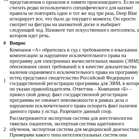
представления о прошлом и памяти произошедшего. Если н
считать редко используемого специфического для шахмат
правила не повторять один и тот же ход три раза, Deep Blue
игнорирует все, что было до текущего момента. Он просто
смотрит на фигуры на шахматной доске и выбирает
следующий ход. Назовите тип искусственного интеллекта, 
котором идет речь.
#
Вопрос
Компания «А» обратилась в суд с требованием о взыскании
компенсации за нарушение исключительного права на
программу для электронных вычислительных машин (ЭВМ)
обоснование своих требований и в качестве доказательства
наличия охраняемого исключительного права на программу
истец представил свидетельство Российской Федерации о
1
государственной регистрации программы для ЭВМ, в котор
он указан правообладателем. Ответчик – Компания «Б» –
привел свой довод: факт государственной регистрации
программы не означает невозможности в рамках дела о
нарушении исключительного права оспорить факт наличия
данного права у истца. Разрешите данный спор.
Рассматриваются экспертная система для анестезиологии
тяжелых пациентов, экспертная система адаптивного
2
обучения, экспертная система для медицинской диагностики
Примерами какого типа интеллектуальных систем они