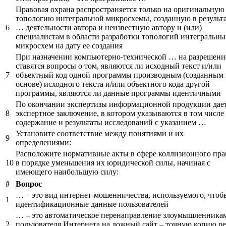
Правовая охрана распространяется только на оригинальную
топологию интегральной микросхемы, созданную в результ
6
… деятельности автора и неизвестную автору и (или)
специалистам в области разработки топологий интегральны
микросхем на дату ее создания
При назначении компьютерно-технической … на разрешени
ставятся вопросы о том, являются ли исходный текст и/или
7
объектный код одной программы производным (созданным 
основе) исходного текста и/или объектного кода другой
программы, являются ли данные программы идентичными
По окончании экспертизы информационной продукции дае
8
экспертное заключение, в котором указываются в том числе
содержание и результаты исследований с указанием …
Установите соответствие между понятиями и их
9
определениями:
Расположите нормативные акты в сфере коллизионного пра
10
в порядке уменьшения их юридической силы, начиная с
имеющего наибольшую силу:
#
Вопрос
… – это вид интернет-мошенничества, используемого, чтоб
1
идентификационные данные пользователей
… – это автоматическое перенаправление злоумышленника
2
пользователя Интернета на ложный сайт – точную копию р