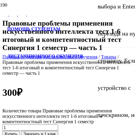
выбора и Ente
Правовые проблемы применения
ПОМОЩЬ СТУДЕНТАМ
искусственного интеллекта тест 1-6
перехода на 
итоговый и компетентностный тест
Синергия 1 семестр — часть 1
ДИСТАНЦИОННОГО ОБУЧЕНИЯ
Помощь студентам дистанционного обучения
/
Товары
/
страницу. Если
Правовые проблемы применения искусственного интеллекта
тест 1-6 итоговый и компетентностный тест Синергия 1
семестр — часть 1
устройство с
300
₽
Количество товара Правовые проблемы применения
тачскрином, и
искусственного интеллекта тест 1-6 итоговый и
компетентностный тест Синергия 1 семестр
Купить
Заказать в 1 клик