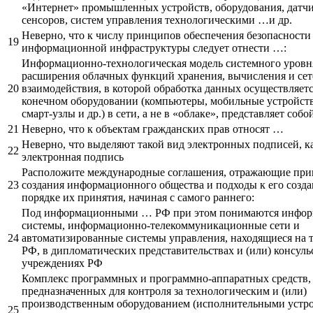
«Интернет» промышленных устройств, оборудования, датчи
сенсоров, систем управления технологическими …и др.
Неверно, что к числу принципов обеспечения безопасности
19
информационной инфраструктуры следует отнести …:
Информационно-технологическая модель системного уровн
расширения облачных функций хранения, вычисления и сет
20
взаимодействия, в которой обработка данных осуществляетс
конечном оборудовании (компьютеры, мобильные устройств
смарт-узлы и др.) в сети, а не в «облаке», представляет соб
21
Неверно, что к объектам гражданских прав относят …
Неверно, что выделяют такой вид электронных подписей, 
22
электронная подпись
Расположите международные соглашения, отражающие пр
23
создания информационного общества и подходы к его созда
порядке их принятия, начиная с самого раннего:
Под информационными … РФ при этом понимаются инфо
системы, информационно-телекоммуникационные сети и
24
автоматизированные системы управления, находящиеся на 
РФ, в дипломатических представительствах и (или) консуль
учреждениях РФ
Комплекс программных и программно-аппаратных средств,
предназначенных для контроля за технологическим и (или)
производственным оборудованием (исполнительными устро
25