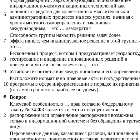
Форма демократии, характеризующаяся использованием
информационно-коммуникационных технологий как
основного средства для коллективных мыслительных и
6
административных процессов на всех уровнях, начиная с
уровня местного самоуправления и заканчивая
международным, – это … демократия
Способность группы находить решения задач более
7
эффективные, чем индивидуальное решение в этой группе, 
это …
Бесконечный процесс, который предусматривает разработку
8
тестирование и внедрение инновационных решений в
повседневную жизнь человечества, – это …
9
Установите соответствие между понятием и его определени
Расположите нормативно-правовые акты и государственны
10
программы в сфере информатизации в порядке их принятия
(от самого раннего к наиболее позднему):
#
Вопрос
Ключевой особенностью … прав согласно Федеральному
закону № 34-ФЗ является то, что их осуществление,
2
распоряжение или ограничение распоряжения возможны
только в информационной системе и без обращения к треть
лицу
Персональные данные, касающиеся расовой, национальной
принадлежности, политических взглядов, религиозных или