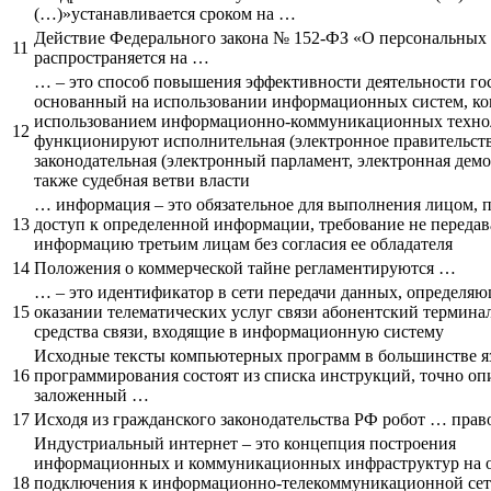
(…)»устанавливается сроком на …
Действие Федерального закона № 152-ФЗ «О персональных
11
распространяется на …
… – это способ повышения эффективности деятельности гос
основанный на использовании информационных систем, ког
использованием информационно-коммуникационных техно
12
функционируют исполнительная (электронное правительств
законодательная (электронный парламент, электронная демо
также судебная ветви власти
… информация – это обязательное для выполнения лицом,
13
доступ к определенной информации, требование не передав
информацию третьим лицам без согласия ее обладателя
14
Положения о коммерческой тайне регламентируются …
… – это идентификатор в сети передачи данных, определя
15
оказании телематических услуг связи абонентский термина
средства связи, входящие в информационную систему
Исходные тексты компьютерных программ в большинстве я
16
программирования состоят из списка инструкций, точно 
заложенный …
17
Исходя из гражданского законодательства РФ робот … пра
Индустриальный интернет – это концепция построения
информационных и коммуникационных инфраструктур на 
18
подключения к информационно-телекоммуникационной се