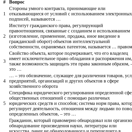
#
Вопрос
Стороны умного контракта, принимающие или
1
отказывающиеся от условий с использованием электронных
подписей, называются …
Институт гражданского права, регулирующий
правоотношения, связанные с созданием и использованием
2
(изготовление, применение, продажа, иное введение в
гражданский оборот) объектов интеллектуальной
собственности, охраняемых патентом, называется … право
Свойство объекта, которое подчеркивает, что его владелец
имеет исключительное право обладания и распоряжения им,
3
также возможность защищать эти права законным образом, 
это …
… – это обозначение, служащее для различения товаров, усл
4
предприятий, организаций и других объектов в сфере
хозяйственного оборота
Специфика юридического регулирования определенной сф
общественных отношений с помощью различных
5
юридических средств и способов; система норм права, кото
регулирует деятельность, отношения между людьми по пово
определенных объектов, – это …
Гражданин, который правомерно обнародовал или организо
обнародование произведения науки, литературы или
искусства, ранее не обнародованного и перешедшего в