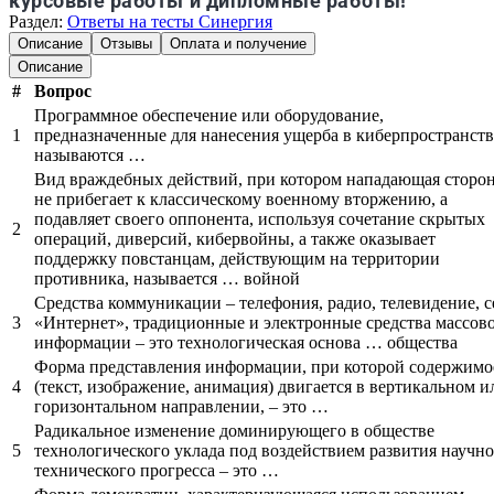
курсовые работы и дипломные работы!
Раздел:
Ответы на тесты Синергия
Описание
Отзывы
Оплата и получение
Описание
#
Вопрос
Программное обеспечение или оборудование,
1
предназначенные для нанесения ущерба в киберпространств
называются …
Вид враждебных действий, при котором нападающая сторо
не прибегает к классическому военному вторжению, а
подавляет своего оппонента, используя сочетание скрытых
2
операций, диверсий, кибервойны, а также оказывает
поддержку повстанцам, действующим на территории
противника, называется … войной
Средства коммуникации – телефония, радио, телевидение, с
3
«Интернет», традиционные и электронные средства массов
информации – это технологическая основа … общества
Форма представления информации, при которой содержимо
4
(текст, изображение, анимация) двигается в вертикальном и
горизонтальном направлении, – это …
Радикальное изменение доминирующего в обществе
5
технологического уклада под воздействием развития научно
технического прогресса – это …