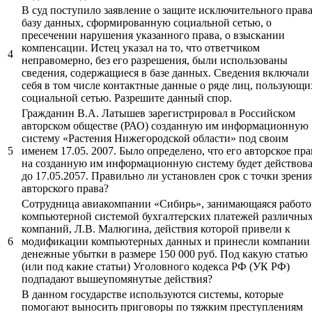
В суд поступило заявление о защите исключительного права
базу данных, сформированную социальной сетью, о
пресечении нарушения указанного права, о взыскании
компенсации. Истец указал на то, что ответчиком
4
неправомерно, без его разрешения, были использованы
сведения, содержащиеся в базе данных. Сведения включали
себя в том числе контактные данные о ряде лиц, пользующи
социальной сетью. Разрешите данный спор.
Гражданин В.А. Латышев зарегистрировал в Российском
авторском обществе (РАО) созданную им информационную
систему «Растения Нижегородской области» под своим
5
именем 17.05. 2007. Было определено, что его авторское пра
на созданную им информационную систему будет действова
до 17.05.2057. Правильно ли установлен срок с точки зрени
авторского права?
Сотрудница авиакомпании «Сибирь», занимающаяся работо
компьютерной системой бухгалтерских платежей различны
компаний, Л.В. Малюгина, действия которой привели к
6
модификации компьютерных данных и принесли компании
денежные убытки в размере 150 000 руб. Под какую статью
(или под какие статьи) Уголовного кодекса РФ (УК РФ)
подпадают вышеупомянутые действия?
В данном государстве используются системы, которые
помогают выносить приговоры по тяжким преступлениям