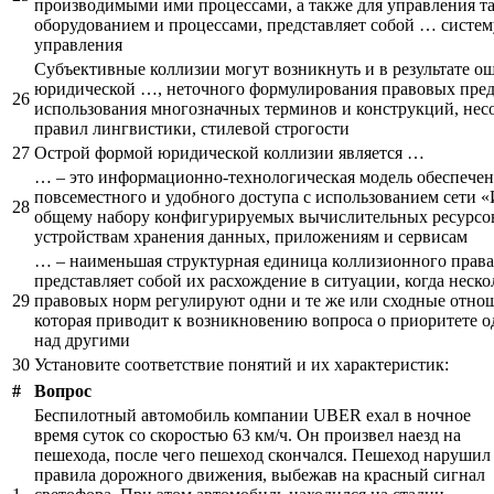
производимыми ими процессами, а также для управления т
оборудованием и процессами, представляет собой … систем
управления
Субъективные коллизии могут возникнуть и в результате о
юридической …, неточного формулирования правовых пре
26
использования многозначных терминов и конструкций, не
правил лингвистики, стилевой строгости
27
Острой формой юридической коллизии является …
… – это информационно-технологическая модель обеспече
повсеместного и удобного доступа с использованием сети 
28
общему набору конфигурируемых вычислительных ресурсов
устройствам хранения данных, приложениям и сервисам
… – наименьшая структурная единица коллизионного права,
представляет собой их расхождение в ситуации, когда неско
29
правовых норм регулируют одни и те же или сходные отно
которая приводит к возникновению вопроса о приоритете 
над другими
30
Установите соответствие понятий и их характеристик:
#
Вопрос
Беспилотный автомобиль компании UBER ехал в ночное
время суток со скоростью 63 км/ч. Он произвел наезд на
пешехода, после чего пешеход скончался. Пешеход нарушил
правила дорожного движения, выбежав на красный сигнал