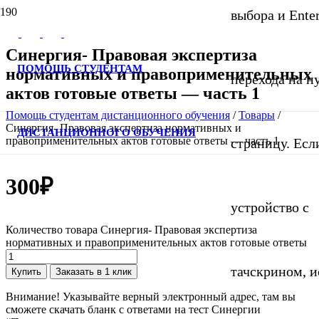
выбора и Ente
Синергия- Правовая экспертиза
ПОМОЩЬ СТУДЕНТАМ
нормативных и правоприменительных
перехода на 
актов готовые ответы — часть 1
Помощь студентам дистанционного обучения
/
Товары
/
Синергия- Правовая экспертиза нормативных и
ДИСТАНЦИОННОГО ОБУЧЕНИЯ
правоприменительных актов готовые ответы — часть 1
страницу. Если
300
₽
устройство с
Количество товара Синергия- Правовая экспертиза
нормативных и правоприменительных актов готовые ответы
тачскрином, и
Купить
Заказать в 1 клик
Внимание! Указывайте верный электронный адрес, там вы
сможете скачать бланк с ответами на тест Синергии