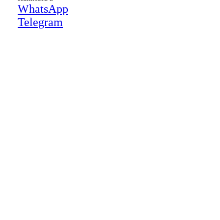
WhatsApp
Telegram
Close
this
module
НАША КОМПАНИЯ РАБОТАЕТ НА
РЕЗУЛЬТАТ, СВЯЖИТЕСЬ С НАМИ И
УБЕДИТЕСЬ САМИ
Для более оперативной связи
предлагаем вести общение по
WhatsApp
или
Telegram