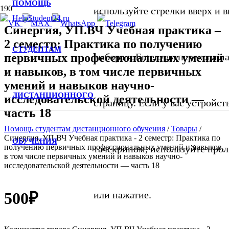
ПОМОЩЬ
используйте стрелки вверх и в
Синергия, УП.ВЧ Учебная практика –
2 семестр: Практика по получению
СТУДЕНТАМ
первичных профессиональных умений
выбора и Enter для перехода 
и навыков, в том числе первичных
умений и навыков научно-
ДИСТАНЦИОННОГО
исследовательской деятельности —
страницу. Если у вас устройст
часть 18
Помощь студентам дистанционного обучения
/
Товары
/
Синергия, УП.ВЧ Учебная практика - 2 семестр: Практика по
ОБУЧЕНИЯ
получению первичных профессиональных умений и навыков,
тачскрином, используйте про
в том числе первичных умений и навыков научно-
исследовательской деятельности — часть 18
500
₽
или нажатие.