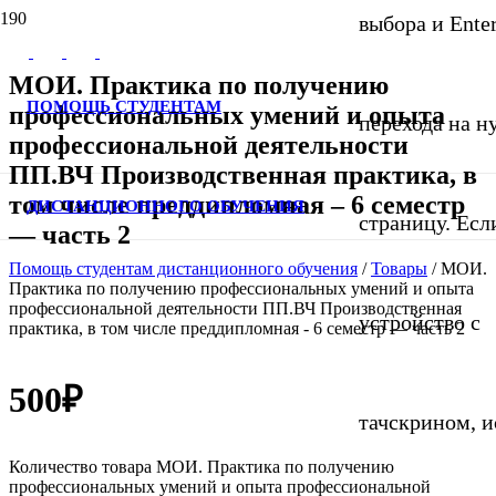
выбора и Ente
МОИ. Практика по получению
ПОМОЩЬ СТУДЕНТАМ
профессиональных умений и опыта
перехода на 
профессиональной деятельности
ПП.ВЧ Производственная практика, в
том числе преддипломная – 6 семестр
ДИСТАНЦИОННОГО ОБУЧЕНИЯ
страницу. Если
— часть 2
Помощь студентам дистанционного обучения
/
Товары
/
МОИ.
Практика по получению профессиональных умений и опыта
профессиональной деятельности ПП.ВЧ Производственная
устройство с
практика, в том числе преддипломная - 6 семестр — часть 2
500
₽
тачскрином, и
Количество товара МОИ. Практика по получению
профессиональных умений и опыта профессиональной