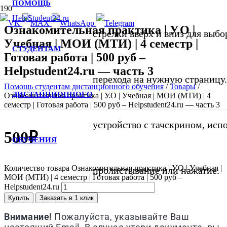
ПОМОЩЬ
Ознакомительная практика | У.О |
стрелки вверх и вниз для выбор
Учебная | МОИ (МТИ) | 4 семестр |
СТУДЕНТАМ
Готовая работа | 500 руб –
Helpstudent24.ru — часть 3
перехода на нужную страницу.
Помощь студентам дистанционного обучения
/
Товары
/
ДИСТАНЦИОННОГО
Ознакомительная практика | У.О | Учебная | МОИ (МТИ) | 4
семестр | Готовая работа | 500 руб – Helpstudent24.ru — часть 3
устройство с тачскрином, исп
500
₽
ОБУЧЕНИЯ
Количество товара Ознакомительная практика | У.О | Учебная |
пролистывание или нажатие.
МОИ (МТИ) | 4 семестр | Готовая работа | 500 руб –
Helpstudent24.ru
Купить
Заказать в 1 клик
Внимание!
Пожалуйста, указывайте Ваш