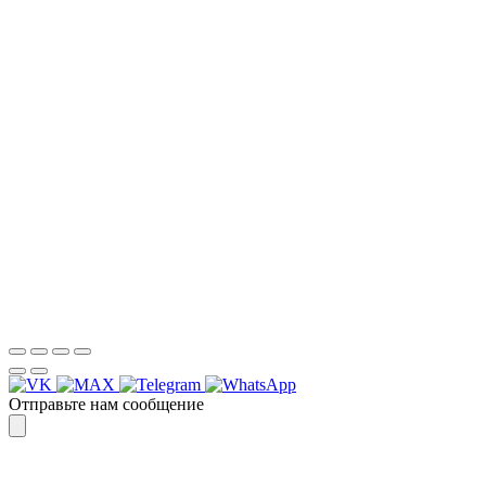
НАША КОМПАНИЯ РАБОТАЕТ НА
РЕЗУЛЬТАТ, СВЯЖИТЕСЬ С НАМИ И
УБЕДИТЕСЬ САМИ
Для более оперативной связи
предлагаем вести общение по
WhatsApp
или
Telegram
Спасибо, я знаю!
Отправьте нам сообщение