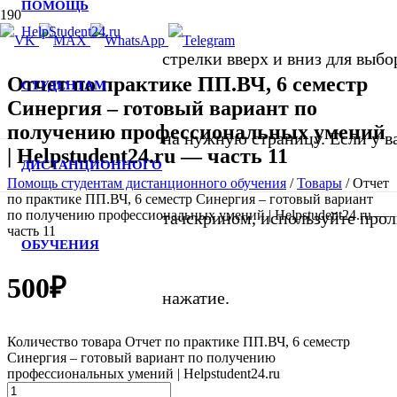
ПОМОЩЬ
стрелки вверх и вниз для выбо
Отчет по практике ПП.ВЧ, 6 семестр
СТУДЕНТАМ
Синергия – готовый вариант по
получению профессиональных умений
на нужную страницу. Если у в
| Helpstudent24.ru — часть 11
ДИСТАНЦИОННОГО
Помощь студентам дистанционного обучения
/
Товары
/
Отчет
по практике ПП.ВЧ, 6 семестр Синергия – готовый вариант
по получению профессиональных умений | Helpstudent24.ru —
тачскрином, используйте про
часть 11
ОБУЧЕНИЯ
500
₽
нажатие.
Количество товара Отчет по практике ПП.ВЧ, 6 семестр
Синергия – готовый вариант по получению
профессиональных умений | Helpstudent24.ru