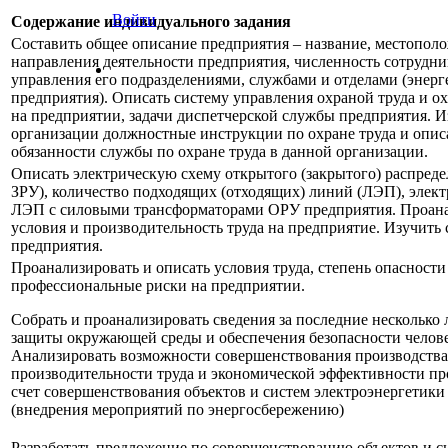
Войти
Содержание индивидуального задания
Составить общее описание предприятия – название, местополож
направления деятельности предприятия, численность сотрудни
управления его подразделениями, службами и отделами (энер
предприятия). Описать систему управления охраной труда и 
на предприятии, задачи диспетчерской службы предприятия. 
организации должностные инструкции по охране труда и описа
обязанности службы по охране труда в данной организации.
Описать электрическую схему открытого (закрытого) распреде
ЗРУ), количество подходящих (отходящих) линий (ЛЭП), элек
ЛЭП с силовыми трансформаторами ОРУ предприятия. Проана
условия и производительность труда на предприятие. Изучить
предприятия.
Проанализировать и описать условия труда, степень опасности
профессиональные риски на предприятии.
Собрать и проанализировать сведения за последние несколько л
защиты окружающей среды и обеспечения безопасности челове
Анализировать возможности совершенствования производств
производительности труда и экономической эффективности пр
счет совершенствования объектов и систем электроэнергетики
(внедрения мероприятий по энергосбережению)
Разработать предложение по совершенствованию объектов и с