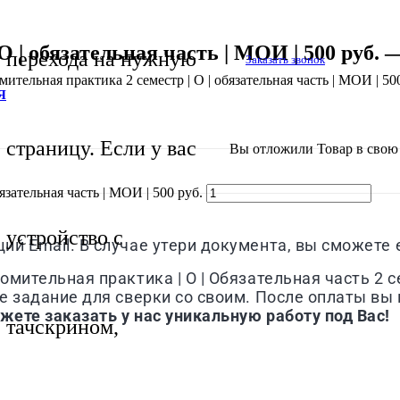
 | обязательная часть | МОИ | 500 руб. 
перехода на нужную
Заказать звонок
ительная практика 2 семестр | О | обязательная часть | МОИ | 50
Я
страницу. Если у вас
Вы отложили
Товар
в свою 
зательная часть | МОИ | 500 руб.
устройство с
й Email. В случае утери документа, вы сможете е
мительная практика | О | Обязательная часть 2 с
 задание для сверки со своим. После оплаты вы 
жете заказать у нас уникальную работу под Вас!
тачскрином,