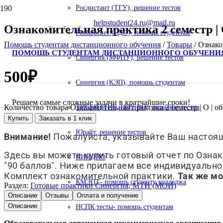
Росдистант (ТГУ), решение тестов
helpstudent24.ru@mail.ru
Ознакомительная практика 2 семестр | О
Роспросвет (СДО), помощь студентам
Помощь студентам дистанционного обучения
/
Товары
/
Ознаком
ПОМОЩЬ СТУДЕНТАМ ДИСТАНЦИОННОГО ОБУЧЕНИ
Синергия (МФПУ), решение тестов
500
₽
Синергия (КЭП), помощь студентам
Решаем самые сложные задачи в кратчайшие сроки!
Количество товара Ознакомительная практика 2 семестр | О | обя
ТИСБИ (ТИБ, НОУ ВО), решение тестов
Купить
Заказать в 1 клик
Юрайт, решение тестов
Внимание!
Пожалуйста, указывайте Ваш настоящи
Здесь вы можете купить готовый отчет по Ознако
НИИДПО
"90 баллов". Ниже прилагаем все индивидуальное
Комплект ознакомительной практики.
Так же мо
КМЭПТ- помощь студенту колледжа
Раздел:
Готовые практики Синергия, МТИ (МОИ)
Описание
Отзывы
Оплата и получение
Описание
НСПК тесты- помощь студентам