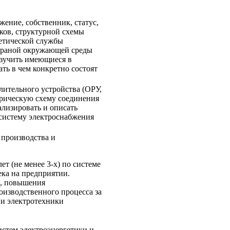
ение, собственник, статус,
ков, структурной схемы
гетической службы
охраной окружающей среды
Изучить имеющиеся в
ть в чем конкретно состоят
лительного устройства (ОРУ,
трическую схему соединения
лизировать и описать
 систему электроснабжения
 производства и
ет (не менее 3-х) по системе
ка на предприятии.
а, повышения
оизводственного процесса за
 и электротехники
истем электроэнергетики и