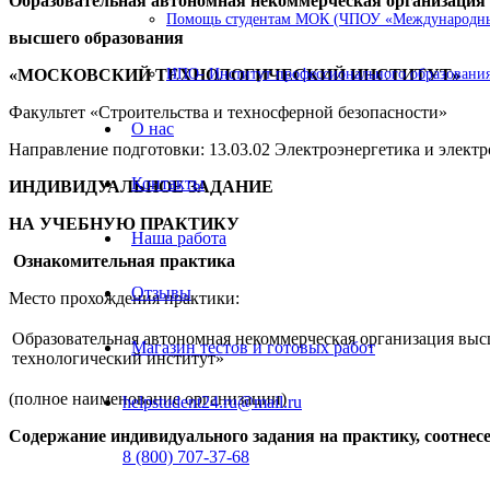
Образовательная автономная некоммерческая организация
Помощь студентам МОК (ЧПОУ «Международный
высшего образования
«МОСКОВСКИЙ ТЕХНОЛОГИЧЕСКИЙ ИНСТИТУТ»
ИПО- Институт профессионального образования
Факультет «Строительства и техносферной безопасности»
О нас
Направление подготовки: 13.03.02 Электроэнергетика и элект
Контакты
ИНДИВИДУАЛЬНОЕ ЗАДАНИЕ
НА УЧЕБНУЮ ПРАКТИКУ
Наша работа
Ознакомительная практика
Отзывы
Место прохождения практики:
Образовательная автономная некоммерческая организация вы
Магазин тестов и готовых работ
технологический институт»
(полное наименование организации)
helpstudent24.ru@mail.ru
Содержание индивидуального задания на практику, соотнес
8 (800) 707-37-68