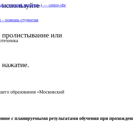
используйте
 открытый колледж») — centre-obr
 – помощь студентам
пролистывание или
ротехника
нажатие.
сшего образования «Московский
енное с планируемыми результатами обучения при прохожден