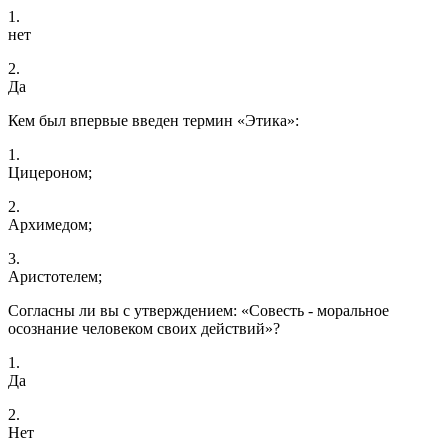
1.
нет
2.
Да
Кем был впервые введен термин «Этика»:
1.
Цицероном;
2.
Архимедом;
3.
Аристотелем;
Согласны ли вы с утверждением: «Совесть - моральное
осознание человеком своих действий»?
1.
Да
2.
Нет