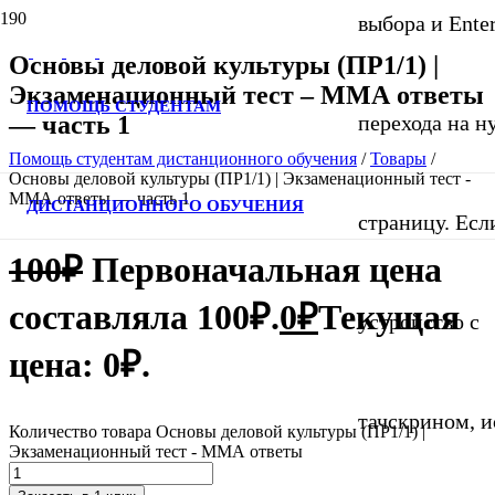
выбора и Ente
Основы деловой культуры (ПР1/1) |
Экзаменационный тест – ММА ответы
ПОМОЩЬ СТУДЕНТАМ
— часть 1
перехода на 
Помощь студентам дистанционного обучения
/
Товары
/
Основы деловой культуры (ПР1/1) | Экзаменационный тест -
ММА ответы — часть 1
ДИСТАНЦИОННОГО ОБУЧЕНИЯ
страницу. Если
100
₽
Первоначальная цена
составляла 100₽.
0
₽
Текущая
устройство с
цена: 0₽.
тачскрином, и
Количество товара Основы деловой культуры (ПР1/1) |
Экзаменационный тест - ММА ответы