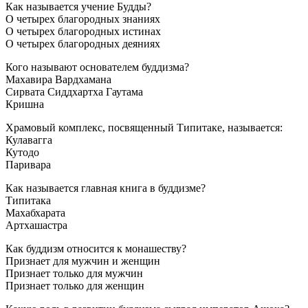
Как называется учение Будды?
О четырех благородных знаниях
О четырех благородных истинах
О четырех благородных деяниях
Кого называют основателем буддизма?
Махавира Вардхамана
Сирвата Сиддхартха Гаутама
Кришна
Храмовый комплекс, посвященный Типитаке, называется:
Кулавагга
Кутодо
Паривара
Как называется главная книга в буддизме?
Типитака
Махабхарата
Артхашастра
Как буддизм относится к монашеству?
Признает для мужчин и женщин
Признает только для мужчин
Признает только для женщин