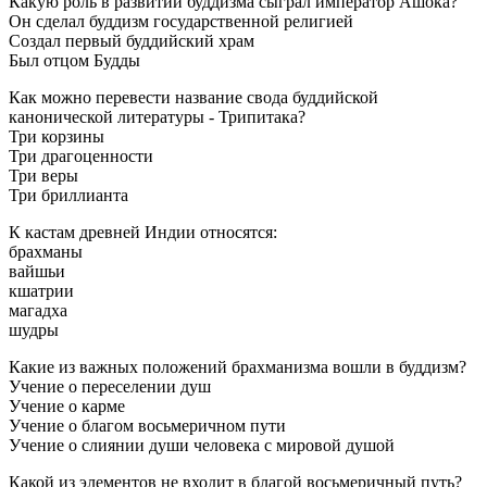
Какую роль в развитии буддизма сыграл император Ашока?
Он сделал буддизм государственной религией
Создал первый буддийский храм
Был отцом Будды
Как можно перевести название свода буддийской
канонической литературы - Трипитака?
Три корзины
Три драгоценности
Три веры
Три бриллианта
К кастам древней Индии относятся:
брахманы
вайшьи
кшатрии
магадха
шудры
Какие из важных положений брахманизма вошли в буддизм?
Учение о переселении душ
Учение о карме
Учение о благом восьмеричном пути
Учение о слиянии души человека с мировой душой
Какой из элементов не входит в благой восьмеричный путь?