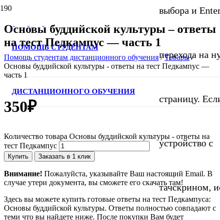
выбора и Ente
Основы буддийской культуры – ответы
на тест Педкампус — часть 1
ПОМОЩЬ СТУДЕНТАМ
перехода на 
Помощь студентам дистанционного обучения
/
Товары
/
Основы буддийской культуры - ответы на тест Педкампус —
часть 1
ДИСТАНЦИОННОГО ОБУЧЕНИЯ
страницу. Если
350
₽
Количество товара Основы буддийской культуры - ответы на
устройство с
тест Педкампус
Купить
Заказать в 1 клик
Внимание!
Пожалуйста, указывайте Ваш настоящий Email. В
случае утери документа, вы сможете его скачать там!
тачскрином, и
Здесь вы можете купить готовые ответы на тест Педкампуса:
Основы буддийской культуры. Ответы полностью совпадают с
теми что вы найдете ниже. После покупки Вам будет