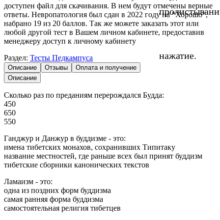
доступен файл для скачивания. В нем будут отмечены верные
пролистывани
ответы. Невропатология был сдан в 2022 году на “Хорошо”,
набрано 19 из 20 баллов. Так же можете заказать этот или
любой другой тест в Вашем личном кабинете, предоставив
менеджеру доступ к личному кабинету
нажатие.
Раздел:
Тесты Педкампуса
Описание
Отзывы
Оплата и получение
Описание
Сколько раз по преданиям перерождался Будда:
450
650
550
Ганджур и Данжур в буддизме - это:
имена тибетских монахов, сохранивших Типитаку
название местностей, где раньше всех был принят буддизм
тибетские сборники канонических текстов
Ламаизм - это:
одна из поздних форм буддизма
самая ранняя форма буддизма
самостоятельная религия тибетцев