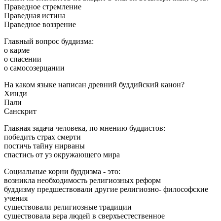
Праведное стремление
Праведная истина
Праведное воззрение
Главный вопрос буддизма:
о карме
о спасении
о самосозерцании
На каком языке написан древний буддийский канон?
Хинди
Пали
Санскрит
Главная задача человека, по мнению буддистов:
победить страх смерти
постичь тайну нирваны
спастись от уз окружающего мира
Социальные корни буддизма - это:
возникла необходимость религиозных реформ
буддизму предшествовали другие религиозно- философские
учения
существовали религиозные традиции
существовала вера людей в сверхъестественное