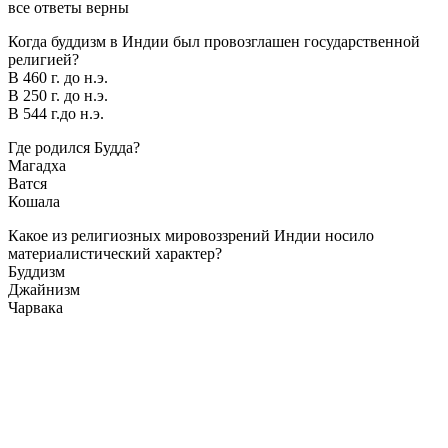
все ответы верны
Когда буддизм в Индии был провозглашен государственной
религией?
В 460 г. до н.э.
В 250 г. до н.э.
В 544 г.до н.э.
Где родился Будда?
Магадха
Ватся
Кошала
Какое из религиозных мировоззрений Индии носило
материалистический характер?
Буддизм
Джайнизм
Чарвака