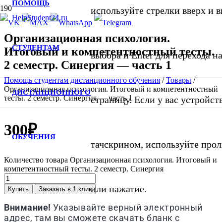
ПОМОЩЬ
используйте стрелки вверх и в
Организационная психология.
СТУДЕНТАМ
Итоговый и компетентностный тесты.
выбора и Enter для перехода 
2 семестр. Синергия — часть 1
Помощь студентам дистанционного обучения
/
Товары
/
Организационная психология. Итоговый и компетентностный
ДИСТАНЦИОННОГО
тесты. 2 семестр. Синергия — часть 1
страницу. Если у вас устройст
300
₽
ОБУЧЕНИЯ
тачскрином, используйте про
Количество товара Организационная психология. Итоговый и
компетентностный тесты. 2 семестр. Синергия
или нажатие.
Купить
Заказать в 1 клик
Внимание!
Указывайте верный электронный
адрес, там вы сможете скачать бланк с