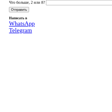
Что больше, 2 или 8?
Написать в
WhatsApp
Telegram
Close
this
module
НАША КОМПАНИЯ РАБОТАЕТ НА
РЕЗУЛЬТАТ, СВЯЖИТЕСЬ С НАМИ И
УБЕДИТЕСЬ САМИ
Для более оперативной связи