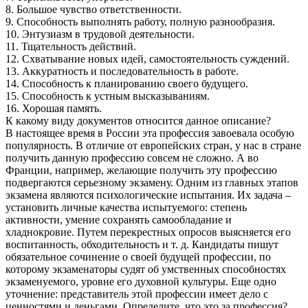
8. Большое чувство ответственности.
9. Способность выполнять работу, полную разнообразия.
10. Энтузиазм в трудовой деятельности.
11. Тщательность действий.
12. Схватывание новых идей, самостоятельность суждений.
13. Аккуратность и последовательность в работе.
14. Способность к планированию своего будущего.
15. Способность к устным высказываниям.
16. Хорошая память.
К какому виду документов относится данное описание?
В настоящее время в России эта профессия завоевала особую
популярность. В отличие от европейских стран, у нас в стране
получить данную профессию совсем не сложно. А во
Франции, например, желающие получить эту профессию
подвергаются серьезному экзамену. Одним из главных этапов
экзамена являются психологические испытания. Их задача –
установить личные качества испытуемого: степень
активности, умение сохранять самообладание и
хладнокровие. Путем перекрестных опросов выясняется его
воспитанность, обходительность и т. д. Кандидаты пишут
обязательное сочинение о своей будущей профессии, по
которому экзаменаторы судят об умственных способностях
экзаменуемого, уровне его духовной культуры. Еще одно
уточнение: представитель этой профессии имеет дело с
ценностями и деньгами. Определите, что это за профессия?