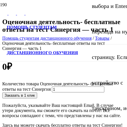
выбора и Ente
Оценочная деятельность- бесплатные
ПОМОЩЬ СТУДЕНТАМ
ответы на тест Синергия — часть 1
перехода на 
Помощь студентам дистанционного обучения
/
Товары
/
Оценочная деятельность- бесплатные ответы на тест
Синергия — часть 1
ДИСТАНЦИОННОГО ОБУЧЕНИЯ
страницу. Если
0
₽
устройство с
Количество товара Оценочная деятельность- бесплатные
ответы на тест Синергия
Заказать в 1 клик
Пожалуйста, указывайте Ваш настоящий Email. В случае
тачскрином, и
утери документа, вы сможете его скачать на почте! Все
вопросы совпадают с теми, что представлены у нас на сайте.
Здесь вы можете скачать бесплатно ответы на тест Синергии!