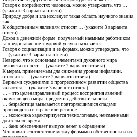
Говоря о потребностях человека, можно утверждать, что …
(укажите 3 варианта ответа)
Природу добра и зла исследует такая область научного знания,
как …
К общественным явлениям относят … (укажите 3 варианта
ответа)
Доход в денежной форме, получаемый наемным работником
за предоставление трудовой услуги называется …
Говоря о социализации и ее формах, можно утверждать, что
… (укажите 3 варианта ответа)
Неверно, что к основным элементами духовного мира
человека относят … (укажите 2 варианта ответа)
К мерам, применяемым для снижения уровня инфляции,
относится … (укажите 2 варианта ответа)
Верными суждениями о прогрессивном развитии общества
являются … (укажите 3 варианта ответа)
… – это целенаправленный процесс восприятия явлений
окружающего мира, предметов действительности
… безработица вызывается повторяющимися спадами
производства в стране или регионе
… экономика характеризуется технологиями, неизменными
длительное время
… банк обеспечивает выпуск денег в обращение
Установите соответствие между формами собственности и их