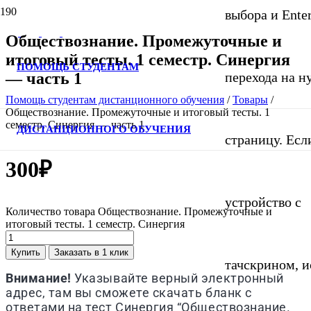
выбора и Ente
Обществознание. Промежуточные и
итоговый тесты. 1 семестр. Синергия
ПОМОЩЬ СТУДЕНТАМ
— часть 1
перехода на 
Помощь студентам дистанционного обучения
/
Товары
/
Обществознание. Промежуточные и итоговый тесты. 1
семестр. Синергия — часть 1
ДИСТАНЦИОННОГО ОБУЧЕНИЯ
страницу. Если
300
₽
устройство с
Количество товара Обществознание. Промежуточные и
итоговый тесты. 1 семестр. Синергия
Купить
Заказать в 1 клик
тачскрином, и
Внимание!
Указывайте верный электронный
адрес, там вы сможете скачать бланк с
ответами на тест Синергия “Обществознание.