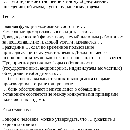
… – это терпимое отношение к иному образу жизни,
поведению, обычаям, чувствам, мнениям, идеям
Тест 3
Главная функция экономики состоит в …
Ежегодный доход владельцев акций, – это …
Доход в денежной форме, получаемый наемным работником
за предоставление трудовой услуги называется …
Гражданин С. сдал во временное пользование
принадлежащий ему участок земли. Доход от такого
использования земли как фактора производства называется …
Предприятия различных форм собственности
(государственные, акционерные, индивидуальные частные)
объединяет необходимость …
… безработица вызывается повторяющимися спадами
производства в стране или регионе
… банк обеспечивает выпуск денег в обращение
Установите соответствие между конкретными примерами
налогов и их видами:
Итоговый тест
Говоря о человеке, можно утверждать, что … (укажите 3
варианта ответа)
Искусство от других областей культуры отличает …