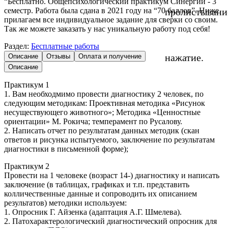
“Бесплатно. Общепсихологический практикум Синергии - 3
семестр. Работа была сдана в 2021 году на “70 баллов”. Ниже
пролистывани
прилагаем все индивидуальное задание для сверки со своим.
Так же можете заказать у нас уникальную работу под себя!
Раздел:
Бесплатные работы
нажатие.
Описание
Отзывы
Оплата и получение
Описание
Практикум 1
1. Вам необходмимо провести диагностику 2 человек, по
следующим методикам: Проективная методика «Рисунок
несуществующего животного»; Методика «Ценностные
ориентации» М. Рокича; темперамент по Русалову.
2. Написать отчет по результатам данных методик (скан
ответов и рисунка испытуемого, заключение по результатам
диагностики в письменной форме);
Практикум 2
Провести на 1 человеке (возраст 14-) диагностику и написать
заключение (в таблицах, графиках и т.п. представить
колличественные данные и сопроводить их описанием
результатов) методики используем:
1. Опросник Г. Айзенка (адаптация А.Г. Шмелева).
2. Патохарактерологический диагностический опросник для