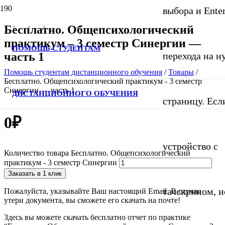
выбора и Ente
Бесплатно. Общепсихологический
практикум – 3 семестр Синергии —
ПОМОЩЬ СТУДЕНТАМ
часть 1
перехода на 
Помощь студентам дистанционного обучения
/
Товары
/
Бесплатно. Общепсихологический практикум - 3 семестр
Синергии — часть 1
ДИСТАНЦИОННОГО ОБУЧЕНИЯ
страницу. Если
0
₽
устройство с
Количество товара Бесплатно. Общепсихологический
практикум - 3 семестр Синергии
Заказать в 1 клик
тачскрином, и
Пожалуйста, указывайте Ваш настоящий Email. В случае
утери документа, вы сможете его скачать на почте!
Здесь вы можете скачать бесплатно отчет по практике