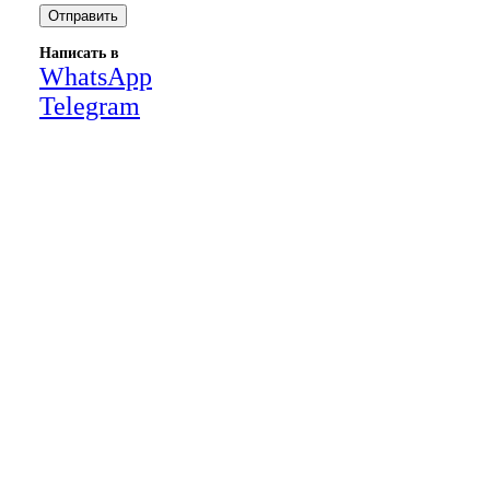
Написать в
WhatsApp
Telegram
Close
this
module
НАША КОМПАНИЯ РАБОТАЕТ НА
РЕЗУЛЬТАТ, СВЯЖИТЕСЬ С НАМИ И
УБЕДИТЕСЬ САМИ
Для более оперативной связи
предлагаем вести общение по