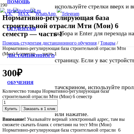
ПОМОЩЬ
используйте стрелки вверх и в
Нормативно-регулирующая база
строительной отрасли Мти (Мои) 6
СТУДЕНТАМ
семестр — часть 1
выбора и Enter для перехода 
Помощь студентам дистанционного обучения
/
Товары
/
Нормативно-регулирующая база строительной отрасли Мти
(Мои) 6 семестр — часть 1
ДИСТАНЦИОННОГО
страницу. Если у вас устройст
300
₽
ОБУЧЕНИЯ
тачскрином, используйте про
Количество товара Нормативно-регулирующая база
строительной отрасли Мти (Мои) 6 семестр
Купить
Заказать в 1 клик
или нажатие.
Внимание!
Указывайте верный электронный адрес, там вы
сможете скачать бланк с ответами на тест Мти (Мои)
Нормативно-регулирующая база строительной отрасли 6