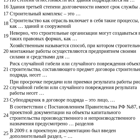
16
Здания третьей степени долговечности имеют срок службы
17
Строительный комплекс – это …
Строительство как отрасль включает в себя такие процессы,
18
как … зданий и сооружений
Неверно, что строительные организации могут создаваться 
19
таких правовых формах, как …
Хозяйственным называется способ, при котором строительн
20
монтажные работы осуществляются предприятием своими
силами и средствами для …
Риск случайной гибели или случайного повреждения объек
21
строительства, составляющего предмет договора строитель
подряда, несет …
При просрочке передачи или приемки результата работы ри
22
случайной гибели или случайного повреждения результата
работы несет …
23
Субподрядчик в договоре подряда – это лицо, …
В соответствии с Постановлением Правительства РФ №87, 
проектной документации на объекты капитального
24
строительства производственного и непроизводственного
назначения предусмотрено … разделов
В 2009 г. в проектную документацию был введен
25
дополнительный раздел, – …