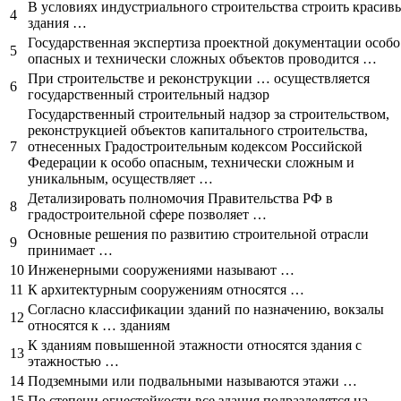
В условиях индустриального строительства строить красив
4
здания …
Государственная экспертиза проектной документации особо
5
опасных и технически сложных объектов проводится …
При строительстве и реконструкции … осуществляется
6
государственный строительный надзор
Государственный строительный надзор за строительством,
реконструкцией объектов капитального строительства,
7
отнесенных Градостроительным кодексом Российской
Федерации к особо опасным, технически сложным и
уникальным, осуществляет …
Детализировать полномочия Правительства РФ в
8
градостроительной сфере позволяет …
Основные решения по развитию строительной отрасли
9
принимает …
10
Инженерными сооружениями называют …
11
К архитектурным сооружениям относятся …
Согласно классификации зданий по назначению, вокзалы
12
относятся к … зданиям
К зданиям повышенной этажности относятся здания с
13
этажностью …
14
Подземными или подвальными называются этажи …
15
По степени огнестойкости все здания подразделятся на …