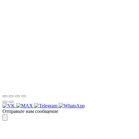
РЕЗУЛЬТАТ, СВЯЖИТЕСЬ С НАМИ И
УБЕДИТЕСЬ САМИ
Для более оперативной связи
предлагаем вести общение по
WhatsApp
или
Telegram
Спасибо, я знаю!
Отправьте нам сообщение