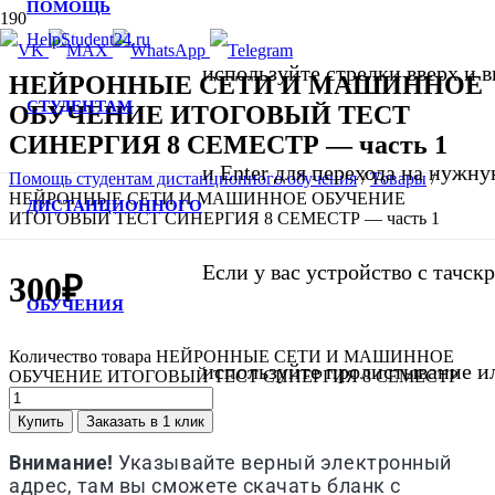
ПОМОЩЬ
используйте стрелки вверх и в
НЕЙРОННЫЕ СЕТИ И МАШИННОЕ
СТУДЕНТАМ
ОБУЧЕНИЕ ИТОГОВЫЙ ТЕСТ
СИНЕРГИЯ 8 СЕМЕСТР — часть 1
и Enter для перехода на нужну
Помощь студентам дистанционного обучения
/
Товары
/
НЕЙРОННЫЕ СЕТИ И МАШИННОЕ ОБУЧЕНИЕ
ДИСТАНЦИОННОГО
ИТОГОВЫЙ ТЕСТ СИНЕРГИЯ 8 СЕМЕСТР — часть 1
Если у вас устройство с тачск
300
₽
ОБУЧЕНИЯ
Количество товара НЕЙРОННЫЕ СЕТИ И МАШИННОЕ
используйте пролистывание и
ОБУЧЕНИЕ ИТОГОВЫЙ ТЕСТ СИНЕРГИЯ 8 СЕМЕСТР
Купить
Заказать в 1 клик
Внимание!
Указывайте верный электронный
адрес, там вы сможете скачать бланк с