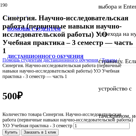
выбора и Ente
Синергия. Научно-исследовательская
работа (первичные навыки научно-
ПОМОЩЬ СТУДЕНТАМ
исследовательской работы) У.О
перехода на 
Учебная практика – 3 семестр — часть
1
ДИСТАНЦИОННОГО ОБУЧЕНИЯ
Помощь студентам дистанционного обучения
/
Товары
/
страницу. Если
Синергия. Научно-исследовательская работа (первичные
навыки научно-исследовательской работы) У.О Учебная
практика - 3 семестр — часть 1
устройство с
500
₽
Количество товара Синергия. Научно-исследовательская
тачскрином, и
работа (первичные навыки научно-исследовательской работы)
У.О Учебная практика - 3 семестр
Купить
Заказать в 1 клик