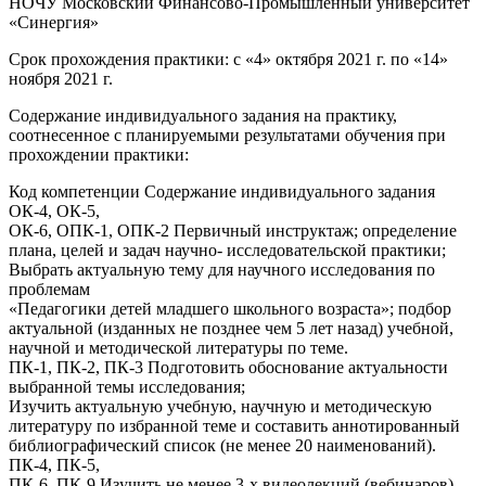
НОЧУ Московский Финансово-Промышленный университет
«Синергия»
Срок прохождения практики: с «4» октября 2021 г. по «14»
ноября 2021 г.
Содержание индивидуального задания на практику,
соотнесенное с планируемыми результатами обучения при
прохождении практики:
Код компетенции Содержание индивидуального задания
ОК-4, ОК-5,
ОК-6, ОПК-1, ОПК-2 Первичный инструктаж; определение
плана, целей и задач научно- исследовательской практики;
Выбрать актуальную тему для научного исследования по
проблемам
«Педагогики детей младшего школьного возраста»; подбор
актуальной (изданных не позднее чем 5 лет назад) учебной,
научной и методической литературы по теме.
ПК-1, ПК-2, ПК-3 Подготовить обоснование актуальности
выбранной темы исследования;
Изучить актуальную учебную, научную и методическую
литературу по избранной теме и составить аннотированный
библиографический список (не менее 20 наименований).
ПК-4, ПК-5,
ПК-6, ПК-9 Изучить не менее 3-х видеолекций (вебинаров)