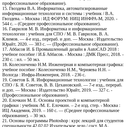
профессиональное образование).
15. Гвоздева В.А. Информатика, автоматизированные
информационные технологии и системы : учебник / В.А.
Гвоздева. – Москва : ИД ФОРУМ: НИЦ ИНФРА-М, 2020. -
544 с. – (Среднее профессиональное образование).
16. Гаврилов М. В. Информатика и информационные
технологии : учебник для СПО / М. В. Гаврилов, В. А.
Климов. — 4-е изд., перераб. и доп. — Москва : Издательство
Юрайт, 2020. — 383 с. — (Профессиональное образование).
17. Аббасов И. Б Промышленный дизайн в AutoCAD 2018 :
учебное пособие / И.Б Аббасов. - Москва : ДМК Пресс, 2018. -
230 с. : ил. – 50 экз.
18. Колесниченко Н.М. Инженерная и компьютерная графика:
учебное пособие / Колесниченко Н.М., Черняева Н.Н. –
Вологда : Инфра-Инженерия, 2018. - 236 с.
19. Советов Б. Я. Информационные технологии : учебник для
СПО / Б. Я. Советов, В. В. Цехановский. — 7-е изд., перераб.
и доп. — Москва : Издательство Юрайт, 2019. — 327 с. -
(Профессиональное образование).
20. Елочкин М. Е. Основы проектной и компьютерной
графики : учебник /М. Е. Елочкин. – 2-е изд. стер. - Москва :
ИЦ Академия, 2019. – 160 с. — (Среднее профессиональное
образование). – 30 экз.
21. Основы программы Photoshop : курс лекций для студентов
специальности 42.02.02 Издательское дело / сост. М.А.