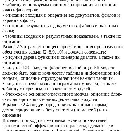
• таблицу используемых систем кодирования и описание
классификаторов;
• описание входных и оперативных документов, файлов и
экранных форм;
• описание результатных документов, файлов и экранных
форм;
• таблицы входных и результатных показателей, а также их
описание.
Раздел 2.3 отражает процесс проектирования программного
обеспечения задачи [2, 8,9, 10] и должен содержать:
• рисунки дерева функций и сценария диалога, а также их
описание;
• рисунок ER – модели (количество таблиц в ER модели
должно быть равно количеству таблиц в информационной
модели), описание структуры записей каждой таблицы;
• рисунок дерева вызова программных модулей, а также
таблицу с перечнем и назначением модулей;
• блок-схема основного/расчетного модуля, описание блок-
схем алгоритмов основных расчетных модулей.
В разделе 2.4 следует представить экранные формы,
демонстрирующие работу системы (не менее 7) и их
описание.
В главе 3 приводится методика расчета показателей
экономической эффективности и расчеты, сделанные в
соответствии с изложенной методикой. Расчетные данные