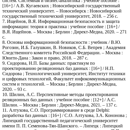
систем. Системная и бизнес-аналитика : учебное пособие :
[16+] / А.В. Кугаевских ; Новосибирский государственный
технический университет. – Новосибирск : Новосибирский
государственный технический университет, 2018. – 256 с.
7. Ищейнов, В.Я. Информационная безопасность и защита
информации: теория и практика : учебное пособие : [16+] /
В.Я. Ищейнов. – Москва ; Берлин : Директ-Медиа, 2020. – 271
с.
8. Основы информационной безопасности : учебник / В.Ю.
Рогозин, И.Б. Галушкин, В. Новиков, С.Б. Вепрев ; Академия
Следственного комитета Российской Федерации. – Москва :
Юнити-Дана : Закон и право, 2018. – 287 с.
9. Сидорова, Н.П. Базы данных: практикум по
проектированию реляционных баз данных : [16+] / Н.П.
Сидорова ; Технологический университет, Институт техники
и цифровых технологий, Факультет инфокоммуникационных
систем и технологий. – Москва ; Берлин : Директ-Медиа,
2020. – 93 с.
10. Шилин, А.С. Перспективные методы проектирования
реляционных баз данных : учебное пособие : [12+] / А.С.
Шилин. – Москва ; Берлин : Директ-Медиа, 2021. – 137 с.
11. Алтухова, С.О. Программирование в среде Delphi:
разработка баз данных : [16+] / С.О. Алтухова, З.А. Кононова ;
Липецкий государственный педагогический университет
имени П. П. Семенова-Тян-Шанского. – Липецк : Липецкий