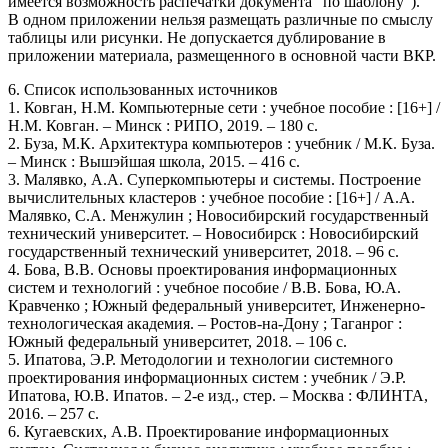
имеется возможность распечатки документа "по шаблону").
В одном приложении нельзя размещать различные по смыслу
таблицы или рисунки. Не допускается дублирование в
приложении материала, размещенного в основной части ВКР.
6. Список использованных источников
1. Ковган, Н.М. Компьютерные сети : учебное пособие : [16+] /
Н.М. Ковган. – Минск : РИПО, 2019. – 180 с.
2. Буза, М.К. Архитектура компьютеров : учебник / М.К. Буза.
– Минск : Вышэйшая школа, 2015. – 416 с.
3. Малявко, А.А. Суперкомпьютеры и системы. Построение
вычислительных кластеров : учебное пособие : [16+] / А.А.
Малявко, С.А. Менжулин ; Новосибирский государственный
технический университет. – Новосибирск : Новосибирский
государственный технический университет, 2018. – 96 с.
4. Бова, В.В. Основы проектирования информационных
систем и технологий : учебное пособие / В.В. Бова, Ю.А.
Кравченко ; Южный федеральный университет, Инженерно-
технологическая академия. – Ростов-на-Дону ; Таганрог :
Южный федеральный университет, 2018. – 106 с.
5. Ипатова, Э.Р. Методологии и технологии системного
проектирования информационных систем : учебник / Э.Р.
Ипатова, Ю.В. Ипатов. – 2-е изд., стер. – Москва : ФЛИНТА,
2016. – 257 с.
6. Кугаевских, А.В. Проектирование информационных