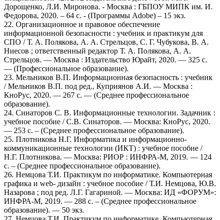
Дорощенко, Л.И. Миронова. - Москва : ГБПОУ МИПК им. И.
Федорова, 2020. – 64 с. - (Программы Adobe) – 15 экз.
22. Организационное и правовое обеспечение
информационной безопасности : учебник и практикум для
СПО / Т. А. Полякова, А. А. Стрельцов, С. Г. Чубукова, В. А.
Ниесов ; ответственный редактор Т. А. Полякова, А. А.
Стрельцов. — Москва : Издательство Юрайт, 2020. — 325 с.
— (Профессиональное образование).
23. Мельников В.П. Информационная безопасность : учебник
/ Мельников В.П. под ред., Куприянов А.И. — Москва :
КноРус, 2020. — 267 с. — (Среднее профессиональное
образование).
24. Синаторов С. В. Информационные технологии. Задачник :
учебное пособие / С.В. Синаторов. — Москва: КноРус, 2020.
— 253 с. – (Среднее профессиональное образование).
25. Плотникова Н.Г. Информатика и информационно-
коммуникационные технологии (ИКТ) : учебное пособие /
Н.Г. Плотникова. — Москва: РИОР : ИНФРА-М, 2019. — 124
с. – (Среднее профессиональное образование).
26. Немцова Т.И. Практикум по информатике. Компьютерная
графика и web- дизайн : учебное пособие / Т.И. Немцова, Ю.В.
Назарова ; под ред. Л.Г. Гагариной. — Москва: ИД «ФОРУМ»:
ИНФРА-М, 2019. — 288 с. – (Среднее профессиональное
образование). — 50 экз.
27. Немцова Т.И. Практикум по информатике. Компьютерная