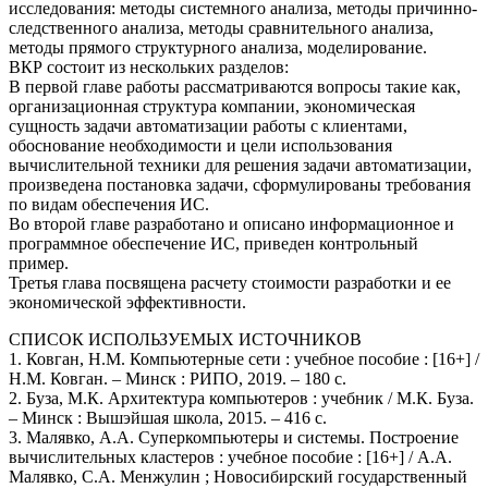
исследования: методы системного анализа, методы причинно-
следственного анализа, методы сравнительного анализа,
методы прямого структурного анализа, моделирование.
ВКР состоит из нескольких разделов:
В первой главе работы рассматриваются вопросы такие как,
организационная структура компании, экономическая
сущность задачи автоматизации работы с клиентами,
обоснование необходимости и цели использования
вычислительной техники для решения задачи автоматизации,
произведена постановка задачи, сформулированы требования
по видам обеспечения ИС.
Во второй главе разработано и описано информационное и
программное обеспечение ИС, приведен контрольный
пример.
Третья глава посвящена расчету стоимости разработки и ее
экономической эффективности.
СПИСОК ИСПОЛЬЗУЕМЫХ ИСТОЧНИКОВ
1. Ковган, Н.М. Компьютерные сети : учебное пособие : [16+] /
Н.М. Ковган. – Минск : РИПО, 2019. – 180 с.
2. Буза, М.К. Архитектура компьютеров : учебник / М.К. Буза.
– Минск : Вышэйшая школа, 2015. – 416 с.
3. Малявко, А.А. Суперкомпьютеры и системы. Построение
вычислительных кластеров : учебное пособие : [16+] / А.А.
Малявко, С.А. Менжулин ; Новосибирский государственный