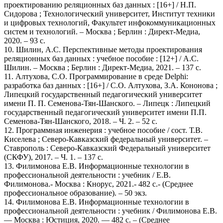
проектированию реляционных баз данных : [16+] / Н.П.
Сидорова ; Технологический университет, Институт техники
и цифровых технологий, Факультет инфокоммуникационных
систем и технологий. – Москва ; Берлин : Директ-Медиа,
2020. – 93 с.
10. Шилин, А.С. Перспективные методы проектирования
реляционных баз данных : учебное пособие : [12+] / А.С.
Шилин. – Москва ; Берлин : Директ-Медиа, 2021. – 137 с.
11. Алтухова, С.О. Программирование в среде Delphi:
разработка баз данных : [16+] / С.О. Алтухова, З.А. Кононова ;
Липецкий государственный педагогический университет
имени П. П. Семенова-Тян-Шанского. – Липецк : Липецкий
государственный педагогический университет имени П.П.
Семенова-Тян-Шанского, 2018. – Ч. 2. – 52 с.
12. Программная инженерия : учебное пособие / сост. Т.В.
Киселева ; Северо-Кавказский федеральный университет. –
Ставрополь : Северо-Кавказский Федеральный университет
(СКФУ), 2017. – Ч. 1. – 137 с.
13. Филимонова Е.В. Информационные технологии в
профессиональной деятельности : учебник / Е.В.
Филимонова.- Москва : Кнорус, 2021.- 482 с.- (Среднее
профессиональное образование). – 50 экз.
14. Филимонова Е.В. Информационные технологии в
профессиональной деятельности : учебник / Филимонова Е.В.
— Москва : Юстиция, 2020. — 482 с. – (Среднее