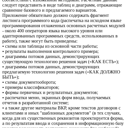
следует представить в виде таблиц и диаграмм, отражающие
сравнение базового и предлагаемого вариантов.
Приложение обязательно должно содержать фрагмент
листинга программного кода (распечатка на исходном языке
программирования отлаженных основных расчетных модулей
- около 400 операторов языка высокого уровня или
адаптированных программных средств, использованных в
работе), также могут быть приведены:
• схемы или таблицы из основной части работы;
• результаты выполнения контрольного примера;
• диаграммы потоков данных, демонстрирующих
существующую технологию решения задач («КАК ЕСТЬ»);
• диаграммы потоков данных, демонстрирующих
предлагаемую технологию решения задач («КАК ДОЛЖНО
БЫТЬ»);
• схемы документооборота;
• примеры классификаторов;
• формы первичных и результатных документов;
• распечатки меню, экранных форм ввода, получаемых
отчетов в разработанной системе;
• а также другие материалы ВКР, кроме текстов договоров с
клиентами и иных "шаблонных документов" (в тех случаях,
когда для их существенных реквизитов проектируется форма,
а по результатам ввода и сохранения в информационную базу