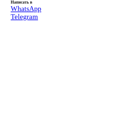
Написать в
WhatsApp
Telegram
Close
this
module
НАША КОМПАНИЯ РАБОТАЕТ НА
РЕЗУЛЬТАТ, СВЯЖИТЕСЬ С НАМИ И
УБЕДИТЕСЬ САМИ
Для более оперативной связи
предлагаем вести общение по
WhatsApp
или
Telegram