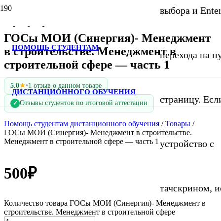
выбора и Ente
ГОСы МОИ (Синергия)- Менеджмент
ПОМОЩЬ СТУДЕНТАМ
в строительстве. Менеджмент в
перехода на 
строительной сфере — часть 1
★
5.0
•
1 отзыв о данном товаре
ДИСТАНЦИОННОГО ОБУЧЕНИЯ
страницу. Если
Отзывы студентов по итоговой аттестации
✓
Помощь студентам дистанционного обучения
/
Товары
/
ГОСы МОИ (Синергия)- Менеджмент в строительстве.
Менеджмент в строительной сфере — часть 1
устройство с
500
₽
тачскрином, и
Количество товара ГОСы МОИ (Синергия)- Менеджмент в
строительстве. Менеджмент в строительной сфере