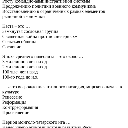
Росту командно-административной системы
Продолжению политики военного коммунизма
Восстановлению в ограниченных рамках элементов
рыночной экономики
Каста – это …
Замкнутая сословная группа
Священная война против «неверных»
Сельская община
Сословие
Эпоха среднего палеолита – это около …
3 миллионов лет назад
2 миллионов лет назад
100 тыс. лет назад
100-го года до н.э.
… - это возрождение античного наследия, мирского начала в
культуре
Ренессанс
Реформация
Контрреформация
Просвещение
Период монголо-татарского ига …
Нанес ущерб экономическому развитию Руси