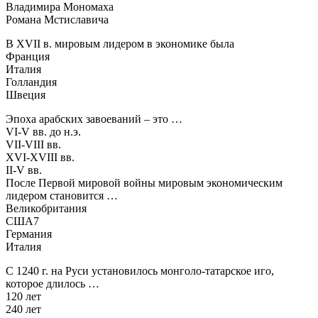
Владимира Мономаха
Романа Мстиславича
В ХVII в. мировым лидером в экономике была
Франция
Италия
Голландия
Швеция
Эпоха арабских завоеваний – это …
VI-V вв. до н.э.
VII-VIII вв.
XVI-XVIII вв.
II-V вв.
После Первой мировой войны мировым экономическим
лидером становится …
Великобритания
США7
Германия
Италия
С 1240 г. на Руси установилось монголо-татарское иго,
которое длилось …
120 лет
240 лет