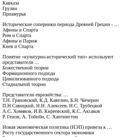
Кавказа
Грузии
Приамурья
Исторические соперники периода Древней Греции - …
Афины и Спарта
Рим и Спарта
Афины и Париж
Киев и Спарта
Понятие «культурно-исторический тип» используют
представители …
Божественной теории
Формационного подхода
Цивилизованного подхода
Стадиальной теории
Представители евразийства: …
Т.Н. Грановский, К.Д. Кавелин, Б.Н. Чичерин
П.Н Савицкий, Н.Н. Алексеев, Н.С. Трубецкой
А.С. Хомяков, И.В. Киреевский, К.С. Аксаков
Р. Генон, А. Тойнби, С. Хантингтон
Новая экономическая политика (НЭП) привела к …
Росту государственного сектора экономики