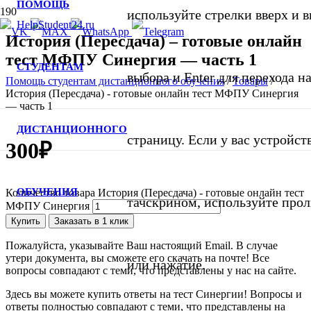
ПОМОЩЬ
используйте стрелки вверх и в
История (Пересдача) – готовые онлайн
тест МФПУ Синергия — часть 1
СТУДЕНТАМ
выбора и Enter для перехода 
Помощь студентам дистанционного обучения
/
Товары
/
История (Пересдача) - готовые онлайн тест МФПУ Синергия
— часть 1
ДИСТАНЦИОННОГО
страницу. Если у вас устройст
300
₽
ОБУЧЕНИЯ
Количество товара История (Пересдача) - готовые онлайн тест
тачскрином, используйте про
МФПУ Синергия
Купить
Заказать в 1 клик
Пожалуйста, указывайте Ваш настоящий Email. В случае
утери документа, вы сможете его скачать на почте! Все
или нажатие.
вопросы совпадают с теми, что представлены у нас на сайте.
Здесь вы можете купить ответы на тест Синергии! Вопросы и
ответы полностью совпадают с теми, что представлены на