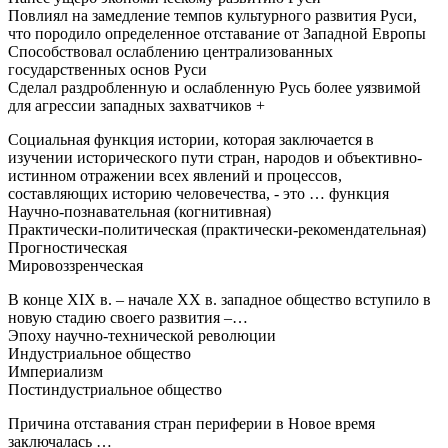
Повлиял на замедление темпов культурного развития Руси,
что породило определенное отставание от Западной Европы
Способствовал ослаблению централизованных
государственных основ Руси
Сделал раздробленную и ослабленную Русь более уязвимой
для агрессии западных захватчиков +
Социальная функция истории, которая заключается в
изучении исторического пути стран, народов и объективно-
истинном отражении всех явлений и процессов,
составляющих историю человечества, - это … функция
Научно-познавательная (когнитивная)
Практически-политическая (практически-рекомендательная)
Прогностическая
Мировоззренческая
В конце XIX в. – начале ХХ в. западное общество вступило в
новую стадию своего развития –…
Эпоху научно-технической революции
Индустриальное общество
Империализм
Постиндустриальное общество
Причина отставания стран периферии в Новое время
заключалась …