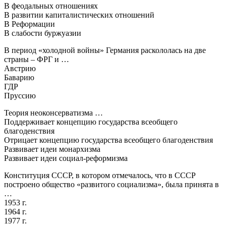
В феодальных отношениях
В развитии капиталистических отношений
В Реформации
В слабости буржуазии
В период «холодной войны» Германия раскололась на две
страны – ФРГ и …
Австрию
Баварию
ГДР
Пруссию
Теория неоконсерватизма …
Поддерживает концепцию государства всеобщего
благоденствия
Отрицает концепцию государства всеобщего благоденствия
Развивает идеи монархизма
Развивает идеи социал-реформизма
Конституция СССР, в котором отмечалось, что в СССР
построено общество «развитого социализма», была принята в
…
1953 г.
1964 г.
1977 г.