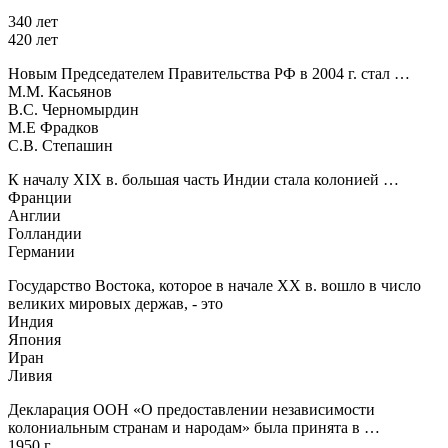
340 лет
420 лет
Новым Председателем Правительства РФ в 2004 г. стал …
М.М. Касьянов
В.С. Черномырдин
М.Е Фрадков
С.В. Степашин
К началу XIX в. большая часть Индии стала колонией …
Франции
Англии
Голландии
Германии
Государство Востока, которое в начале ХХ в. вошло в число
великих мировых держав, - это
Индия
Япония
Иран
Ливия
Декларация ООН «О предоставлении независимости
колониальным странам и народам» была принята в …
1950 г.