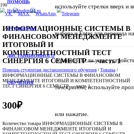
ПОМОЩЬ
используйте стрелки вверх и в
ИНФОРМАЦИОННЫЕ СИСТЕМЫ В
СТУДЕНТАМ
выбора и Enter для перехода 
ФИНАНСОВОМ МЕНЕДЖМЕНТЕ
ИТОГОВЫЙ И
КОМПЕТЕНТНОСТНЫЙ ТЕСТ
ДИСТАНЦИОННОГО
СИНЕРГИЯ 6 СЕМЕСТР — часть 1
страницу. Если у вас устройст
Помощь студентам дистанционного обучения
/
Товары
/
ИНФОРМАЦИОННЫЕ СИСТЕМЫ В ФИНАНСОВОМ
МЕНЕДЖМЕНТЕ ИТОГОВЫЙ И КОМПЕТЕНТНОСТНЫЙ
ОБУЧЕНИЯ
ТЕСТ СИНЕРГИЯ 6 СЕМЕСТР — часть 1
тачскрином, используйте про
300
₽
или нажатие.
Количество товара ИНФОРМАЦИОННЫЕ СИСТЕМЫ В
ФИНАНСОВОМ МЕНЕДЖМЕНТЕ ИТОГОВЫЙ И