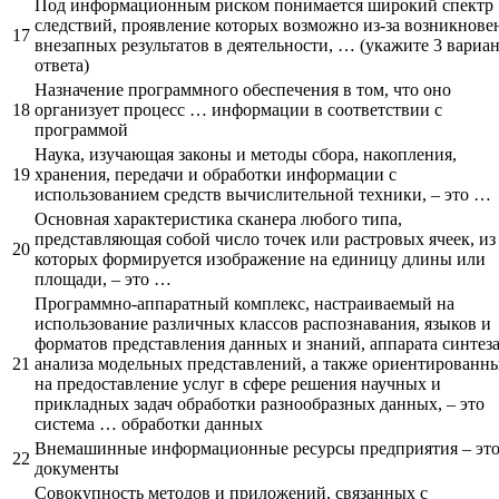
Под информационным риском понимается широкий спектр
следствий, проявление которых возможно из-за возникнове
17
внезапных результатов в деятельности, … (укажите 3 вариа
ответа)
Назначение программного обеспечения в том, что оно
18
организует процесс … информации в соответствии с
программой
Наука, изучающая законы и методы сбора, накопления,
19
хранения, передачи и обработки информации с
использованием средств вычислительной техники, – это …
Основная характеристика сканера любого типа,
представляющая собой число точек или растровых ячеек, из
20
которых формируется изображение на единицу длины или
площади, – это …
Программно-аппаратный комплекс, настраиваемый на
использование различных классов распознавания, языков и
форматов представления данных и знаний, аппарата синтеза
21
анализа модельных представлений, а также ориентированн
на предоставление услуг в сфере решения научных и
прикладных задач обработки разнообразных данных, – это
система … обработки данных
Внемашинные информационные ресурсы предприятия – эт
22
документы
Совокупность методов и приложений, связанных с