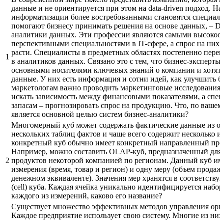
данные и не ориентируется при этом на data-driven подход. Н
информатизации более востребованными становятся специал
помогают бизнесу принимать решения на основе данных, – Dat
аналитики данных. Эти профессии являются самыми высоко
перспективными специальностями в IT-сфере, а спрос на ни
расти. Специалисты в предметных областях постепенно пе
1
в аналитиков данных. Связано это с тем, что бизнес-эксперт
основными носителями ключевых знаний о компании и хотят
данные. У них есть информация и сотни идей, как улучшить 
маркетологам важно проводить маркетинговые исследования
искать зависимость между финансовыми показателями, а спе
запасам – прогнозировать спрос на продукцию. Что, по ваш
является основной целью систем бизнес-аналитики?
Многомерный куб может содержать фактические данные из 
нескольких таблиц фактов и чаще всего содержит несколько
конкретный куб обычно имеет конкретный направленный пре
Например, можно составить OLAP-куб, предназначенный для
2
продуктов некоторой компанией по регионам. Данный куб и
измерения (время, товар и регион) и одну меру (объем прод
денежном эквиваленте). Значения мер хранятся в соответст
(cell) куба. Каждая ячейка уникально идентифицируется наб
каждого из измерений, каково его название?
Существует множество эффективных методов управления ор
Каждое предприятие использует свою систему. Многие из н