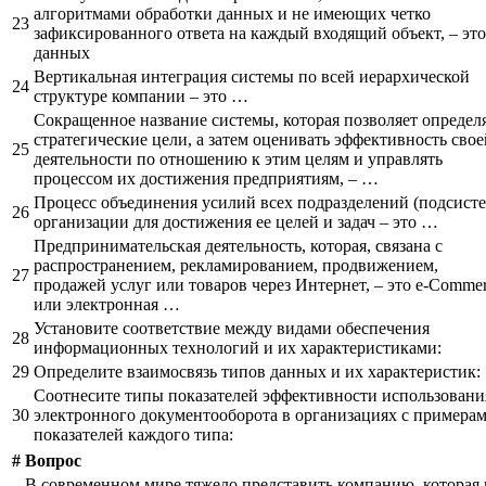
алгоритмами обработки данных и не имеющих четко
23
зафиксированного ответа на каждый входящий объект, – эт
данных
Вертикальная интеграция системы по всей иерархической
24
структуре компании – это …
Сокращенное название системы, которая позволяет определ
стратегические цели, а затем оценивать эффективность свое
25
деятельности по отношению к этим целям и управлять
процессом их достижения предприятиям, – …
Процесс объединения усилий всех подразделений (подсисте
26
организации для достижения ее целей и задач – это …
Предпринимательская деятельность, которая, связана с
распространением, рекламированием, продвижением,
27
продажей услуг или товаров через Интернет, – это e-Commer
или электронная …
Установите соответствие между видами обеспечения
28
информационных технологий и их характеристиками:
29
Определите взаимосвязь типов данных и их характеристик:
Соотнесите типы показателей эффективности использовани
30
электронного документооборота в организациях с примера
показателей каждого типа:
#
Вопрос
В современном мире тяжело представить компанию, которая 