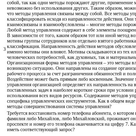
собой, так как одни методы порождают другие, применение 
невозможно без использования других. Таким образом, можн
что методы управления связаны между собой. Все методы у
классифицировать исходя из направленности действия. Они 
взаимосвязаны и взаимообусловлены – многие методы порож
Любой метод управления содержит в себе элементы поощрен
В зависимости от того, каким образом тот или иной метод во
мотивы группы сотрудников или отдельно взятого работника,
классификация. Направленность действия методов обусловлен
3
именно мотивы они влияют. Мотивы складываются из тех и
человеческих потребностей, как духовных, так и материальн
Организационная форма методов управления – это методы вл
возникшую ситуацию. Они направлены на создание организ
рабочего процесса за счет разграничения обязанностей и по
Воздействие может быть прямым либо косвенным. Значение 
управления организацией определяет их направленность на
поставленных задач в наиболее короткие сроки при условии
использования всех видов ресурсов. Содержание методов упр
специфика управленческих инструментов. Как в общем виде
методы совершенствования системы управления?
Требуется восстановить номер телефона абонента, о котором и
фамилия либо Михайлов, либо Михайловский, проживает он
проспекте и номер его телефона оканчивается на цифру 7. К
иметь соответствующий запрос?