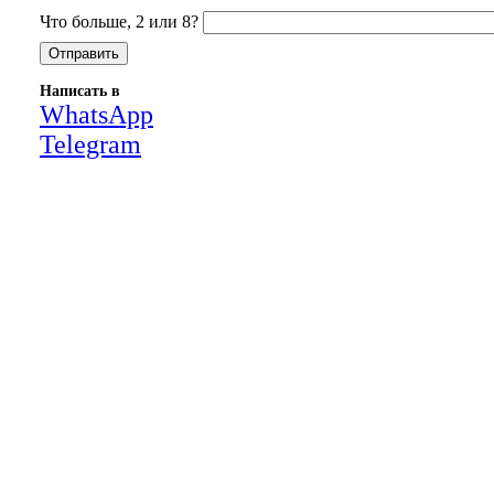
Что больше, 2 или 8?
Написать в
WhatsApp
Telegram
Close
this
module
НАША КОМПАНИЯ РАБОТАЕТ НА
РЕЗУЛЬТАТ, СВЯЖИТЕСЬ С НАМИ И
УБЕДИТЕСЬ САМИ