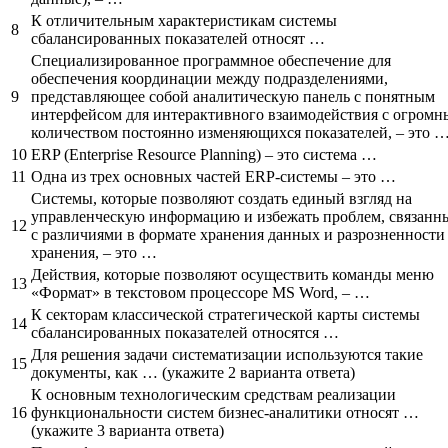
К отличительным характеристикам системы
8
сбалансированных показателей относят …
Специализированное программное обеспечение для
обеспечения координации между подразделениями,
9
представляющее собой аналитическую панель с понятным
интерфейсом для интерактивного взаимодействия с огром
количеством постоянно изменяющихся показателей, – это 
10
ERP (Enterprise Resource Planning) – это система …
11
Одна из трех основных частей ERP-системы – это …
Системы, которые позволяют создать единый взгляд на
управленческую информацию и избежать проблем, связанн
12
с различиями в формате хранения данных и разрозненности
хранения, – это …
Действия, которые позволяют осуществить команды меню
13
«Формат» в текстовом процессоре MS Word, – …
К секторам классической стратегической карты системы
14
сбалансированных показателей относятся …
Для решения задачи систематизации используются такие
15
документы, как … (укажите 2 варианта ответа)
К основным технологическим средствам реализации
16
функциональности систем бизнес-аналитики относят …
(укажите 3 варианта ответа)