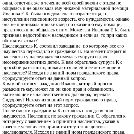
одна, ответчик же в течение всей своей жизни с отцом не
общалась и не оказывала ему никакой материальной помощи.
Иванова Е.К. была осведомлена о возрасте отца, о
наступлении пенсионного возраста, его нуждаемости, однако
она не принимала никаких мер по оказанию ему помощи,
практически не общалась с ним. Может ли Иванова Е.К. быть
признана недостойным наследником и если да, то при каких
обстоятельствах?
Наследодатель К. составил завещание, по которому все его
имущество переходило к гражданке П. На момент открытия
наследства у наследодателя имелась супруга и двое
несовершеннолетних детей. К вам обратилась супруга К с
просьбой разъяснить, полагаются ли ей и ее детям доли в
наследстве? Исходя из знаний норм гражданского права,
сформулируйте ответ на данный вопрос.
К вам обратился гражданин Иванов, который просил
разъяснить ему, может ли он свои прав и обязанности,
вытекающие из наследственного договора, передать
Сидорову? Исходя из знаний норм гражданского права,
сформулируйте ответ на этот вопрос.
После смерти гражданина К. осталось наследственное
имущество. Наследник по закону гражданин С. обратился к
нотариусу с заявлением о принятии наследства, указав в
качестве условия его принятия отсутствие долгов
наследодателя. Исходя из знаний норм гражданского права,