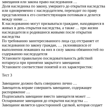
завещания или закона право наследования …
Доля наследника по закону, умершего до открытия наследства
или одновременно с наследодателем, переходит по праву
представления к его соответствующим потомкам и делится
между ними …
К наследованию могут призываться граждане, находящиеся в
живых в день открытия наследства, а также … при жизни
наследодателя и родившиеся живыми после открытия
наследства
По требованию заинтересованного лица суд отстраняет от
наследования по закону граждан, … уклонявшихся от
выполнения лежавших на них в силу закона обязанностей по
содержанию наследодателя
Установите правильную последовательность действий
нотариуса при принятии закрытого завещания:
Установите соответствие понятий и их характеристик:
Тест 3
Завещание должно быть совершено лично …
Завещатель вправе совершить завещание, содержащее
распоряжение …
Подписывать завещание вместо завещателя может …
Оспаривание завещания до открытия наследства …
Завещание является односторонней сделкой, которая создает