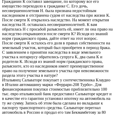
Гражданин К составил завещание, по которому все его
имущество переходило к гражданке С. Его дочь,
несовершеннолетняя Н. была признана недостойным
наследником и отстранена судом от наследства при жизни К.
После смерти К открылось наследство. На момент открытия
наследства Н. оставалась несовершеннолетней. К вам
обратилась Н с просьбой разъяснить ей, имеет ли она право на
наследство открывшееся после смерти К? Исходя из знаний
норм гражданского права, дайте ответ на этот вопрос.
После смерти К осталось его доля в правах собственности на
земельный участок, который был приобретен в период брака.
С заявлением о принятии наследства в виде земельного
участка к нотариусу обратились супруга К, два сына К и
родители К. Исходя из знаний норм гражданского права,
разъясните, кто из наследников имеет преимущественное
право на получение земельного участка при невозможности
раздела этого участка в натуре?
Итальянец Сальваторе покупает у соотечественника Клаудио
в Италии автомашину марки «Феррари-208 Турбо». Для
финансирования покупки стоимостью приблизительно 100
тыс. евро итальянский банк предоставил Сальваторе кредит и
в качестве его гарантии установил ипотеку на автомобиль на
ту же сумму. Запись об этом была сделана во вкладыше к
паспорту транспортного средства. Сальваторе перегнал
автомобиль в Россию и продал его там Бекмамбетову за 80