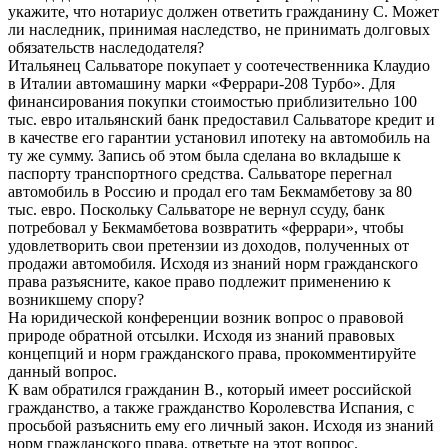
укажите, что нотариус должен ответить гражданину С. Может
ли наследник, принимая наследство, не принимать долговых
обязательств наследодателя?
Итальянец Сальваторе покупает у соотечественника Клаудио
в Италии автомашину марки «Феррари-208 Турбо». Для
финансирования покупки стоимостью приблизительно 100
тыс. евро итальянский банк предоставил Сальваторе кредит и
в качестве его гарантии установил ипотеку на автомобиль на
ту же сумму. Запись об этом была сделана во вкладыше к
паспорту транспортного средства. Сальваторе перегнал
автомобиль в Россию и продал его там Бекмамбетову за 80
тыс. евро. Поскольку Сальваторе не вернул ссуду, банк
потребовал у Бекмамбетова возвратить «феррари», чтобы
удовлетворить свои претензии из доходов, полученных от
продажи автомобиля. Исходя из знаний норм гражданского
права разъясните, какое право подлежит применению к
возникшему спору?
На юридической конференции возник вопрос о правовой
природе обратной отсылки. Исходя из знаний правовых
концепций и норм гражданского права, прокомментируйте
данный вопрос.
К вам обратился гражданин В., который имеет российской
гражданство, а также гражданство Королевства Испания, с
просьбой разъяснить ему его личный закон. Исходя из знаний
норм гражданского права, ответьте на этот вопрос.