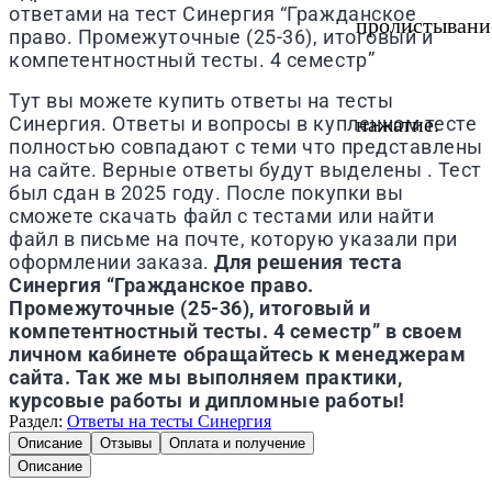
ответами на тест Синергия “Гражданское
пролистывани
право. Промежуточные (25-36), итоговый и
компетентностный тесты. 4 семестр”
Тут вы можете купить ответы на тесты
Синергия. Ответы и вопросы в купленном тесте
нажатие.
полностью совпадают с теми что представлены
на сайте. Верные ответы будут выделены . Тест
был сдан в 2025 году. После покупки вы
сможете скачать файл с тестами или найти
файл в письме на почте, которую указали при
оформлении заказа.
Для решения теста
Синергия “Гражданское право.
Промежуточные (25-36), итоговый и
компетентностный тесты. 4 семестр” в своем
личном кабинете обращайтесь к менеджерам
сайта. Так же мы выполняем практики,
курсовые работы и дипломные работы!
Раздел:
Ответы на тесты Синергия
Описание
Отзывы
Оплата и получение
Описание