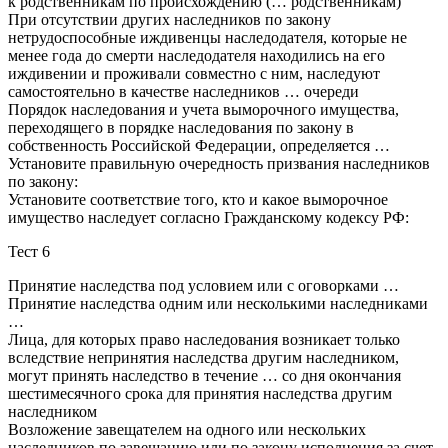
к родственникам по происхождению (… родственникам)
При отсутствии других наследников по закону
нетрудоспособные иждивенцы наследодателя, которые не
менее года до смерти наследодателя находились на его
иждивении и проживали совместно с ним, наследуют
самостоятельно в качестве наследников … очереди
Порядок наследования и учета выморочного имущества,
переходящего в порядке наследования по закону в
собственность Российской Федерации, определяется …
Установите правильную очередность призвания наследников
по закону:
Установите соответствие того, кто и какое выморочное
имущество наследует согласно Гражданскому кодексу РФ:
Тест 6
Принятие наследства под условием или с оговорками …
Принятие наследства одним или несколькими наследниками
…
Лица, для которых право наследования возникает только
вследствие непринятия наследства другим наследником,
могут принять наследство в течение … со дня окончания
шестимесячного срока для принятия наследства другим
наследником
Возложение завещателем на одного или нескольких
наследников по завещанию или по закону исполнения за счет