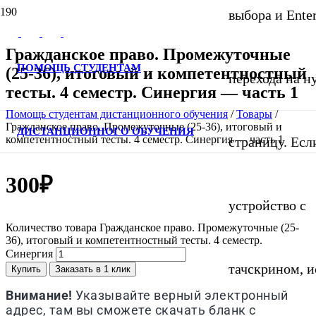
выбора и Ente
Гражданское право. Промежуточные
ПОМОЩЬ СТУДЕНТАМ
(25-36), итоговый и компетентностный
перехода на 
тесты. 4 семестр. Синергия — часть 1
Помощь студентам дистанционного обучения
/
Товары
/
Гражданское право. Промежуточные (25-36), итоговый и
ДИСТАНЦИОННОГО ОБУЧЕНИЯ
компетентностный тесты. 4 семестр. Синергия — часть 1
страницу. Если
300
₽
устройство с
Количество товара Гражданское право. Промежуточные (25-
36), итоговый и компетентностный тесты. 4 семестр.
Синергия
тачскрином, и
Купить
Заказать в 1 клик
Внимание!
Указывайте верный электронный
адрес, там вы сможете скачать бланк с