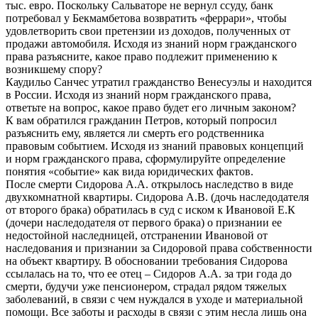
тыс. евро. Поскольку Сальваторе не вернул ссуду, банк
потребовал у Бекмамбетова возвратить «феррари», чтобы
удовлетворить свои претензии из доходов, полученных от
продажи автомобиля. Исходя из знаний норм гражданского
права разъясните, какое право подлежит применению к
возникшему спору?
Каудильо Санчес утратил гражданство Венесуэлы и находится
в России. Исходя из знаний норм гражданского права,
ответьте на вопрос, какое право будет его личным законом?
К вам обратился гражданин Петров, который попросил
разъяснить ему, является ли смерть его родственника
правовым событием. Исходя из знаний правовых концепций
и норм гражданского права, сформулируйте определение
понятия «событие» как вида юридических фактов.
После смерти Сидорова А.А. открылось наследство в виде
двухкомнатной квартиры. Сидорова А.В. (дочь наследодателя
от второго брака) обратилась в суд с иском к Ивановой Е.К
(дочери наследодателя от первого брака) о признании ее
недостойной наследницей, отстранении Ивановой от
наследования и признании за Сидоровой права собственности
на объект квартиру. В обосновании требования Сидорова
ссылалась на то, что ее отец – Сидоров А.А. за три года до
смерти, будучи уже пенсионером, страдал рядом тяжелых
заболеваний, в связи с чем нуждался в уходе и материальной
помощи. Все заботы и расходы в связи с этим несла лишь она