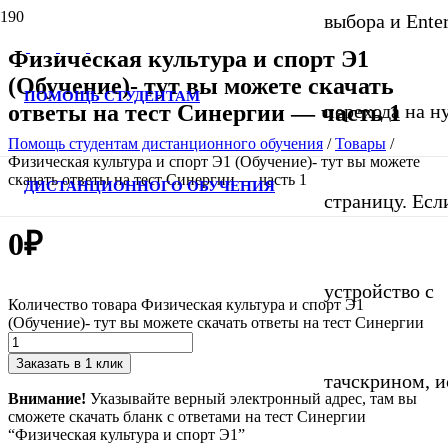
выбора и Ente
Физическая культура и спорт Э1
(Обучение)- тут вы можете скачать
ПОМОЩЬ СТУДЕНТАМ
ответы на тест Синергии — часть 1
перехода на 
Помощь студентам дистанционного обучения
/
Товары
/
Физическая культура и спорт Э1 (Обучение)- тут вы можете
скачать ответы на тест Синергии — часть 1
ДИСТАНЦИОННОГО ОБУЧЕНИЯ
страницу. Если
0
₽
устройство с
Количество товара Физическая культура и спорт Э1
(Обучение)- тут вы можете скачать ответы на тест Синергии
Заказать в 1 клик
тачскрином, и
Внимание!
Указывайте верный электронный адрес, там вы
сможете скачать бланк с ответами на тест Синергии
“Физическая культура и спорт Э1”