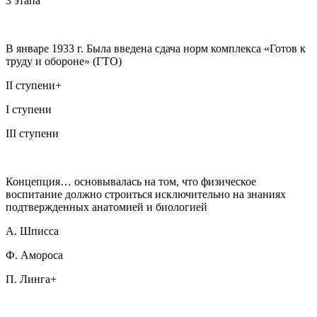
3 этапа
В январе 1933 г. Была введена сдача норм комплекса «Готов к
труду и обороне» (ГТО)
II ступени+
I ступени
III ступени
Концепция… основывалась на том, что физическое
воспитание должно строиться исключительно на знаниях
подтвержденных анатомией и биологией
А. Шписса
Ф. Амороса
П. Линга+