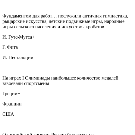
Фундаментом для работ… послужили античная гимнастика,
рыцарские искусства, детские подвижные игры, народные
игры сельского населения и искусство акробатов
И. Гутс-Мутса+
Г. Фита
И. Песталоции
На играх I Олимпиады наибольшее количество медалей
завоевали спортсмены
Греции+
Франции
США
Олимпийский комитет России был создан в