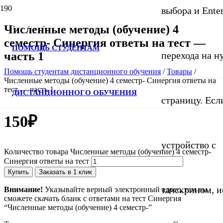
выбора и Ente
Численные методы (обучение) 4
семестр- Синергия ответы на тест —
ПОМОЩЬ СТУДЕНТАМ
часть 1
перехода на 
Помощь студентам дистанционного обучения
/
Товары
/
Численные методы (обучение) 4 семестр- Синергия ответы на
тест — часть 1
ДИСТАНЦИОННОГО ОБУЧЕНИЯ
страницу. Если
150
₽
устройство с
Количество товара Численные методы (обучение) 4 семестр-
Синергия ответы на тест
Купить
Заказать в 1 клик
тачскрином, и
Внимание!
Указывайте верный электронный адрес, там вы
сможете скачать бланк с ответами на тест Синергия
“Численные методы (обучение) 4 семестр-”