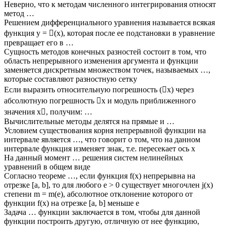
Неверно, что к методам численного интегрирования относят
метод …
Решением дифференциального уравнения называется всякая
функция y = (x), которая после ее подстановки в уравнение
превращает его в …
Сущность методов конечных разностей состоит в том, что
область непрерывного изменения аргумента и функции
заменяется дискретным множеством точек, называемых …,
которые составляют разностную сетку
Если выразить относительную погрешность (x) через
абсолютную погрешность x и модуль приближенного
значения x, получим: …
Вычислительные методы делятся на прямые и …
Условием существования корня непрерывной функции на
интервале является …, что говорит о том, что на данном
интервале функция изменяет знак, т.е. пересекает ось x
На данный момент … решения систем нелинейных
уравнений в общем виде
Согласно теореме …, если функция f(x) непрерывна на
отрезке [a, b], то для любого e > 0 существует многочлен j(x)
степени m = m(e), абсолютное отклонение которого от
функции f(x) на отрезке [a, b] меньше e
Задача … функции заключается в том, чтобы для данной
функции построить другую, отличную от нее функцию,