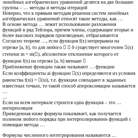
линейных алгебраических уравнений делятся на две большие
группы – … методы и методы итераций
Неверно, что к прямым методам решения систем линейных
алгебраических уравнений относят такие методы, как …
В основе метода … лежит использование разложения
функций в ряд Тейлора, причем члены, содержащие вторые и
более высоких порядков производные, отбрасываются
Согласно теореме …, если функция f(x) непрерывна на
отрезке [a, b], то для любого   0 существует многочлен (x)
степени m = m(), абсолютное отклонение которого от
функции f(x) на отрезке [a, b] меньше 
Приближение функции также называют … функции
Если коэффициенты ai функции (x) определяются из условия
равенства f(xi) = (xi), т.е. функции совпадают в заданных
известных точках, то такой способ аппроксимации называется
…
…
Если на всем интервале строится одна функция – это …
интерполяция
Приведенная ниже формула показывает, как получается
полином любого порядка при интерполировании функций с
помощью метода …
Формулы численного интегрирования называются …