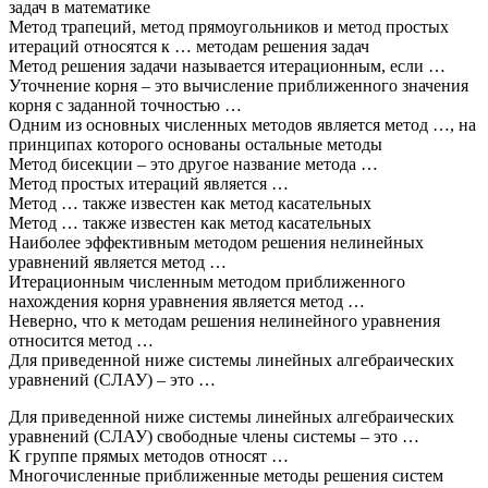
задач в математике
Метод трапеций, метод прямоугольников и метод простых
итераций относятся к … методам решения задач
Метод решения задачи называется итерационным, если …
Уточнение корня – это вычисление приближенного значения
корня с заданной точностью …
Одним из основных численных методов является метод …, на
принципах которого основаны остальные методы
Метод бисекции – это другое название метода …
Метод простых итераций является …
Метод … также известен как метод касательных
Метод … также известен как метод касательных
Наиболее эффективным методом решения нелинейных
уравнений является метод …
Итерационным численным методом приближенного
нахождения корня уравнения является метод …
Неверно, что к методам решения нелинейного уравнения
относится метод …
Для приведенной ниже системы линейных алгебраических
уравнений (СЛАУ) – это …
Для приведенной ниже системы линейных алгебраических
уравнений (СЛАУ) свободные члены системы – это …
К группе прямых методов относят …
Многочисленные приближенные методы решения систем