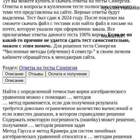
Тут вы можете купить и скачать ответы на тесты Синергия.
Ответы и вопросы в купленном тесте полностью совпадают с
пролистывани
теми что представлены на сайте. Верные ответы будут
выделены. Тест был сдан в 2024 году. После покупки вы
сможете скачать файл с тестами или найти файл в письме на
почте, которую указали при оформлении заказа. Все
прилагаемые ответы данного теста 100% верны.
Если не по
нажатие.
какой-то причине не удается сдать тест самостоятельно,
можем с этим помоч
ь. Для решения теста Синергия
“Численные методы (обучение) 4 семестр-” в своем личном
кабинете обращайтесь к менеджерам сайта.
Раздел:
Ответы на тесты Синергия
Описание
Отзывы
Оплата и получение
Описание
Найти с определенной точностью корни алгебраического
уравнения можно с помощью … методов
… метод применяется, если для получения результата
требуется довольно ограниченное количество вычислений и
если известен диапазон, в котором справедливо решение
Содержать некоторую погрешность (ошибку) может решение,
получаемое … методом решения задач
Метод Гаусса и метод Крамера для систем линейных
алгебраических уравнений относятся к … методам решения