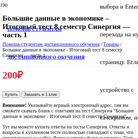
выбора и Ente
Большие данные в экономике –
Итоговый тест 8 семестр Синергия —
ПОМОЩЬ СТУДЕНТАМ
часть 1
перехода на 
Помощь студентам дистанционного обучения
/
Товары
/
Большие данные в экономике - Итоговый тест 8 семестр
Синергия — часть 1
ДИСТАНЦИОННОГО ОБУЧЕНИЯ
страницу. Если
200
₽
устройство с
Купить
Заказать в 1 клик
Внимание!
Указывайте верный электронный адрес, там вы
сможете скачать бланк с ответами на тест Синергия “Большие
данные в экономике - Итоговый тест 8 семестр Синергия”.
тачскрином, и
Тут вы можете купить ответы на тесты Синергия. Ответы и
вопросы в купленном тесте полностью совпадают с теми, что
представлены на сайте. Верные ответы будут выделены. Тест