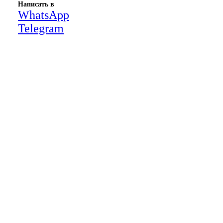
Написать в
WhatsApp
Telegram
Close
this
modul
НАША КОМПАНИЯ РАБОТАЕТ НА
РЕЗУЛЬТАТ, СВЯЖИТЕСЬ С НАМИ И
УБЕДИТЕСЬ САМИ
Для более оперативной связи
предлагаем вести общение по
WhatsApp
или
Telegram