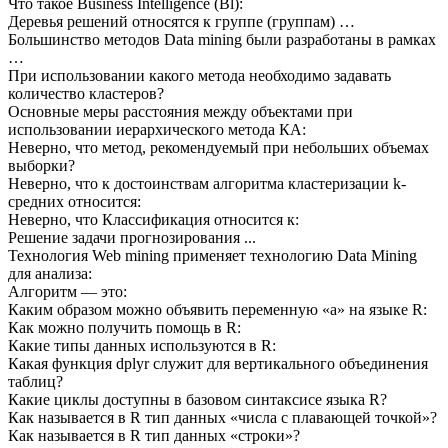
Что такое Business Intelligence (Bl):
Деревья решений относятся к группе (группам) …
Большинство методов Data mining были разработаны в рамках
…
При использовании какого метода необходимо задавать
количество кластеров?
Основные меры расстояния между объектами при
использовании иерархического метода КА:
Неверно, что метод, рекомендуемый при небольших объемах
выборки?
Неверно, что к достоинствам алгоритма кластеризации k-
средних относится:
Неверно, что Классификация относится к:
Решение задачи прогнозирования ...
Технология Web mining применяет технологию Data Mining
для анализа:
Алгоритм — это:
Каким образом можно объявить переменную «а» на языке R:
Как можно получить помощь в R:
Какие типы данных используются в R:
Какая функция dplyr служит для вертикального объединения
таблиц?
Какие циклы доступны в базовом синтаксисе языка R?
Как называется в R тип данных «числа с плавающей точкой»?
Как называется в R тип данных «строки»?