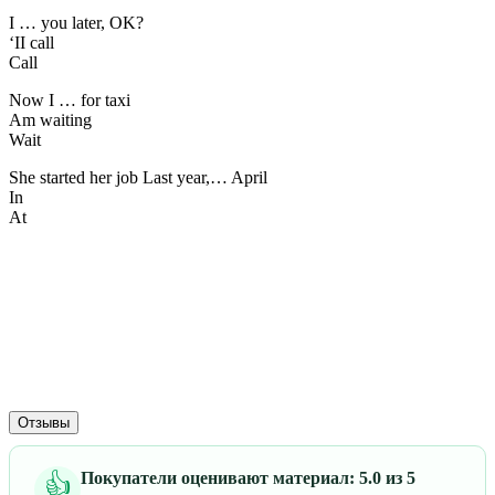
I … you later, OK?
‘II call
Call
Now I … for taxi
Am waiting
Wait
She started her job Last year,… April
In
At
Отзывы
Покупатели оценивают материал: 5.0 из 5
👍