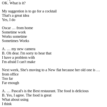
OK. What is it?
My suggestion is to go for a cocktail
That's a great idea
Yes, I do
Oscar … from home
Sometime work
Works sometime
Sometimes Works
A. … my new camera
B. Oh dear. I'm sorry to hear that
I have a problem with
I'm afraid I can't make
Next week, She's moving to a New flat because her old one is …
from office
Too far
Far enough
A. … Pascal's is the Best restaurant. The food is delicious
B. Yes, I agree. The food is great
What about using
I think