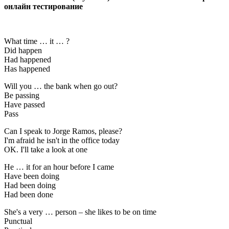
онлайн тестирование
What time … it … ?
Did happen
Had happened
Has happened
Will you … the bank when go out?
Be passing
Have passed
Pass
Can I speak to Jorge Ramos, please?
I'm afraid he isn't in the office today
OK. I'll take a look at one
He … it for an hour before I came
Have been doing
Had been doing
Had been done
She's a very … person – she likes to be on time
Punctual