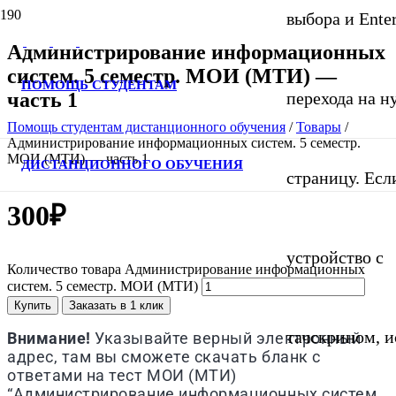
выбора и Ente
Администрирование информационных
систем. 5 семестр. МОИ (МТИ) —
ПОМОЩЬ СТУДЕНТАМ
часть 1
перехода на 
Помощь студентам дистанционного обучения
/
Товары
/
Администрирование информационных систем. 5 семестр.
МОИ (МТИ) — часть 1
ДИСТАНЦИОННОГО ОБУЧЕНИЯ
страницу. Если
300
₽
устройство с
Количество товара Администрирование информационных
систем. 5 семестр. МОИ (МТИ)
Купить
Заказать в 1 клик
тачскрином, и
Внимание!
Указывайте верный электронный
адрес, там вы сможете скачать бланк с
ответами на тест МОИ (МТИ)
“Администрирование информационных систем.