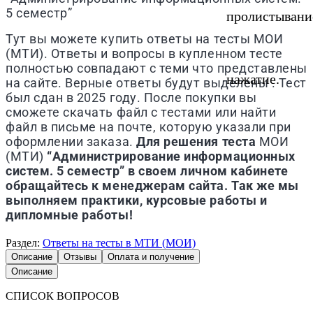
5 семестр”
пролистывани
Тут вы можете купить ответы на тесты МОИ
(МТИ). Ответы и вопросы в купленном тесте
полностью совпадают с теми что представлены
нажатие.
на сайте. Верные ответы будут выделены . Тест
был сдан в 2025 году. После покупки вы
сможете скачать файл с тестами или найти
файл в письме на почте, которую указали при
оформлении заказа.
Для решения теста
МОИ
(МТИ)
“Администрирование информационных
систем. 5 семестр” в своем личном кабинете
обращайтесь к менеджерам сайта. Так же мы
выполняем практики, курсовые работы и
дипломные работы!
Раздел:
Ответы на тесты в МТИ (МОИ)
Описание
Отзывы
Оплата и получение
Описание
СПИСОК ВОПРОСОВ