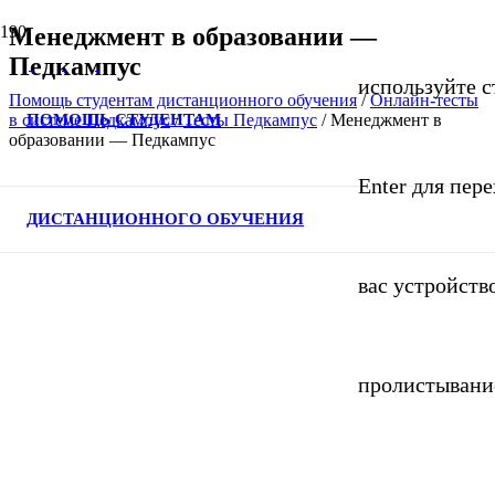
Менеджмент в образовании —
Педкампус
используйте с
Помощь студентам дистанционного обучения
/
Онлайн-тесты
ПОМОЩЬ СТУДЕНТАМ
в системе Педкампус
/
Тесты Педкампус
/
Менеджмент в
образовании — Педкампус
Enter для пер
ДИСТАНЦИОННОГО ОБУЧЕНИЯ
вас устройств
пролистывани