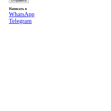
Написать в
WhatsApp
Telegram
Close
this
module
НАША КОМПАНИЯ РАБОТАЕТ НА
РЕЗУЛЬТАТ, СВЯЖИТЕСЬ С НАМИ И
УБЕДИТЕСЬ САМИ
Для более оперативной связи
предлагаем вести общение по