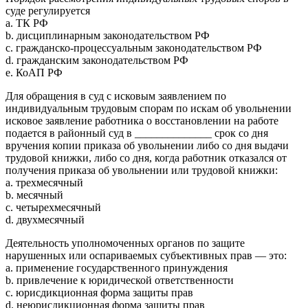
суде регулируется
a. ТК РФ
b. дисциплинарным законодательством РФ
c. гражданско-процессуальным законодательством РФ
d. гражданским законодательством РФ
e. КоАП РФ
Для обращения в суд с исковым заявлением по
индивидуальным трудовым спорам по искам об увольнении
исковое заявление работника о восстановлении на работе
подается в районный суд в ______________ срок со дня
вручения копии приказа об увольнении либо со дня выдачи
трудовой книжки, либо со дня, когда работник отказался от
получения приказа об увольнении или трудовой книжки:
a. трехмесячный
b. месячный
c. четырехмесячный
d. двухмесячный
Деятельность уполномоченных органов по защите
нарушенных или оспариваемых субъективных прав — это:
a. применение государственного принуждения
b. привлечение к юридической ответственности
c. юрисдикционная форма защиты прав
d. неюрисдикционная форма защиты прав