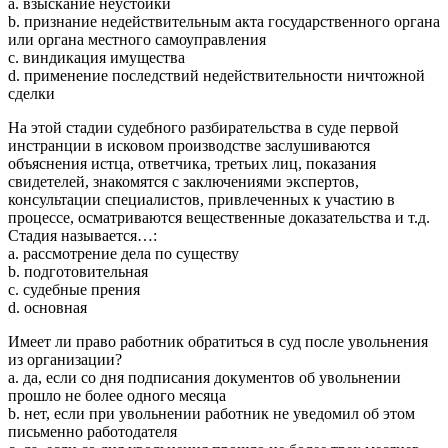
a. взыскание неустойки
b. признание недействительным акта государственного органа
или органа местного самоуправления
c. виндикация имущества
d. применение последствий недействительности ничтожной
сделки
На этой стадии судебного разбирательства в суде первой
инстранции в исковом производстве заслушиваются
объяснения истца, ответчика, третьих лиц, показания
свидетелей, знакомятся с заключениями экспертов,
консультации специалистов, привлеченных к участию в
процессе, осматриваются вещественные доказательства и т.д.
Стадия называется…:
a. рассмотрение дела по существу
b. подготовительная
c. судебные прения
d. основная
Имеет ли право работник обратиться в суд после увольнения
из организации?
a. да, если со дня подписания документов об увольнении
прошло не более одного месяца
b. нет, если при увольнении работник не уведомил об этом
письменно работодателя