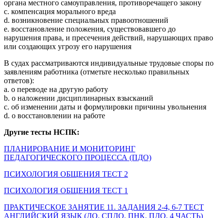
органа местного самоуправления, противоречащего закону
c. компенсация морального вреда
d. возникновение специальных правоотношений
e. восстановление положения, существовавшего до
нарушения права, и пресечения действий, нарушающих право
или создающих угрозу его нарушения
В судах рассматриваются индивидуальные трудовые споры по
заявлениям работника (отметьте несколько правильных
ответов):
a. о переводе на другую работу
b. о наложении дисциплинарных взысканий
c. об изменении даты и формулировки причины увольнения
d. о восстановлении на работе
Другие тесты НСПК:
ПЛАНИРОВАНИЕ И МОНИТОРИНГ
ПЕДАГОГИЧЕСКОГО ПРОЦЕССА (ПДО)
ПСИХОЛОГИЯ ОБЩЕНИЯ ТЕСТ 2
ПСИХОЛОГИЯ ОБЩЕНИЯ ТЕСТ 1
ПРАКТИЧЕСКОЕ ЗАНЯТИЕ 11. ЗАДАНИЯ 2-4, 6-7 ТЕСТ
АНГЛИЙСКИЙ ЯЗЫК (ДО, СПДО, ПНК, ПДО, 4 ЧАСТЬ)