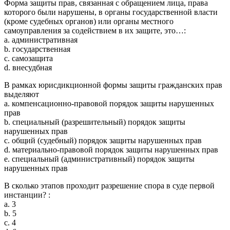
Форма защиты прав, связанная с обращением лица, права
которого были нарушены, в органы государственной власти
(кроме судебных органов) или органы местного
самоуправления за содействием в их защите, это…:
a. административная
b. государственная
c. самозащита
d. внесудбная
В рамках юрисдикционной формы защиты гражданских прав
выделяют
a. компенсационно-правовой порядок защиты нарушенных
прав
b. специальный (разрешительный) порядок защиты
нарушенных прав
c. общий (судебный) порядок защиты нарушенных прав
d. материально-правовой порядок защиты нарушенных прав
e. специальный (административный) порядок защиты
нарушенных прав
В сколько этапов проходит разрешение спора в суде первой
инстанции? :
a. 3
b. 5
c. 4