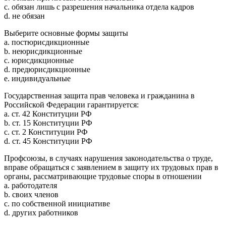
c. обязан лишь с разрешения начальника отдела кадров
d. не обязан
Выберите основные формы защиты
a. постюрисдикционные
b. неюрисдикционные
c. юрисдикционные
d. предюрисдикционные
e. индивидуальные
Государственная защита прав человека и гражданина в
Российской Федерации гарантируется:
a. ст. 42 Конституции РФ
b. ст. 15 Конституции РФ
c. ст. 2 Конституции РФ
d. ст. 45 Конституции РФ
Профсоюзы, в случаях нарушения законодательства о труде,
вправе обращаться с заявлением в защиту их трудовых прав в
органы, рассматривающие трудовые споры в отношении
a. работодателя
b. своих членов
c. по собственной инициативе
d. других работников