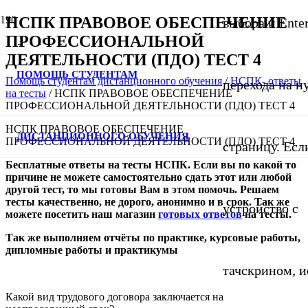
НСПК ПРАВОВОЕ ОБЕСПЕЧЕНИЕ
выбора и Ente
ПРОФЕССИОНАЛЬНОЙ
ДЕЯТЕЛЬНОСТИ (ПДО) ТЕСТ 4
ПОМОЩЬ СТУДЕНТАМ
Помощь студентам дистанционного обучения
/
НСПК- ответы
перехода на 
на тесты
/
НСПК ПРАВОВОЕ ОБЕСПЕЧЕНИЕ
ПРОФЕССИОНАЛЬНОЙ ДЕЯТЕЛЬНОСТИ (ПДО) ТЕСТ 4
НСПК ПРАВОВОЕ ОБЕСПЕЧЕНИЕ
ДИСТАНЦИОННОГО ОБУЧЕНИЯ
ПРОФЕССИОНАЛЬНОЙ ДЕЯТЕЛЬНОСТИ (ПДО) ТЕСТ 4
страницу. Если
Бесплатные ответы на тесты НСПК
. Если вы по какой то
причине не можете самостоятельно сдать этот или любой
другой тест, то мы готовы Вам в этом помочь. Решаем
тесты качественно, не дорого, анонимно и в срок. Так же
устройство с
можете посетить
наш
магазин
готовых ответов
на тесты
.
Так же выполняем отчёты по практике, курсовые работы,
дипломные работы и практикумы
тачскрином, и
Какой вид трудового договора заключается на