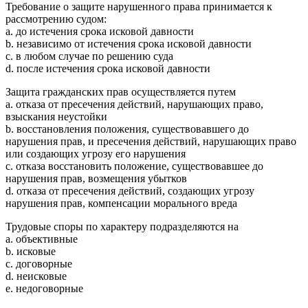
Требование о защите нарушенного права принимается к
рассмотрению судом:
a. до истечения срока исковой давности
b. независимо от истечения срока исковой давности
c. в любом случае по решению суда
d. после истечения срока исковой давности
Защита гражданских прав осуществляется путем
a. отказа от пресечения действий, нарушающих право,
взыскания неустойки
b. восстановления положения, существовавшего до
нарушения прав, и пресечения действий, нарушающих право
или создающих угрозу его нарушения
c. отказа восстановить положение, существовавшее до
нарушения прав, возмещения убытков
d. отказа от пресечения действий, создающих угрозу
нарушения прав, компенсации морального вреда
Трудовые споры по характеру подразделяются на
a. объективные
b. исковые
c. договорные
d. неисковые
e. недоговорные