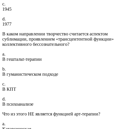
c.
1945
d.
1977
В каком направлении творчество считается аспектом
сублимации, проявлением «трансцентентной функции»
коллективного бессознательного?
a.
В гештальт-терапии
b.
В гуманистическом подходе
c.
В КПТ
d.
В психоанализе
Что из этого НЕ является функцией арт-терапии?
a.
Катарсическая