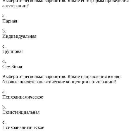
Выберите несколько вариантов. Какие есть формы проведения
арт-терапии?
a.
Парная
b.
Индивидуальная
c.
Групповая
d.
Семейная
Выберите несколько вариантов. Какие направления входят
базовые психотерапевтические концепции арт-терапии?
a.
Психодинамическое
b.
Экзистенциальная
c.
Психоаналитическое