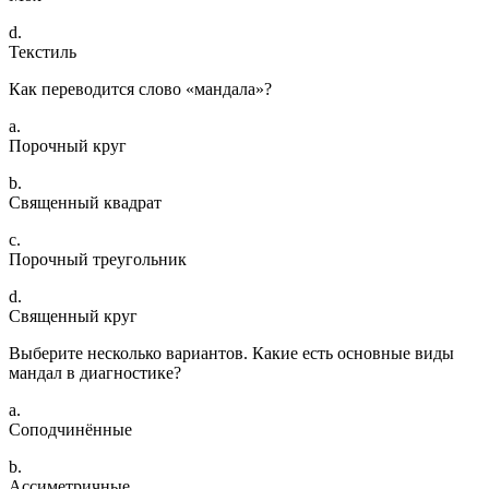
d.
Текстиль
Как переводится слово «мандала»?
a.
Порочный круг
b.
Священный квадрат
c.
Порочный треугольник
d.
Священный круг
Выберите несколько вариантов. Какие есть основные виды
мандал в диагностике?
a.
Соподчинённые
b.
Ассиметричные