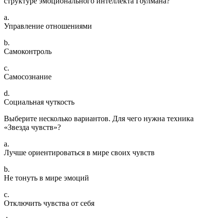
структуре эмоционального интеллекта Гоулмана?
a.
Управление отношениями
b.
Самоконтроль
c.
Самосознание
d.
Социальная чуткость
Выберите несколько вариантов. Для чего нужна техника
«Звезда чувств»?
a.
Лучше ориентироваться в мире своих чувств
b.
Не тонуть в мире эмоций
c.
Отключить чувства от себя