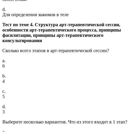
d.
Для определения зажимов в теле
Тест по теме 4. Структура арт-терапевтической сессии,
особенности арт-терапевтического процесса, принципы
фасилитации, принципы арт-терапевтического
консультирования
Сколько всего этапов в арт-терапевтической сессии?
a.
6
b.
4
c.
5
d.
3
Выберите несколько вариантов. Что из этого входит в 1 этап?
a.