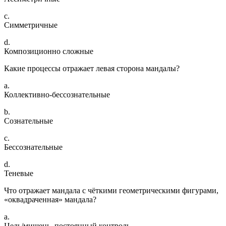
c.
Симметричные
d.
Композиционно сложные
Какие процессы отражает левая сторона мандалы?
a.
Коллективно-бессознательные
b.
Сознательные
c.
Бессознательные
d.
Теневые
Что отражает мандала с чёткими геометрическими фигурами,
«оквадраченная» мандала?
a.
Цель/мишень, постоянный контроль