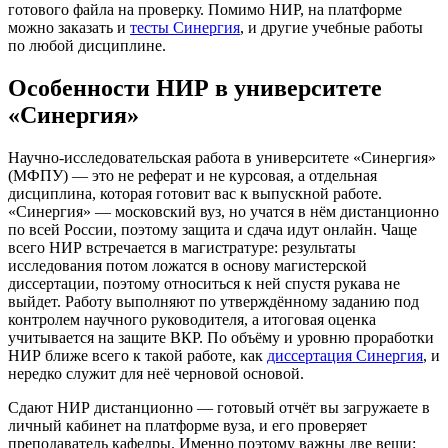
готового файла на проверку. Помимо НИР, на платформе
можно заказать и
тесты Синергия
, и другие учебные работы
по любой дисциплине.
Особенности НИР в университете
«Синергия»
Научно-исследовательская работа в университете «Синергия»
(МФПУ) — это не реферат и не курсовая, а отдельная
дисциплина, которая готовит вас к выпускной работе.
«Синергия» — московский вуз, но учатся в нём дистанционно
по всей России, поэтому защита и сдача идут онлайн. Чаще
всего НИР встречается в магистратуре: результаты
исследования потом ложатся в основу магистерской
диссертации, поэтому относиться к ней спустя рукава не
выйдет. Работу выполняют по утверждённому заданию под
контролем научного руководителя, а итоговая оценка
учитывается на защите ВКР. По объёму и уровню проработки
НИР ближе всего к такой работе, как
диссертация Синергия
, и
нередко служит для неё черновой основой.
Сдают НИР дистанционно — готовый отчёт вы загружаете в
личный кабинет на платформе вуза, и его проверяет
преподаватель кафедры. Именно поэтому важны две вещи: