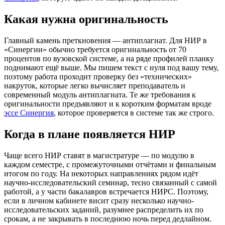
Какая нужна оригинальность
Главный камень преткновения — антиплагиат. Для НИР в
«Синергии» обычно требуется оригинальность от 70
процентов по вузовской системе, а на ряде профилей планку
поднимают ещё выше. Мы пишем текст с нуля под вашу тему,
поэтому работа проходит проверку без «технических»
накруток, которые легко вычисляет преподаватель и
современный модуль антиплагиата. Те же требования к
оригинальности предъявляют и к коротким форматам вроде
эссе Синергия
, которое проверяется в системе так же строго.
Когда в плане появляется НИР
Чаще всего НИР ставят в магистратуре — по модулю в
каждом семестре, с промежуточными отчётами и финальным
итогом по году. На некоторых направлениях рядом идёт
научно-исследовательский семинар, тесно связанный с самой
работой, а у части бакалавров встречается НИРС. Поэтому,
если в личном кабинете висит сразу несколько научно-
исследовательских заданий, разумнее распределить их по
срокам, а не закрывать в последнюю ночь перед дедлайном.