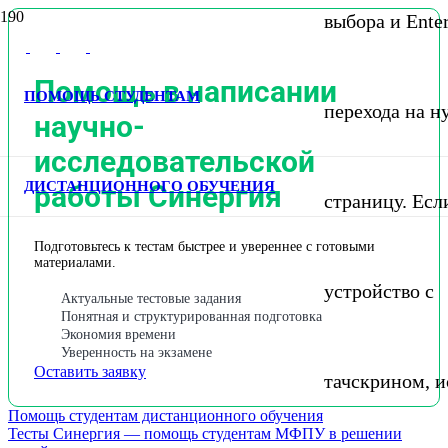
выбора и Ente
Помощь в написании
ПОМОЩЬ СТУДЕНТАМ
перехода на 
научно-
исследовательской
ДИСТАНЦИОННОГО ОБУЧЕНИЯ
работы Синергия
страницу. Если
Подготовьтесь к тестам быстрее и увереннее с готовыми
материалами.
устройство с
Актуальные тестовые задания
Понятная и структурированная подготовка
Экономия времени
Уверенность на экзамене
Оставить заявку
тачскрином, и
Помощь студентам дистанционного обучения
Тесты Синергия — помощь студентам МФПУ в решении