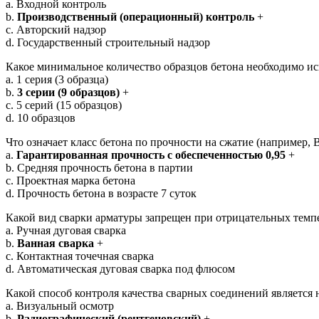
a. Входной контроль
b.
Производственный (операционный) контроль
+
c. Авторский надзор
d. Государственный строительный надзор
Какое минимальное количество образцов бетона необходимо ис
a. 1 серия (3 образца)
b.
3 серии (9 образцов)
+
c. 5 серий (15 образцов)
d. 10 образцов
Что означает класс бетона по прочности на сжатие (например, 
a.
Гарантированная прочность с обеспеченностью 0,95
+
b. Средняя прочность бетона в партии
c. Проектная марка бетона
d. Прочность бетона в возрасте 7 суток
Какой вид сварки арматуры запрещен при отрицательных темп
a. Ручная дуговая сварка
b.
Ванная сварка
+
c. Контактная точечная сварка
d. Автоматическая дуговая сварка под флюсом
Какой способ контроля качества сварных соединений является
a. Визуальный осмотр
b.
Радиографический (рентгеновский)
+