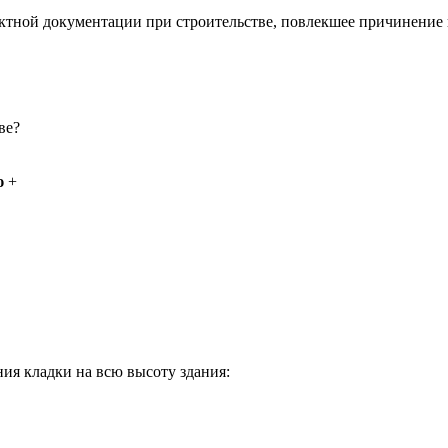
ктной документации при строительстве, повлекшее причинение 
ве?
ю
+
ия кладки на всю высоту здания: