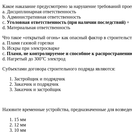
Какое наказание предусмотрено за нарушение требований прое
a. Дисциплинарная ответственность
b. Административная ответственность
c.
Уголовная ответственность (при наличии последствий)
+
d. Материальная ответственность
Что такое «открытый огонь» как опасный фактор в строительст
a. Пламя газовой горелки
b. Искры при электросварке
c.
Пламя, не контролируемое и способное к распространени
d. Нагретый до 300°C электрод
Субъектами договора строительного подряда являются:
Застройщик и подрядчик
Заказчик и подрядчик
Заказчик и застройщик
Назовите временные устройства, предназначенные для возведен
15 мм
12 мм
10 мм