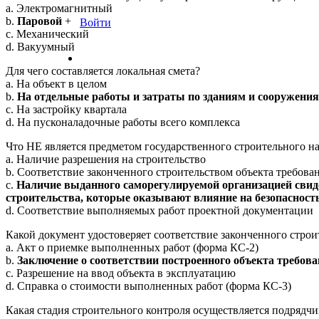
a. Электромагнитный
b.
Паровой
+
Войти
c. Механический
d. Вакуумный
Для чего составляется локальная смета?
a. На объект в целом
b.
На отдельные работы и затраты по зданиям и сооружени
c. На застройку квартала
d. На пусконаладочные работы всего комплекса
Что НЕ является предметом государственного строительного н
a. Наличие разрешения на строительство
b. Соответствие законченного строительством объекта требова
c.
Наличие выданного саморегулируемой организацией свиде
строительства, которые оказывают влияние на безопасност
d. Соответствие выполняемых работ проектной документации
Какой документ удостоверяет соответствие законченного стро
a. Акт о приемке выполненных работ (форма КС-2)
b.
Заключение о соответствии построенного объекта требов
c. Разрешение на ввод объекта в эксплуатацию
d. Справка о стоимости выполненных работ (форма КС-3)
Какая стадия строительного контроля осуществляется подрядч