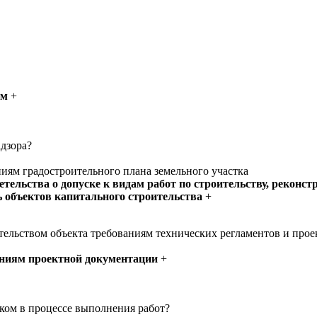
ям
+
адзора?
ниям градостроительного плана земельного участка
тельства о допуске к видам работ по строительству, реконс
ь объектов капитального строительства
+
ительством объекта требованиям технических регламентов и про
аниям проектной документации
+
иком в процессе выполнения работ?