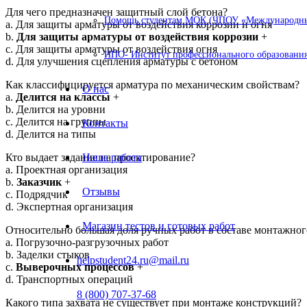
Для чего предназначен защитный слой бетона?
Помощь студентам МОК (ЧПОУ «Международный
a. Для защиты арматуры от воздействия коррозии и огня
b.
Для защиты арматуры от воздействия коррозии
+
c. Для защиты арматуры от воздействия огня
ИПО- Институт профессионального образования
d. Для улучшения сцепления арматуры с бетоном
Как классифицируется арматура по механическим свойствам?
О нас
a.
Делится на классы
+
b. Делится на уровни
c. Делится на группы
Контакты
d. Делится на типы
Кто выдает задание на проектирование?
Наша работа
a. Проектная организация
b.
Заказчик
+
Отзывы
c. Подрядчик
d. Экспертная организация
Магазин тестов и готовых работ
Относительно большая доля ручных работ в составе монтажног
a. Погрузочно-разгрузочных работ
b. Заделки стыков
helpstudent24.ru@mail.ru
c.
Выверочных процессов
+
d. Транспортных операций
8 (800) 707-37-68
Какого типа захвата не существует при монтаже конструкций?