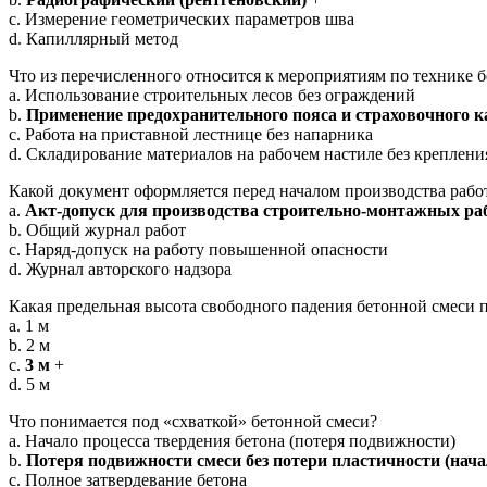
c. Измерение геометрических параметров шва
d. Капиллярный метод
Что из перечисленного относится к мероприятиям по технике б
a. Использование строительных лесов без ограждений
b.
Применение предохранительного пояса и страховочного к
c. Работа на приставной лестнице без напарника
d. Складирование материалов на рабочем настиле без креплени
Какой документ оформляется перед началом производства рабо
a.
Акт-допуск для производства строительно-монтажных ра
b. Общий журнал работ
c. Наряд-допуск на работу повышенной опасности
d. Журнал авторского надзора
Какая предельная высота свободного падения бетонной смеси п
a. 1 м
b. 2 м
c.
3 м
+
d. 5 м
Что понимается под «схваткой» бетонной смеси?
a. Начало процесса твердения бетона (потеря подвижности)
b.
Потеря подвижности смеси без потери пластичности (нач
c. Полное затвердевание бетона