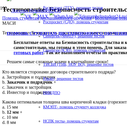
Тестирование: Безопасность строител
Росдистант (ТГУ), решение тестов
helpstudent24.ru
Помощь студентам дистанционного обучения
/
Бесплатные о
Роспросвет (СДО), помощь студентам
МАСИ
Тестирование: Безопасность строительства и качество выполне
ПОМОЩЬ СТУДЕНТАМ ДИСТАНЦИОННОГО ОБУЧЕНИ
Синергия (МФПУ), решение тестов
Бесплатные ответы на Безопасность строительства и 
самостоятельно, мы готовы в этом помочь. Для зак
Синергия (КЭП), помощь студентам
готовых работ
. Так же выполняем отчёты по практ
Решаем самые сложные задачи в кратчайшие сроки!
ТИСБИ (ТИБ, НОУ ВО), решение тестов
Кто является сторонами договора строительного подряда?
a. Застройщик и подрядчик
Юрайт, решение тестов
b.
Заказчик и подрядчик
+
c. Заказчик и застройщик
d. Инвестор и подрядчик
НИИДПО
Какова оптимальная толщина шва кирпичной кладки (горизонт
a. 15 мм
КМЭПТ- помощь студенту колледжа
b.
12 мм
+
c. 10 мм
НСПК тесты- помощь студентам
d. 8 мм