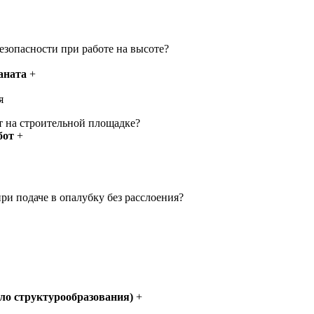
езопасности при работе на высоте?
аната
+
я
т на строительной площадке?
бот
+
ри подаче в опалубку без расслоения?
ало структурообразования)
+