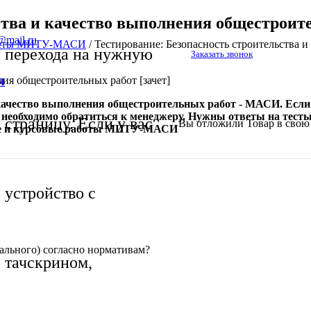
ьства и качество выполнения общестрои
@mail.ru
тветы МИТУ-МАСИ
/
Тестирование: Безопасность строительства 
перехода на нужную
Заказать звонок
ния общестроительных работ [зачет]
Я
качество выполнения общестроительных работ - МАСИ. Если п
аза необходимо обратиться к менеджеру. Нужны ответы на 
страницу. Если у вас
Вы отложили
Товар
в свою 
ике и курсовые работы МИТУ-МАСИ
устройство с
ального) согласно нормативам?
тачскрином,