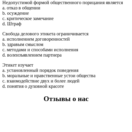
Недопустимой формой общественного порицания является
a. отказ в общении
b. осуждение
c. критическое замечание
d. Штраф
Свобода делового этикета ограничивается
a. исполнением договоренностей
b. здравым смыслом
c. методами и способами исполнения
d. волеизъявлением партнера
Этикет изучает
a. установленный порядок поведения
b. моральные и нравственные устои общества
c. взаимодействие двух и более людей
d. понятия о духовной красоте
Отзывы о нас