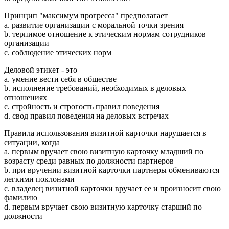
Принцип "максимум прогресса" предполагает
a. развитие организации с моральной точки зрения
b. терпимое отношение к этическим нормам сотрудников
организации
c. соблюдение этических норм
Деловой этикет - это
a. умение вести себя в обществе
b. исполнение требований, необходимых в деловых
отношениях
c. стройность и строгость правил поведения
d. свод правил поведения на деловых встречах
Правила использования визитной карточки нарушается в
ситуации, когда
a. первым вручает свою визитную карточку младший по
возрасту среди равных по должности партнеров
b. при вручении визитной карточки партнеры обмениваются
легкими поклонами
c. владелец визитной карточки вручает ее и произносит свою
фамилию
d. первым вручает свою визитную карточку старший по
должности