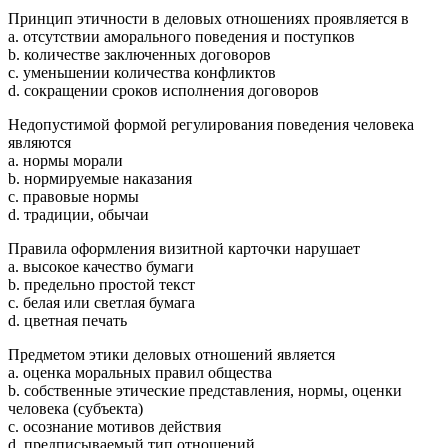
Принцип этичности в деловых отношениях проявляется в
a. отсутствии аморального поведения и поступков
b. количестве заключенных договоров
c. уменьшении количества конфликтов
d. сокращении сроков исполнения договоров
Недопустимой формой регулирования поведения человека
являются
a. нормы морали
b. нормируемые наказания
c. правовые нормы
d. традиции, обычаи
Правила оформления визитной карточки нарушает
a. высокое качество бумаги
b. предельно простой текст
c. белая или светлая бумага
d. цветная печать
Предметом этики деловых отношений является
a. оценка моральных правил общества
b. собственные этические представления, нормы, оценки
человека (субъекта)
c. осознание мотивов действия
d. предписываемый тип отношений