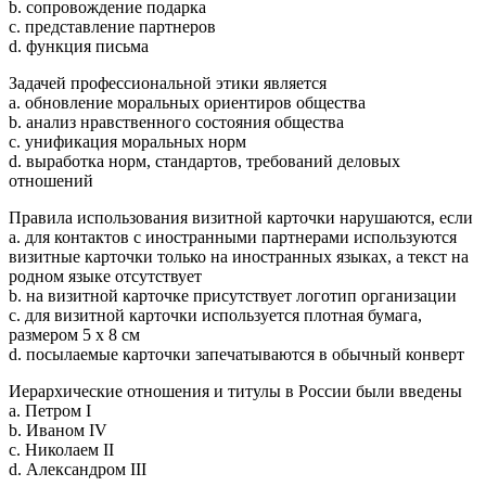
b. сопровождение подарка
c. представление партнеров
d. функция письма
Задачей профессиональной этики является
a. обновление моральных ориентиров общества
b. анализ нравственного состояния общества
c. унификация моральных норм
d. выработка норм, стандартов, требований деловых
отношений
Правила использования визитной карточки нарушаются, если
a. для контактов с иностранными партнерами используются
визитные карточки только на иностранных языках, а текст на
родном языке отсутствует
b. на визитной карточке присутствует логотип организации
c. для визитной карточки используется плотная бумага,
размером 5 х 8 см
d. посылаемые карточки запечатываются в обычный конверт
Иерархические отношения и титулы в России были введены
a. Петром I
b. Иваном IV
c. Николаем II
d. Александром III