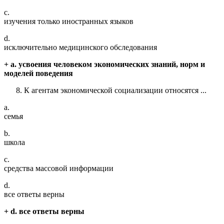
c.
изучения только иностранных языков
d.
исключительно медицинского обследования
+ a. усвоения человеком экономических знаний, норм и
моделей поведения
К агентам экономической социализации относятся ...
a.
семья
b.
школа
c.
средства массовой информации
d.
все ответы верны
+ d. все ответы верны