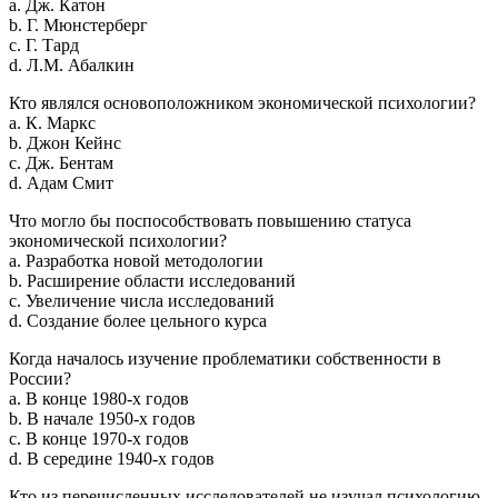
a. Дж. Катон
b. Г. Мюнстерберг
c. Г. Тард
d. Л.М. Абалкин
Кто являлся основоположником экономической психологии?
a. К. Маркс
b. Джон Кейнс
c. Дж. Бентам
d. Адам Смит
Что могло бы поспособствовать повышению статуса
экономической психологии?
a. Разработка новой методологии
b. Расширение области исследований
c. Увеличение числа исследований
d. Создание более цельного курса
Когда началось изучение проблематики собственности в
России?
a. В конце 1980-х годов
b. В начале 1950-х годов
c. В конце 1970-х годов
d. В середине 1940-х годов
Кто из перечисленных исследователей не изучал психологию