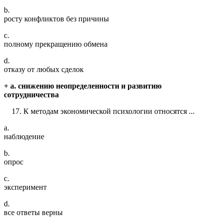
b.
росту конфликтов без причины
c.
полному прекращению обмена
d.
отказу от любых сделок
+ a. снижению неопределенности и развитию
сотрудничества
К методам экономической психологии относятся ...
a.
наблюдение
b.
опрос
c.
эксперимент
d.
все ответы верны