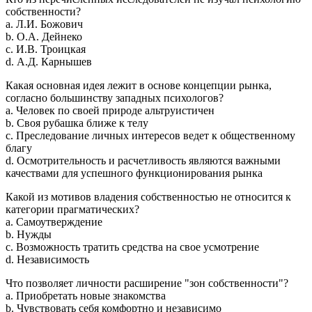
собственности?
a. Л.И. Божович
b. О.А. Дейнеко
c. И.В. Троицкая
d. А.Д. Карнышев
Какая основная идея лежит в основе концепции рынка,
согласно большинству западных психологов?
a. Человек по своей природе альтруистичен
b. Своя рубашка ближе к телу
c. Преследование личных интересов ведет к общественному
благу
d. Осмотрительность и расчетливость являются важными
качествами для успешного функционирования рынка
Какой из мотивов владения собственностью не относится к
категории прагматических?
a. Самоутверждение
b. Нужды
c. Возможность тратить средства на свое усмотрение
d. Независимость
Что позволяет личности расширение "зон собственности"?
a. Приобретать новые знакомства
b. Чувствовать себя комфортно и независимо