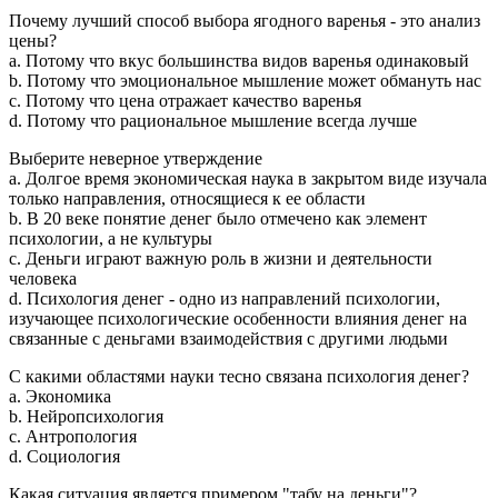
Почему лучший способ выбора ягодного варенья - это анализ
цены?
a. Потому что вкус большинства видов варенья одинаковый
b. Потому что эмоциональное мышление может обмануть нас
c. Потому что цена отражает качество варенья
d. Потому что рациональное мышление всегда лучше
Выберите неверное утверждение
a. Долгое время экономическая наука в закрытом виде изучала
только направления, относящиеся к ее области
b. В 20 веке понятие денег было отмечено как элемент
психологии, а не культуры
c. Деньги играют важную роль в жизни и деятельности
человека
d. Психология денег - одно из направлений психологии,
изучающее психологические особенности влияния денег на
связанные с деньгами взаимодействия с другими людьми
С какими областями науки тесно связана психология денег?
a. Экономика
b. Нейропсихология
c. Антропология
d. Социология
Какая ситуация является примером "табу на деньги"?