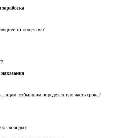
и заработка
оляцией от общества?
"?
 наказания
 к лицам, отбывшим определенную часть срока?
нию свободы?