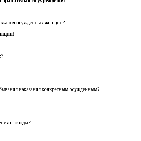
исправительного учреждения
держания осужденных женщин?
енщин)
е?
тбывания наказания конкретным осужденным?
ения свободы?