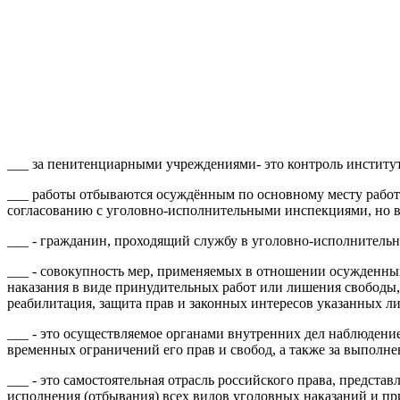
___ за пенитенциарными учреждениями- это контроль институ
___ работы отбываются осуждённым по основному месту работ
согласованию с уголовно-исполнительными инспекциями, но в
___ - гражданин, проходящий службу в уголовно-исполнительн
___ - совокупность мер, применяемых в отношении осужденны
наказания в виде принудительных работ или лишения свободы, 
реабилитация, защита прав и законных интересов указанных л
___ - это осуществляемое органами внутренних дел наблюдени
временных ограничений его прав и свобод, а также за выполн
___ - это самостоятельная отрасль российского права, предс
исполнения (отбывания) всех видов уголовных наказаний и п