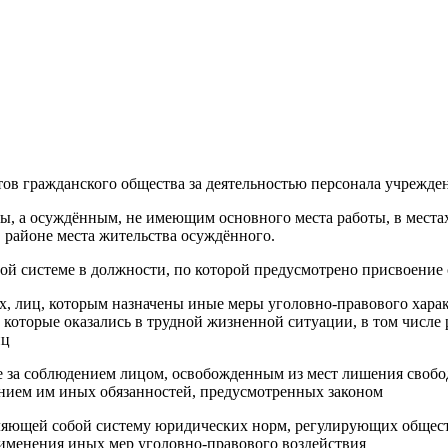
тов гражданского общества за деятельностью персонала учрежд
ы, а осуждённым, не имеющим основного места работы, в места
 районе места жительства осуждённого.
ой системе в должности, по которой предусмотрено присвоение 
х, лиц, которым назначены иные меры уголовно-правового хара
которые оказались в трудной жизненной ситуации, в том числе 
иц
е за соблюдением лицом, освобожденным из мест лишения свобод
ением им иных обязанностей, предусмотренных законом
тавляющей собой систему юридических норм, регулирующих обще
рименения иных мер уголовно-правового воздействия