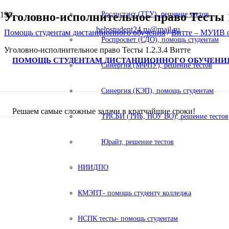
Уголовно-исполнительное право Тесты 1
Росдистант (ТГУ), решение тестов
helpstudent24.ru@mail.ru
Помощь студентам дистанционного обучения
/
Витте – МУИВ о
Роспросвет (СДО), помощь студентам
Уголовно-исполнительное право Тесты 1.2.3.4 Витте
ПОМОЩЬ СТУДЕНТАМ ДИСТАНЦИОННОГО ОБУЧЕНИ
Синергия (МФПУ), решение тестов
Синергия (КЭП), помощь студентам
Решаем самые сложные задачи в кратчайшие сроки!
ТИСБИ (ТИБ, НОУ ВО), решение тестов
Юрайт, решение тестов
НИИДПО
КМЭПТ- помощь студенту колледжа
НСПК тесты- помощь студентам