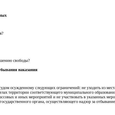
нных
я?
лишению свободы?
тбывания наказания
и судом осужденному следующих ограничений: не уходить из мес
делах территории соответствующего муниципального образовани
ассовых и иных мероприятий и не участвовать в указанных меро
о государственного органа, осуществляющего надзор за отбыван