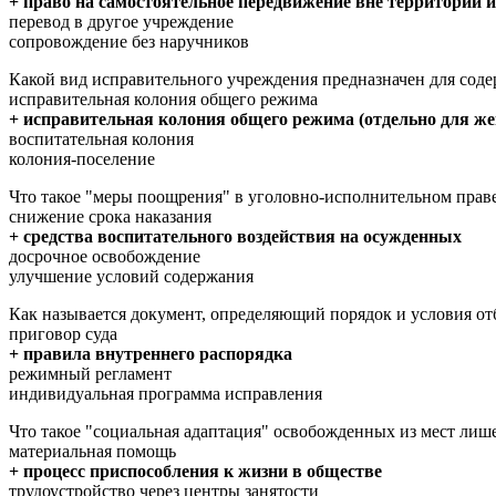
+ право на самостоятельное передвижение вне территории 
перевод в другое учреждение
сопровождение без наручников
Какой вид исправительного учреждения предназначен для со
исправительная колония общего режима
+ исправительная колония общего режима (отдельно для ж
воспитательная колония
колония-поселение
Что такое "меры поощрения" в уголовно-исполнительном прав
снижение срока наказания
+ средства воспитательного воздействия на осужденных
досрочное освобождение
улучшение условий содержания
Как называется документ, определяющий порядок и условия о
приговор суда
+ правила внутреннего распорядка
режимный регламент
индивидуальная программа исправления
Что такое "социальная адаптация" освобожденных из мест лиш
материальная помощь
+ процесс приспособления к жизни в обществе
трудоустройство через центры занятости