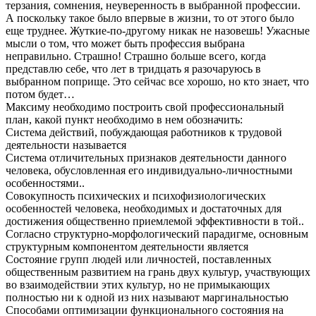
терзания, сомнения, неуверенность в выбранной профессии.
А поскольку такое было впервые в жизни, то от этого было
еще труднее. Жуткие-по-другому никак не назовешь! Ужасные
мысли о том, что может быть профессия выбрана
неправильно. Страшно! Страшно больше всего, когда
представлю себе, что лет в тридцать я разочаруюсь в
выбранном поприще. Это сейчас все хорошо, но кто знает, что
потом будет…
Максиму необходимо построить свой профессиональный
план, какой пункт необходимо в нем обозначить:
Система действий, побуждающая работников к трудовой
деятельности называется
Система отличительных признаков деятельности данного
человека, обусловленная его индивидуально-личностными
особенностями..
Совокупность психических и психофизиологических
особенностей человека, необходимых и достаточных для
достижения общественно приемлемой эффективности в той..
Согласно структурно-морфологический парадигме, основным
структурным компонентом деятельности является
Состояние групп людей или личностей, поставленных
общественным развитием на грань двух культур, участвующих
во взаимодействии этих культур, но не примыкающих
полностью ни к одной из них называют маргинальностью
Способами оптимизации функционального состояния на