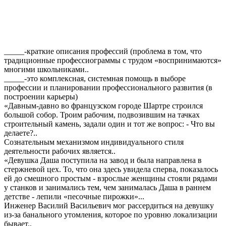
_____-краткие описания профессий (проблема в том, что
традиционные профессиограммы с трудом «воспринимаются»
многими школьниками..
_____-это комплексная, системная помощь в выборе
профессии и планировании профессионального развития (в
построении карьеры)
«Давным-давно во французском городе Шартре строился
большой собор. Троим рабочим, подвозившим на тачках
строительный камень, задали один и тот же вопрос: - Что вы
делаете?..
Сознательным механизмом индивидуального стиля
деятельности рабочих является..
«Девушка Даша поступила на завод и была направлена в
стержневой цех. То, что она здесь увидела сперва, показалось
ей до смешного простым - взрослые женщины стояли рядами
у станков и занимались тем, чем занималась Даша в раннем
детстве - лепили «песочные пирожки»...
Инженер Василий Васильевич мог рассердиться на девушку
из-за банального утомления, которое по уровню локализации
бывает..