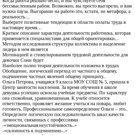
Когда работа реально бесит, и Вы чувствуете себя
бессмысленным рабом. Возможно, вы просто выгорели, и вам
нужна пауза. Выгорание на работе-это, кстати, не метафора, а
реальность…
Выберите позитивные тенденции в области оплаты труда в
настоящее время…
Краткое описание характера деятельности работника, которая
применяется специалистами для общей ориентировки…
Методом исследования структуры коллектива и выделение
лидера в нем является
Мотивацией и стимулированием трудовой деятельности для
девочки Сони будет
Наиболее полно теория деятельности изложена в трудах
Обобщение, логический переход от частного к общему,
подчинение частных явлений общему принципу..
Ольга Петрова, учащаяся 9 класса МОУ СОШ № 5, пришла в
Центр занятости населения. За время обучения в школе
девушка успешно освоила учебные предметы. По характеру
она спокойная, уравновешенная. К учебе относится
ответственно, проявляет желание учиться на повара, любит
готовить. Профессиональное самоопределение Ольги – это..
Определите логическую последовательность шкал качеств
личности, связанных с профессиями
-«эмоциональная неустойчивость..»
-«склонность к подчинению-..»