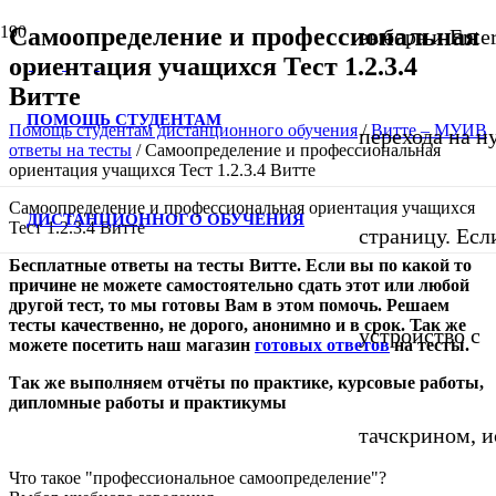
Самоопределение и профессиональная
выбора и Ente
ориентация учащихся Тест 1.2.3.4
Витте
ПОМОЩЬ СТУДЕНТАМ
Помощь студентам дистанционного обучения
/
Витте – МУИВ
перехода на 
ответы на тесты
/
Самоопределение и профессиональная
ориентация учащихся Тест 1.2.3.4 Витте
Самоопределение и профессиональная ориентация учащихся
ДИСТАНЦИОННОГО ОБУЧЕНИЯ
Тест 1.2.3.4 Витте
страницу. Если
Бесплатные ответы на тесты Витте. Если вы по какой то
причине не можете самостоятельно сдать этот или любой
другой тест, то мы готовы Вам в этом помочь. Решаем
тесты качественно, не дорого, анонимно и в срок. Так же
устройство с
можете посетить
наш
магазин
готовых ответов
на тесты
.
Так же выполняем отчёты по практике, курсовые работы,
дипломные работы и практикумы
тачскрином, и
Что такое "профессиональное самоопределение"?