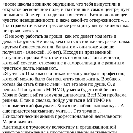
«после школы возникло ощущение, что тебя выпустили в
открытое бесконечное поле, и ты стоишь в самом центре, дует
порывистый ветер, а ты должна выстоять. Возникло ноющее
чувство незащищенности и даже какой-то отверженности»….
Посттравматические стрессовые реакции у выпускников школ
не проявляются в…
«Я не хочу работать за гроши, как это делает моя мать и
делала бабушка. Не знаю, кем стать в этой жизни: разве только
крутым бизнесменом или бандитом - они тоже хорошо
получают» (Алексей, 16 лет). Исходя из приведенной
ситуации, просим Вас ответить на вопрос. Тип личности,
который сочетает стремление к самореализации с развитым
чувством долга, называют..
«Я учусь в 11-м классе и никак не могу выбрать профессию,
которой можно было бы посвятить свою жизнь. Вообще я
хотела бы стать бизнес-леди - вот это мне по душе. О, я
решила! Поступлю в МГИМО, у меня будет свой бизнес.
Можно будет выйти замуж за дипломата. Все! Моя проблема
решена. Я так и сделаю, пойду учиться в МГИМО на
экономический факультет. Хотя я не люблю экономику… А
еще придется математику учить… Это трудно…
Психологический анализ профессиональной деятельности
Марии выявит..
Адаптация к трудовому коллективу и организационной
культуре учреждения в профессиональной деятельности