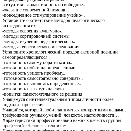
-ситуативная адаптивность и свободное..
-оказание современной помощи..
-повседневное стимулирование учебно-..
Установите соответствие методов педагогического
исследования их
-методы освоения культурно-..
-методы сортировочный системы
-методы изучения педагогического..
-методы теоретического исследования
Установите хронологический порядок активной позиции
самоопределяющегося..
-готовность самому обратиться за..
-готовность пойти на определенные..
-готовность увидеть проблему..
-готовность самостоятельно совершать..
-готовность выполнять определенные..
-готовность взглянуть на свою..
-попытки самостоятельного ее решения
Учащемуся с интеллектуальным типом личности более
подходит профессия
Учащийся, который любит заниматься конкретными вещами,
требующими ручных-умений, ловкости, настойчивости…
Характеристики профессионально важных качеств группы
профессий «Человек - техника»
Характеристики профессионально важных качеств группы