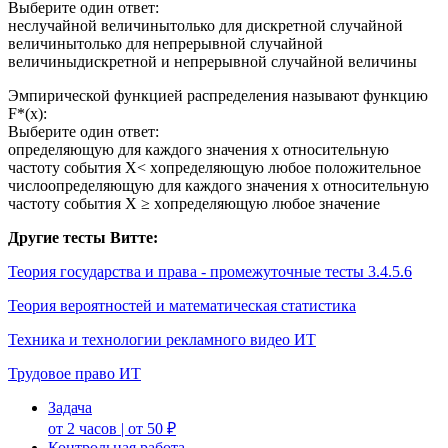
Выберите один ответ:
неслучайной величинытолько для дискретной случайной
величинытолько для непрерывной случайной
величиныдискретной и непрерывной случайной величины
Эмпирической функцией распределения называют функцию
F*(x):
Выберите один ответ:
определяющую для каждого значения x относительную
частоту события X< xопределяющую любое положительное
числоопределяющую для каждого значения x относительную
частоту события X ≥ xопределяющую любое значение
Другие тесты Витте:
Теория государства и права - промежуточные тесты 3.4.5.6
Теория вероятностей и математическая статистика
Техника и технологии рекламного видео ИТ
Трудовое право ИТ
Задача
от 2 часов | от 50 ₽
Контрольная работа