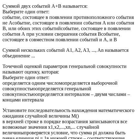
Суммой двух событий А+B называется:
Выберите один ответ:
событие, состоящее в появлении противоположного события
не Асобытие, состоящее в появлении события A или события
B, или обоих этих событийсобытие, состоящее в появлении
события А при условии свершения события Всобытие,
состоящее в совместном появлении событий и А, и В
Суммой нескольких событий A1, A2, A3, ..., An называется
объединение ...
Точечной оценкой параметров генеральной совокупности
называют оценку, которая:
Выберите один ответ:
определяется одним числомопределяется выборочной
совокупностьюопределяется генеральной
совокупностьюопределяется интервалом – двумя числами –
концами интервала
Установите последовательность нахождения математического
ожидания случайной величины M()
в верхней строке в порядке возрастания записываются все
возможные значения x1,x2,...,xn,... случайной
величиныпроверяется условие, что сумма pi должна быть
равна единице pi = 1в нижней строке – соответствующие