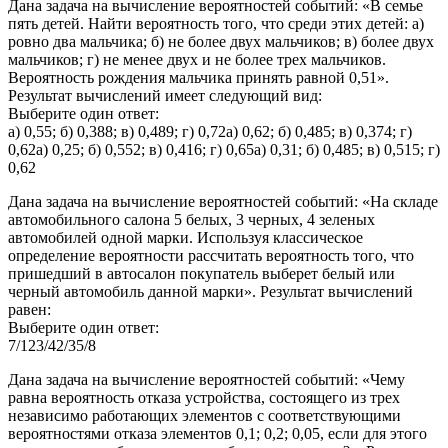
Дана задача на вычисление вероятностей событий: «В семье
пять детей. Найти вероятность того, что среди этих детей: а)
ровно два мальчика; б) не более двух мальчиков; в) более двух
мальчиков; г) не менее двух и не более трех мальчиков.
Вероятность рождения мальчика принять равной 0,51».
Результат вычислений имеет следующий вид:
Выберите один ответ:
а) 0,55; б) 0,388; в) 0,489; г) 0,72а) 0,62; б) 0,485; в) 0,374; г)
0,62а) 0,25; б) 0,552; в) 0,416; г) 0,65а) 0,31; б) 0,485; в) 0,515; г)
0,62
Дана задача на вычисление вероятностей событий: «На складе
автомобильного салона 5 белых, 3 черных, 4 зеленых
автомобилей одной марки. Используя классическое
определение вероятности рассчитать вероятность того, что
пришедший в автосалон покупатель выберет белый или
черный автомобиль данной марки». Результат вычислений
равен:
Выберите один ответ:
7/123/42/35/8
Дана задача на вычисление вероятностей событий: «Чему
равна вероятность отказа устройства, состоящего из трех
независимо работающих элементов с соответствующими
вероятностями отказа элементов 0,1; 0,2; 0,05, если для этого