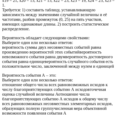
х19 = 21, х20 = 15, х21 = 15, х22 = 23, х23 = 19, х24 = 25, х25 =
1.
Требуется: 1) составить таблицу, устанавливающую
зависимость между значениями случайной величины и её
частотами, разбив промежуток (0, 25) на пять участков,
имеющих одинаковые длины. 2) построить статистическое
распределение.
Вероятность обладает следующими свойствами:
Выберите один или несколько ответов:
вероятность суммы двух несовместных событий равна
произведению вероятностей этих событийвероятность
невозможного события равна двумвероятность достоверного
события равна единицевероятность случайного события есть
положительное число, заключенной между нулем и единицей
Вероятность события А – это:
Выберите один или несколько ответов:
отношение общего числа всех равновозможных исходов к
числу благоприятствующих событию А исходовточечная
оценка случайной величины Аотношение числа
благоприятствующих событию А исходов к общему числу
всех равновозможных несовместных элементарных исходов,
образующих полную группучисленная мера объективной
возможности появления события А