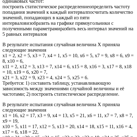
одинаковых частот:
построить статистическое распределениеопределить частоту
попадания значений к каждый интервалпосчитать количество
значений, попадающих в каждый из пяти
интерваловизобразить на графике прямоугольники с
полученными параметрамиразбить весь интервал значений на
5 равных интервалов
В результате испытания случайная величина Х приняла
следующие значения
х1 = 2, х2 = 5, х3 = 7, х4 = 1, х5 = 10, х6 = 5, х7 = 9, х8 = 6, х9 =
8, х10 = 6,
х11 = 2, х12 = 3, х13 = 7, х14 = 6, х15 = 8, х16 = 3, х17 = 8, х18
= 10, х19 = 6, х20 = 7,
х21 = 3, х22 = 9, х23 = 4, х24 = 5, х25 = 6.
Требуется: 1) составить таблицу, устанавливающую
зависимость между значениями случайной величины и её
частотами; 2) построить статистическое распределение.
В результате испытания случайная величина Х приняла
следующие значения
х1 = 16, х2 = 17, х3 = 9, х4 = 13, х5 = 21, х6 = 11, х7 = 7, х8 = 7,
х9 = 19,
х10 = 5, х11 = 17, х12 = 5, х13 = 20, х14 = 18, х15 = 11, х16 = 4,
х17 = 6, х18 = 22,