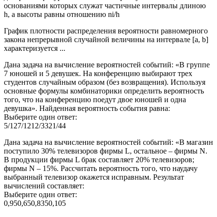
основаниями которых служат частичные интервалы длиною
h, а высоты равны отношению ni/h
График плотности распределения вероятности равномерного
закона непрерывной случайной величины на интервале [a, b]
характеризуется ...
Дана задача на вычисление вероятностей событий: «В группе
7 юношей и 5 девушек. На конференцию выбирают трех
студентов случайным образом (без возвращения). Используя
основные формулы комбинаторики определить вероятность
того, что на конференцию поедут двое юношей и одна
девушка». Найденная вероятность события равна:
Выберите один ответ:
5/127/1212/3321/44
Дана задача на вычисление вероятностей событий: «В магазин
поступило 30% телевизоров фирмы L, остальное – фирмы N.
В продукции фирмы L брак составляет 20% телевизоров;
фирмы N – 15%. Рассчитать вероятность того, что наудачу
выбранный телевизор окажется исправным. Результат
вычислений составляет:
Выберите один ответ:
0,950,650,8350,105