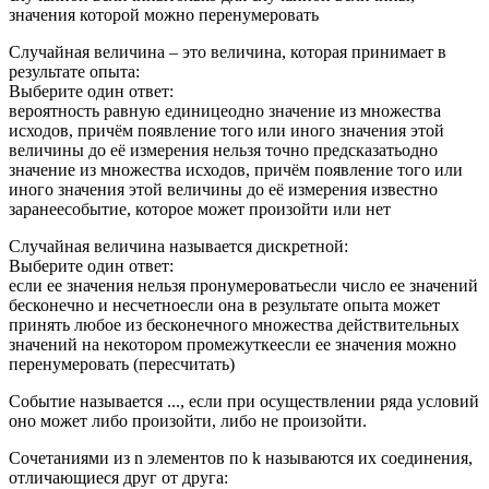
значения которой можно перенумеровать
Случайная величина – это величина, которая принимает в
результате опыта:
Выберите один ответ:
вероятность равную единицеодно значение из множества
исходов, причём появление того или иного значения этой
величины до её измерения нельзя точно предсказатьодно
значение из множества исходов, причём появление того или
иного значения этой величины до её измерения известно
заранеесобытие, которое может произойти или нет
Случайная величина называется дискретной:
Выберите один ответ:
если ее значения нельзя пронумероватьесли число ее значений
бесконечно и несчетноесли она в результате опыта может
принять любое из бесконечного множества действительных
значений на некотором промежуткеесли ее значения можно
перенумеровать (пересчитать)
Событие называется ..., если при осуществлении ряда условий
оно может либо произойти, либо не произойти.
Сочетаниями из n элементов по k называются их соединения,
отличающиеся друг от друга: