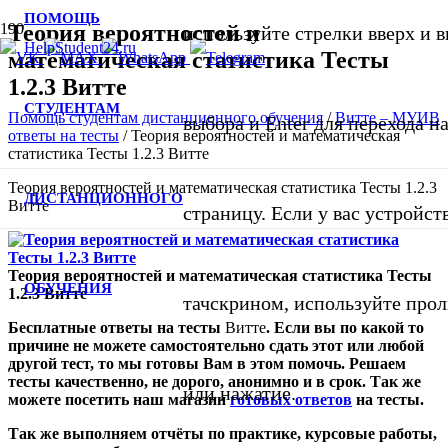
ПОМОЩЬ
Теория вероятностей и
используйте стрелки вверх и в
математическая статистика Тесты
1.2.3 Витте
СТУДЕНТАМ
Помощь студентам дистанционного обучения
/
Витте – МУИВ
выбора и Enter для перехода 
ответы на тесты
/
Теория вероятностей и математическая
статистика Тесты 1.2.3 Витте
Теория вероятностей и математическая статистика Тесты 1.2.3
ДИСТАНЦИОННОГО
Витте
страницу. Если у вас устройст
Теория вероятностей и математическая статистика Тесты
ОБУЧЕНИЯ
1.2.3 Витте
тачскрином, используйте про
Бесплатные ответы на тесты
Витте
. Если вы по какой то
причине не можете самостоятельно сдать этот или любой
другой тест, то мы готовы Вам в этом помочь. Решаем
тесты качественно, не дорого, анонимно и в срок. Так же
или нажатие.
можете посетить
наш
магазин
готовых ответов
на тесты
.
Так же выполняем отчёты по практике, курсовые работы,