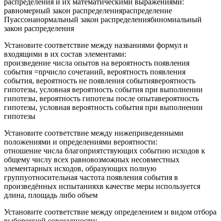
распределения и их математическими выражениями:
равномерный закон распределенияраспределение
Пуассонанормальный закон распределениябиномиальный
закон распределения
Установите соответствие между названиями формул и
входящими в их состав элементами:
произведение числа опытов на вероятность появления
события =npчисло сочетаний, вероятность появления
события, вероятность не появления событиявероятность
гипотезы, условная вероятность события при выполнении
гипотезы, вероятность гипотезы после опытавероятность
гипотезы, условная вероятность события при выполнении
гипотезы
Установите соответствие между нижеприведенными
положениями и определениями вероятности:
отношение числа благоприятствующих событию исходов к
общему числу всех равновозможных несовместных
элементарных исходов, образующих полную
группуотносительная частота появления события в
произведённых испытанияхв качестве меры используется
длина, площадь либо объем
Установите соответствие между определением и видом отбора
выборочной совокупности: