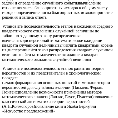
задачи и определение случайного событиявычисление
отношения числа благоприятных исходов к общему числу
исходовопределение числа благоприятных исходовпринятие
решения и запись ответа
Установите последовательность этапов нахождения среднего
квадратического отклонения случайной величины по
таблично заданному закону распределения:
вычислить дисперсиюнайти математическое ожидание
квадрата случайной величинывычислить квадратный корень
из дисперсиинайти закон распределения квадрата случайной
величинынайти математическое ожидание и квадрат
математического ожидания случайной величины
Установите последовательность этапов развития теории
вероятностей и их представителей в хронологическом
порядке:
начало формирования основных понятий и методов теории
вероятностей для случайных величин (Паскаль, Ферма,
Гюйгенс)появление возможности применения методов
математического анализа (Лаплас, Гаусс, Пуассон)появление
классической аксиоматики теории вероятностей
(А.Н.Колмогоров)появление книги Якоба Бернулли
«Искусство предположений»