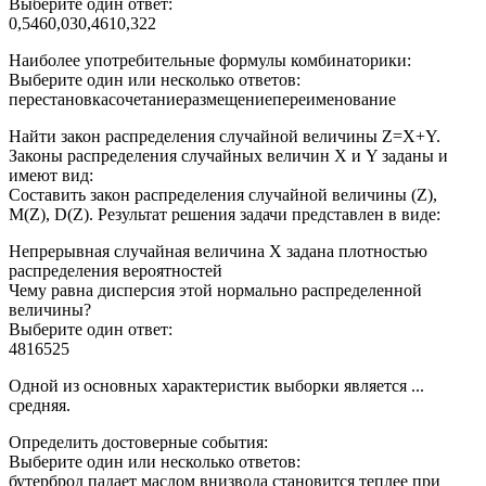
Выберите один ответ:
0,5460,030,4610,322
Наиболее употребительные формулы комбинаторики:
Выберите один или несколько ответов:
перестановкасочетаниеразмещениепереименование
Найти закон распределения случайной величины Z=X+Y.
Законы распределения случайных величин X и Y заданы и
имеют вид:
Составить закон распределения случайной величины (Z),
M(Z), D(Z). Результат решения задачи представлен в виде:
Непрерывная случайная величина X задана плотностью
распределения вероятностей
Чему равна дисперсия этой нормально распределенной
величины?
Выберите один ответ:
4816525
Одной из основных характеристик выборки является ...
средняя.
Определить достоверные события:
Выберите один или несколько ответов:
бутерброд падает маслом внизвода становится теплее при