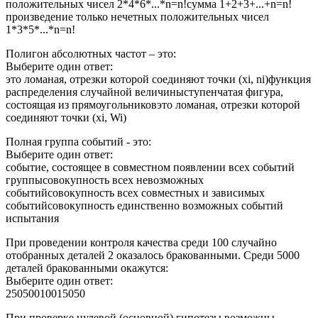
положительных чисел 2*4*6*...*n=n!сумма 1+2+3+...+n=n!
произведение только нечетных положительных чисел
1*3*5*...*n=n!
Полигон абсолютных частот – это:
Выберите один ответ:
это ломаная, отрезки которой соединяют точки (хi, ni)функция
распределения случайной величиныступенчатая фигура,
состоящая из прямоугольниковэто ломаная, отрезки которой
соединяют точки (хi, Wi)
Полная группа событий - это:
Выберите один ответ:
событие, состоящее в совместном появлении всех событий
группысовокупность всех невозможных
событийсовокупность всех совместных и зависимых
событийсовокупность единственно возможных событий
испытания
При проведении контроля качества среди 100 случайно
отобранных деталей 2 оказалось бракованными. Среди 5000
деталей бракованными окажутся:
Выберите один ответ:
25050010015050
При проверке нулевой (основной) гипотезы возможны