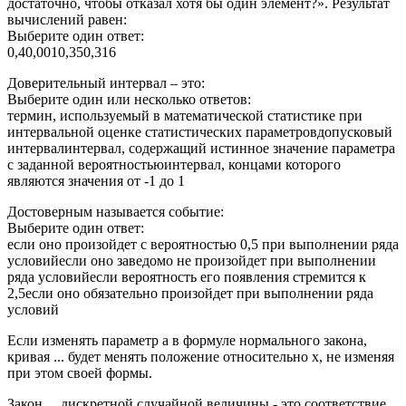
достаточно, чтобы отказал хотя бы один элемент?». Результат
вычислений равен:
Выберите один ответ:
0,40,0010,350,316
Доверительный интервал – это:
Выберите один или несколько ответов:
термин, используемый в математической статистике при
интервальной оценке статистических параметровдопусковый
интервалинтервал, содержащий истинное значение параметра
с заданной вероятностьюинтервал, концами которого
являются значения от -1 до 1
Достоверным называется событие:
Выберите один ответ:
если оно произойдет с вероятностью 0,5 при выполнении ряда
условийесли оно заведомо не произойдет при выполнении
ряда условийесли вероятность его появления стремится к
2,5если оно обязательно произойдет при выполнении ряда
условий
Если изменять параметр a в формуле нормального закона,
кривая ... будет менять положение относительно x, не изменяя
при этом своей формы.
Закон ... дискретной случайной величины - это соответствие