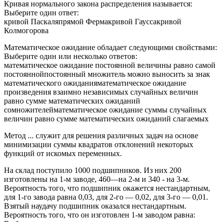
Кривая нормального закона распределения называется:
Выберите один ответ:
кривой Паскаляпрямой Фермакривой Гауссакривой
Колмогорова
Математическое ожидание обладает следующими свойствами:
Выберите один или несколько ответов:
математическое ожидание постоянной величины равно самой
постояннойпостоянный множитель можно выносить за знак
математического ожиданияматематическое ожидание
произведения взаимно независимых случайных величин
равно сумме математических ожиданий
сомножителейматематическое ожидание суммы случайных
величин равно сумме математических ожиданий слагаемых
Метод ... служит для решения различных задач на основе
минимизации суммы квадратов отклонений некоторых
функций от искомых переменных.
На склад поступило 1000 подшипников. Из них 200
изготовлены на 1-м заводе, 460—на 2-м и 340 - на 3-м.
Вероятность того, что подшипник окажется нестандартным,
для 1-го завода равна 0,03, для 2-го — 0,02, для 3-го — 0,01.
Взятый наудачу подшипник оказался нестандартным.
Вероятность того, что он изготовлен 1-м заводом равна: