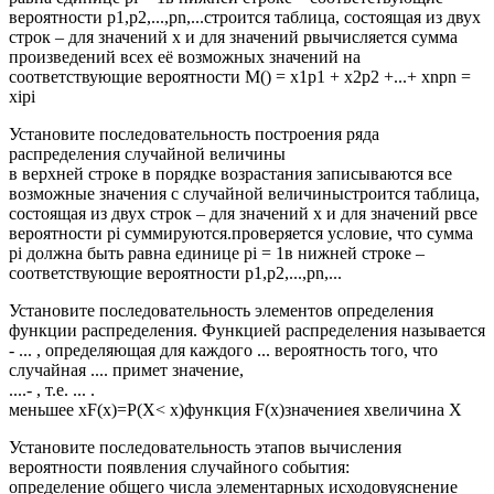
вероятности p1,p2,...,pn,...строится таблица, состоящая из двух
строк – для значений х и для значений рвычисляется сумма
произведений всех её возможных значений на
соответствующие вероятности M() = x1p1 + x2p2 +...+ xnpn =
xipi
Установите последовательность построения ряда
распределения случайной величины
в верхней строке в порядке возрастания записываются все
возможные значения с случайной величиныстроится таблица,
состоящая из двух строк – для значений х и для значений рвсе
вероятности pi суммируются.проверяется условие, что сумма
pi должна быть равна единице pi = 1в нижней строке –
соответствующие вероятности p1,p2,...,pn,...
Установите последовательность элементов определения
функции распределения. Функцией распределения называется
- ... , определяющая для каждого ... вероятность того, что
случайная .... примет значение,
....- , т.е. ... .
меньшее xF(x)=P(X< x)функция F(x)значениея xвеличина X
Установите последовательность этапов вычисления
вероятности появления случайного события:
определение общего числа элементарных исходовуяснение