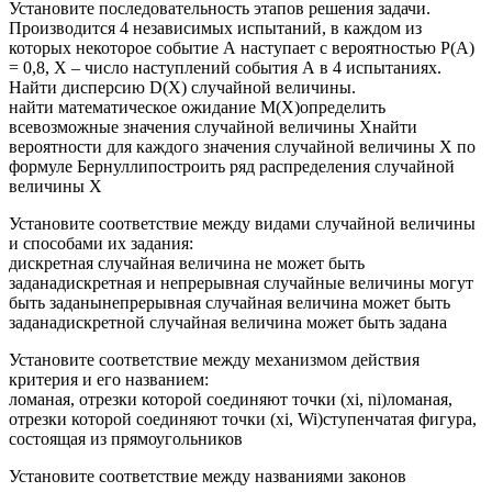
Установите последовательность этапов решения задачи.
Производится 4 независимых испытаний, в каждом из
которых некоторое событие А наступает с вероятностью Р(А)
= 0,8, Х – число наступлений события А в 4 испытаниях.
Найти дисперсию D(Х) случайной величины.
найти математическое ожидание M(X)определить
всевозможные значения случайной величины Xнайти
вероятности для каждого значения случайной величины X по
формуле Бернуллипостроить ряд распределения случайной
величины X
Установите соответствие между видами случайной величины
и способами их задания:
дискретная случайная величина не может быть
заданадискретная и непрерывная случайные величины могут
быть заданынепрерывная случайная величина может быть
заданадискретной случайная величина может быть задана
Установите соответствие между механизмом действия
критерия и его названием:
ломаная, отрезки которой соединяют точки (хi, ni)ломаная,
отрезки которой соединяют точки (хi, Wi)ступенчатая фигура,
состоящая из прямоугольников
Установите соответствие между названиями законов