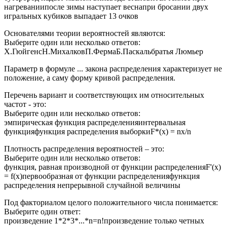
нагреваниипосле зимы наступает веснапри бросании двух
игральных кубиков выпадает 13 очков
Основателями теории вероятностей являются:
Выберите один или несколько ответов:
Х.ГюйгенсН.МихалковП.ФермаБ.Паскальбратья Люмьер
Параметр в формуле ... закона распределения характеризует не
положение, а саму форму кривой распределения.
Перечень вариант и соответствующих им относительных
частот - это:
Выберите один или несколько ответов:
эмпирическая функция распределенияинтервальная
функцияфункция распределения выборкиF*(x) = nx/n
Плотность распределения вероятностей – это:
Выберите один или несколько ответов:
функция, равная производной от функции распределенияF'(x)
= f(x)первообразная от функции распределенияфункция
распределения непрерывной случайной величины
Под факториалом целого положительного числа понимается:
Выберите один ответ:
произведение 1*2*3*...*n=n!произведение только четных