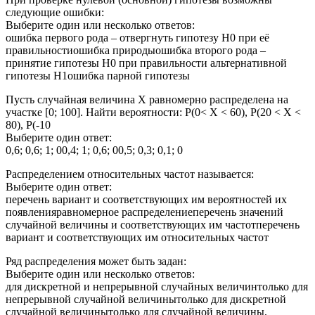
следующие ошибки:
Выберите один или несколько ответов:
ошибка первого рода – отвергнуть гипотезу H0 при её
правильностиошибка природыошибка второго рода –
принятие гипотезы H0 при правильности альтернативной
гипотезы H1ошибка парной гипотезы
Пусть случайная величина Х равномерно распределена на
участке [0; 100]. Найти вероятности: P(0< X < 60), P(20 < X <
80), P(-10
Выберите один ответ:
0,6; 0,6; 1; 00,4; 1; 0,6; 00,5; 0,3; 0,1; 0
Распределением относительных частот называется:
Выберите один ответ:
перечень вариант и соответствующих им вероятностей их
появленияравномерное распределениеперечень значений
случайной величины и соответствующих им частотперечень
вариант и соответствующих им относительных частот
Ряд распределения может быть задан:
Выберите один или несколько ответов:
для дискретной и непрерывной случайных величинтолько для
непрерывной случайной величинытолько для дискретной
случайной величинытолько для случайной величины,