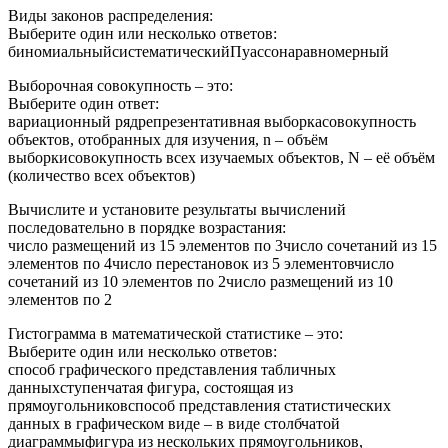
Виды законов распределения:
Выберите один или несколько ответов:
биномиальныйсистематическийПуассонаравномерный
Выборочная совокупность – это:
Выберите один ответ:
вариационный рядрепрезентативная выборкасовокупность
объектов, отобранных для изучения, n – объём
выборкисовокупность всех изучаемых объектов, N – её объём
(количество всех объектов)
Вычислите и установите результаты вычислений
последовательно в порядке возрастания:
число размещений из 15 элементов по 3число сочетаний из 15
элементов по 4число перестановок из 5 элементовчисло
сочетаний из 10 элементов по 2число размещений из 10
элементов по 2
Гистограмма в математической статистике – это:
Выберите один или несколько ответов:
способ графического представления табличных
данныхступенчатая фигура, состоящая из
прямоугольниковспособ представления статистических
данных в графическом виде – в виде столбчатой
диаграммыфигура из нескольких прямоугольников,