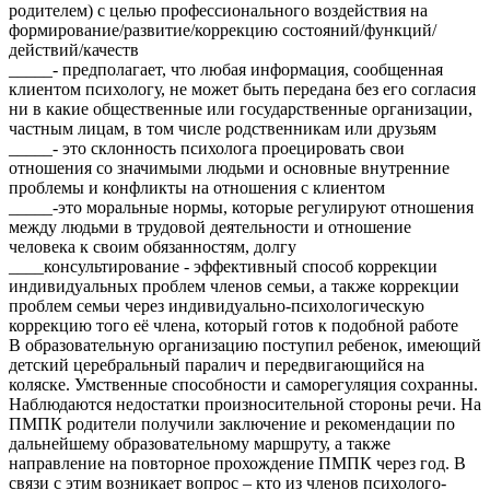
родителем) с целью профессионального воздействия на
формирование/развитие/коррекцию состояний/функций/
действий/качеств
_____- предполагает, что любая информация, сообщенная
клиентом психологу, не может быть передана без его согласия
ни в какие общественные или государственные организации,
частным лицам, в том числе родственникам или друзьям
_____- это склонность психолога проецировать свои
отношения со значимыми людьми и основные внутренние
проблемы и конфликты на отношения с клиентом
_____-это моральные нормы, которые регулируют отношения
между людьми в трудовой деятельности и отношение
человека к своим обязанностям, долгу
____консультирование - эффективный способ коррекции
индивидуальных проблем членов семьи, а также коррекции
проблем семьи через индивидуально-психологическую
коррекцию того её члена, который готов к подобной работе
В образовательную организацию поступил ребенок, имеющий
детский церебральный паралич и передвигающийся на
коляске. Умственные способности и саморегуляция сохранны.
Наблюдаются недостатки произносительной стороны речи. На
ПМПК родители получили заключение и рекомендации по
дальнейшему образовательному маршруту, а также
направление на повторное прохождение ПМПК через год. В
связи с этим возникает вопрос – кто из членов психолого-