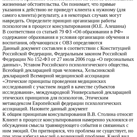
жизненные обстоятельства. Он понимает, что прямые
указания к действию не приведут клиента к нужному (для
самого клиента) результату, а в некоторых случаях могут
навредить. Определите принцип организации работы
психологом в процессе консультирования (Ю.Е. Алешина)
В соответствии со статьей 79 ФЗ «Об образовании в РФ»
содержание образования и условия организации обучения и
воспитания, обучающихся с ОВЗ определяются
Данный документ составлен в соответствии с Конституцией
Российской Федерации, Федеральным законом Российской
Федерации No 152-ФЗ от 27 июля 2006 года «О персональных
данных», Уставом Российского психологического общества,
Всеобщей декларацией прав человека, Хельсинкской
декларацией Всемирной медицинской ассоциации
«Этические принципы проведения медицинских
исследований с участием людей в качестве субъектов
исследования», международной Универсальной декларацией
этических принципов для психологов, Этическим
метакодексом Европейской федерации психологических
ассоциаций. Назовите данный документ
К общим принципам консультирования В.В. Столина относят
Клиент в процессе консультирования намеренно уклонялся от
обсуждения смысла травмирующего события и связанных с
ним эмоций. Он притворялся, что проблема не существует, но
при этом избегал мыслей о возникшей проблеме. Какой вид