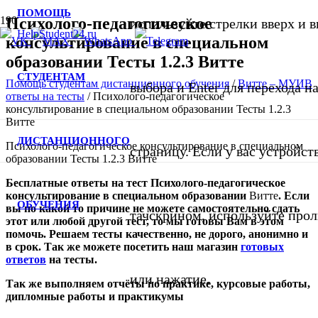
ПОМОЩЬ
Психолого-педагогическое
используйте стрелки вверх и в
консультирование в специальном
образовании Тесты 1.2.3 Витте
СТУДЕНТАМ
Помощь студентам дистанционного обучения
/
Витте – МУИВ
выбора и Enter для перехода 
ответы на тесты
/
Психолого-педагогическое
консультирование в специальном образовании Тесты 1.2.3
Витте
ДИСТАНЦИОННОГО
Психолого-педагогическое консультирование в специальном
страницу. Если у вас устройст
образовании Тесты 1.2.3 Витте
Бесплатные ответы на тест Психолого-педагогическое
консультирование в специальном образовании
Витте
. Если
ОБУЧЕНИЯ
вы по какой то причине не можете самостоятельно сдать
тачскрином, используйте про
этот или любой другой тест, то мы готовы Вам в этом
помочь. Решаем тесты качественно, не дорого, анонимно и
в срок. Так же можете посетить
наш
магазин
готовых
ответов
на тесты
.
или нажатие.
Так же выполняем отчёты по практике, курсовые работы,
дипломные работы и практикумы