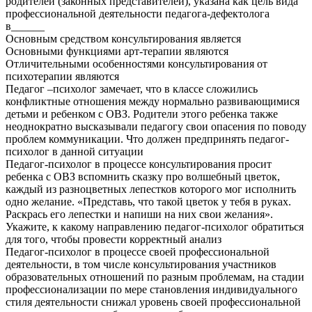
родителей (законных представителей), указана как цель вида
профессиональной деятельности педагога-дефектолога
в______
Основным средством консультирования является
Основными функциями арт-терапии являются
Отличительными особенностями консультирования от
психотерапии являются
Педагог –психолог замечает, что в классе сложились
конфликтные отношения между нормально развивающимися
детьми и ребенком с ОВЗ. Родители этого ребенка также
неоднократно высказывали педагогу свои опасения по поводу
проблем коммуникации. Что должен предпринять педагог-
психолог в данной ситуации
Педагог-психолог в процессе консультирования просит
ребенка с ОВЗ вспомнить сказку про волшебный цветок,
каждый из разноцветных лепестков которого мог исполнить
одно желание. «Представь, что такой цветок у тебя в руках.
Раскрась его лепестки и напиши на них свои желания».
Укажите, к какому направлению педагог-психолог обратиться
для того, чтобы провести корректный анализ
Педагог-психолог в процессе своей профессиональной
деятельности, в том числе консультирования участников
образовательных отношений по разным проблемам, на стадии
профессионализации по мере становления индивидуального
стиля деятельности снижал уровень своей профессиональной