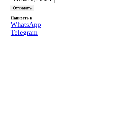
Написать в
WhatsApp
Telegram
Close
this
module
НАША КОМПАНИЯ РАБОТАЕТ НА
РЕЗУЛЬТАТ, СВЯЖИТЕСЬ С НАМИ И
УБЕДИТЕСЬ САМИ
Для более оперативной связи