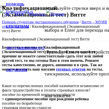
ПОМОЩЬ
Квалификационный
используйте стрелки вверх и в
(Экзаменационный тест) Витте
Помощь студентам дистанционного обучения
/
Витте – МУИВ
СТУДЕНТАМ
ответы на тесты
/
Квалификационный (Экзаменационный
выбора и Enter для перехода 
тест) Витте
Квалификационный (Экзаменационный тест) Витте
Бесплатные ответы на Квалификационный
ДИСТАНЦИОННОГО
страницу. Если у вас устройст
(Экзаменационный тест) Витте
. Если вы по какой то
причине не можете самостоятельно сдать этот или любой
другой тест, то мы готовы Вам в этом помочь. Решаем
тесты качественно, не дорого, анонимно и в срок. Так же
можете посетить
наш
магазин
готовых ответов
на тесты
.
ОБУЧЕНИЯ
тачскрином, используйте про
Какое из перечисленных пособий назначается независимо от
факта трудоустройства и уплаты страховых взносов?
пособие по временной нетрудоспособности
или нажатие.
+ единовременное пособие при рождении ребенка
пособие по безработице
страховая пенсия по старости