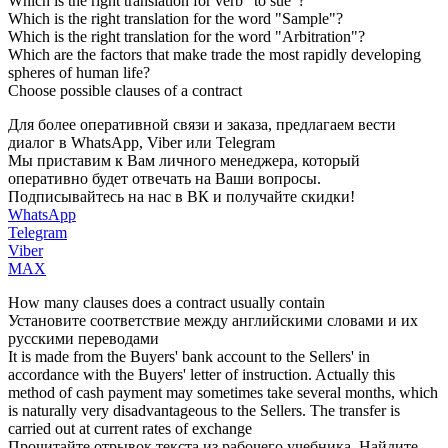
Which is the right translation for verb "to sue"?
Which is the right translation for the word "Sample"?
Which is the right translation for the word "Arbitration"?
Which are the factors that make trade the most rapidly developing
spheres of human life?
Choose possible clauses of a contract
Для более оперативной связи и заказа, предлагаем вести
диалог в WhatsApp, Viber или Telegram
Мы приставим к Вам личного менеджера, который
оперативно будет отвечать на Ваши вопросы.
Подписывайтесь на нас в ВК и получайте скидки!
WhatsApp
Telegram
Viber
MAX
How many clauses does a contract usually contain
Установите соответствие между английскими словами и их
русскими переводами
It is made from the Buyers' bank account to the Sellers' in
accordance with the Buyers' letter of instruction. Actually this
method of cash payment may sometimes take several months, which
is naturally very disadvantageous to the Sellers. The transfer is
carried out at current rates of exchange
Прочитайте отрывок текста из рабочего учебника. Найдите