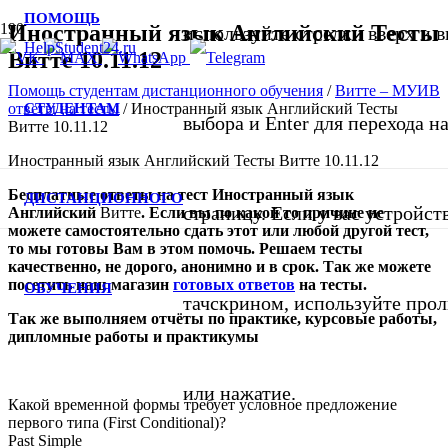
ПОМОЩЬ
Иностранный язык Английский Тесты
используйте стрелки вверх и в
Витте 10.11.12
Помощь студентам дистанционного обучения
/
Витте – МУИВ
СТУДЕНТАМ
ответы на тесты
/
Иностранный язык Английский Тесты
выбора и Enter для перехода 
Витте 10.11.12
Иностранный язык Английский Тесты Витте 10.11.12
Бесплатные ответы на тест Иностранный язык
ДИСТАНЦИОННОГО
страницу. Если у вас устройст
Английский
Витте
. Если вы по какой то причине не
можете самостоятельно сдать этот или любой другой тест,
то мы готовы Вам в этом помочь. Решаем тесты
качественно, не дорого, анонимно и в срок. Так же можете
посетить
наш
магазин
готовых ответов
на тесты
.
ОБУЧЕНИЯ
тачскрином, используйте про
Так же выполняем отчёты по практике, курсовые работы,
дипломные работы и практикумы
или нажатие.
Какой временной формы требует условное предложение
первого типа (First Conditional)?
Past Simple