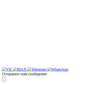
УБЕДИТЕСЬ САМИ
Для более оперативной связи
предлагаем вести общение по
WhatsApp
или
Telegram
Спасибо, я знаю!
Отправьте нам сообщение