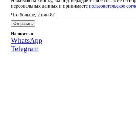
Нажимая на кнопку, вы подтверждаете свое согласие на об
персональных данных и принимаете
пользовательское сог
Что больше, 2 или 8?
Написать в
WhatsApp
Telegram
Close
this
module
НАША КОМПАНИЯ РАБОТАЕТ НА
РЕЗУЛЬТАТ, СВЯЖИТЕСЬ С НАМИ И
УБЕДИТЕСЬ САМИ