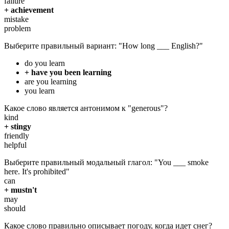
failure
+ achievement
mistake
problem
Выберите правильный вариант: "How long ___ English?"
do you learn
+ have you been learning
are you learning
you learn
Какое слово является антонимом к "generous"?
kind
+ stingy
friendly
helpful
Выберите правильный модальный глагол: "You ___ smoke
here. It's prohibited"
can
+ mustn't
may
should
Какое слово правильно описывает погоду, когда идет снег?