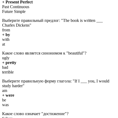
+ Present Perfect
Past Continuous
Future Simple
Выберите правильный предлог: "The book is written ___
Charles Dickens"
from
+ by
with
at
Какое слово является синонимом к "beautiful"?
ugly
+ pretty
bad
terrible
Выберите правильную форму глагола: "If I ___ you, I would
study harder"
am
+ were
be
was
Какое слово означает "достижение"?