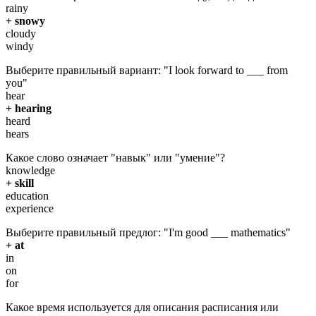
rainy
+ snowy
cloudy
windy
Выберите правильный вариант: "I look forward to ___ from
you"
hear
+ hearing
heard
hears
Какое слово означает "навык" или "умение"?
knowledge
+ skill
education
experience
Выберите правильный предлог: "I'm good ___ mathematics"
+ at
in
on
for
Какое время используется для описания расписания или