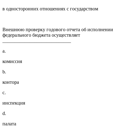
в односторонних отношениях с государством
Внешнюю проверку годового отчета об исполнении
федерального бюджета осуществляет
____________________________
a.
комиссия
b.
контора
c.
инспекция
d.
палата