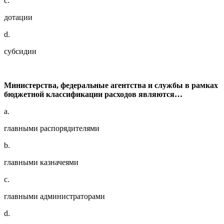
c.
дотации
d.
субсидии
Министерства, федеральные агентства и службы в рамках
бюджетной классификации расходов являются…
a.
главными распорядителями
b.
главными казначеями
c.
главными администраторами
d.