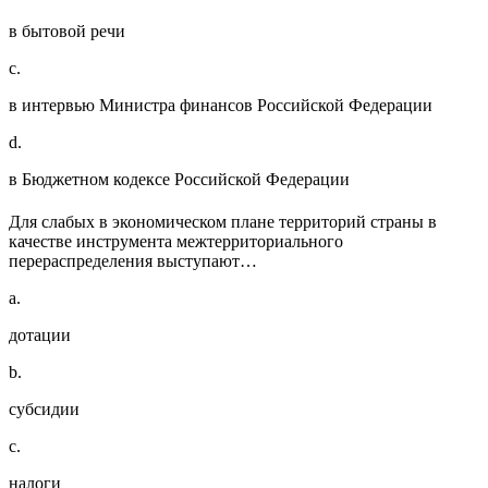
в бытовой речи
c.
в интервью Министра финансов Российской Федерации
d.
в Бюджетном кодексе Российской Федерации
Для слабых в экономическом плане территорий страны в
качестве инструмента межтерриториального
перераспределения выступают…
a.
дотации
b.
субсидии
c.
налоги