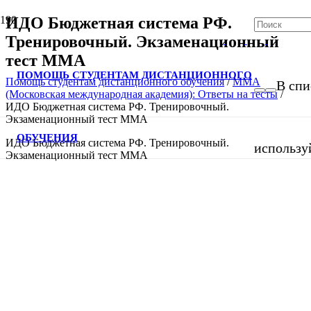
ИДО Бюджетная система РФ.
Тренировочный. Экзаменационный
тест ММА
ПОМОЩЬ СТУДЕНТАМ ДИСТАНЦИОННОГО
Помощь студентам дистанционного обучения
/
ММА
В спи
(Московская международная академия): Ответы на тесты
/
ИДО Бюджетная система РФ. Тренировочный.
Экзаменационный тест ММА
ОБУЧЕНИЯ
ИДО Бюджетная система РФ. Тренировочный.
использу
Экзаменационный тест ММА