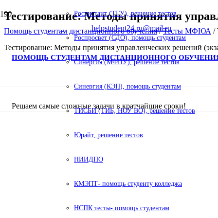
Тестирование: Методы принятия управ
Росдистант (ТГУ), решение тестов
helpstudent24.ru@mail.ru
Помощь студентам дистанционного обучения
/
Тесты МФЮА
/
Роспросвет (СДО), помощь студентам
Тестирование: Методы принятия управленческих решений (эк
ПОМОЩЬ СТУДЕНТАМ ДИСТАНЦИОННОГО ОБУЧЕНИ
Синергия (МФПУ), решение тестов
Синергия (КЭП), помощь студентам
Решаем самые сложные задачи в кратчайшие сроки!
ТИСБИ (ТИБ, НОУ ВО), решение тестов
Юрайт, решение тестов
НИИДПО
КМЭПТ- помощь студенту колледжа
НСПК тесты- помощь студентам