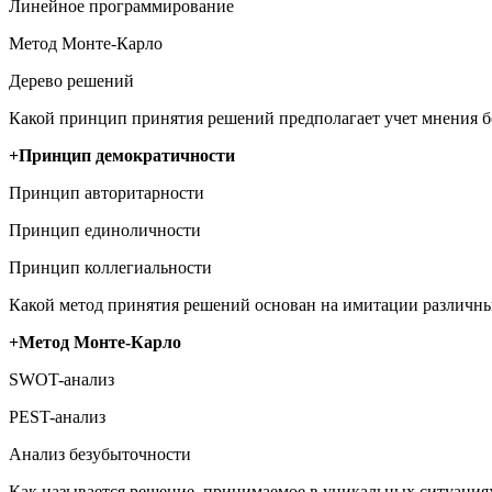
Линейное программирование
Метод Монте-Карло
Дерево решений
Какой принцип принятия решений предполагает учет мнения 
+Принцип демократичности
Принцип авторитарности
Принцип единоличности
Принцип коллегиальности
Какой метод принятия решений основан на имитации различн
+Метод Монте-Карло
SWOT-анализ
PEST-анализ
Анализ безубыточности
Как называется решение, принимаемое в уникальных ситуация