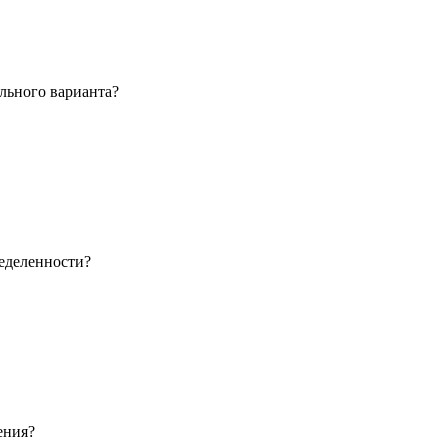
льного варианта?
еделенности?
ения?