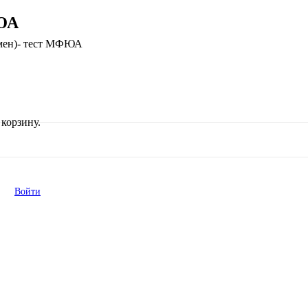
ФЮА
амен)- тест МФЮА
корзину.
Войти