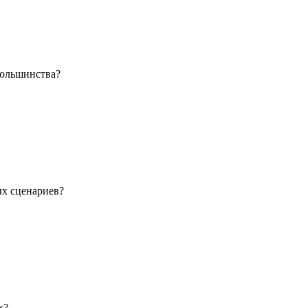
большинства?
ых сценариев?
х?