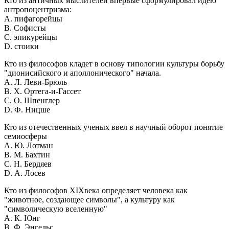
Кто из античных мыслителей впервые сформулировал идею
антропоцентризма:
A. пифагорейцы
B. Софисты
C. эпикурейцы
D. стоики
Кто из философов кладет в основу типологии культуры борьбу
"дионисийского и аполлонического" начала.
A. Л. Леви-Брюль
B. Х. Ортега-и-Гассет
C. О. Шпенглер
D. Ф. Ницше
Кто из отечественных ученых ввел в научный оборот понятие
семиосферы
A. Ю. Лотман
B. М. Бахтин
C. Н. Бердяев
D. А. Лосев
Кто из философов XIXвека определяет человека как
"животное, создающее символы", а культуру как
"символическую вселенную"
A. К. Юнг
B. Ф. Энгельс