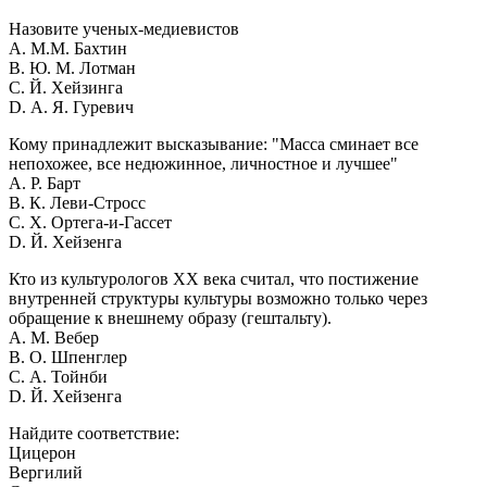
Назовите ученых-медиевистов
A. М.М. Бахтин
B. Ю. М. Лотман
C. Й. Хейзинга
D. А. Я. Гуревич
Кому принадлежит высказывание: "Масса сминает все
непохожее, все недюжинное, личностное и лучшее"
A. Р. Барт
B. К. Леви-Стросс
C. Х. Ортега-и-Гассет
D. Й. Хейзенга
Кто из культурологов XX века считал, что постижение
внутренней структуры культуры возможно только через
обращение к внешнему образу (гештальту).
A. М. Вебер
B. О. Шпенглер
C. А. Тойнби
D. Й. Хейзенга
Найдите соответствие:
Цицерон
Вергилий