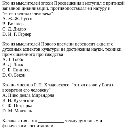
Кто из мыслителей эпохи Просвещения выступил с критикой
западной цивилизации, противопоставляя ей натуру и
"естественного человека"
A. Ж.-Ж. Руссо
B. Вольтер
C. Д. Дидро
D. И. Г. Гердер
Кто из мыслителей Нового времени переносит акцент с
духовных аспектов культуры на достижения науки, техники,
промышленного производства
A. Т. Гоббс
B. Д. Локк
C. Б. Спиноза
D. Ф. Бэкон
Кто по мнению Р. П. Хладовского, "отнял слово у Бога и
возвратил его человеку"
A. Пико делла Мирандола
B. Н. Кузанский
C. Ф. Петрарка
D. М. Монтень
Калокагатия - это ___________ между духовным и
физическим воспитанием.