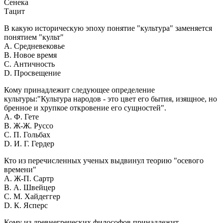
Сенека
Тацит
В какую историческую эпоху понятие "культура" заменяется
понятием "культ"
A. Средневековье
B. Новое время
C. Античность
D. Просвещение
Кому принадлежит следующее определение
культуры:"Культура народов - это цвет его бытия, изящное, но
бренное и хрупкое откровение его сущностей".
A. Ф. Гете
B. Ж-Ж. Руссо
C. П. Гольбах
D. И. Г. Гердер
Кто из перечисленных ученых выдвинул теорию "осевого
времени"
A. Ж-П. Сартр
B. А. Швейцер
C. М. Хайдеггер
D. К. Ясперс
Кому из древнегреческих философов принадлежит