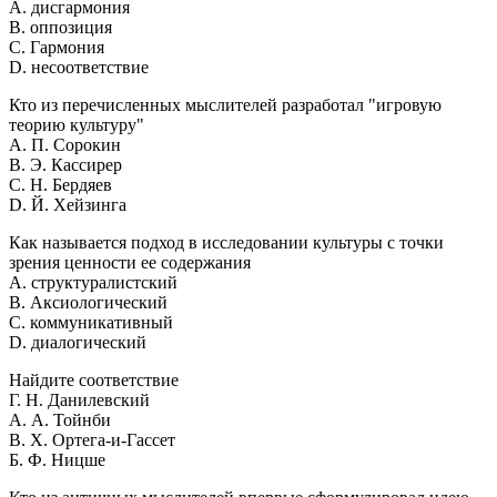
A. дисгармония
B. оппозиция
C. Гармония
D. несоответствие
Кто из перечисленных мыслителей разработал "игровую
теорию культуру"
A. П. Сорокин
B. Э. Кассирер
C. Н. Бердяев
D. Й. Хейзинга
Как называется подход в исследовании культуры с точки
зрения ценности ее содержания
A. структуралистский
B. Аксиологический
C. коммуникативный
D. диалогический
Найдите соответствие
Г. Н. Данилевский
А. А. Тойнби
В. Х. Ортега-и-Гассет
Б. Ф. Ницше