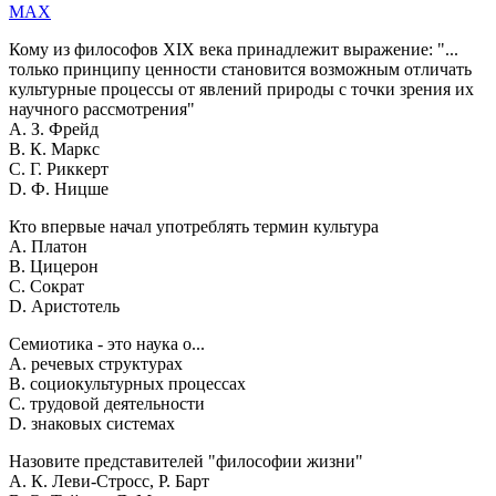
MAX
Кому из философов XIX века принадлежит выражение: "...
только принципу ценности становится возможным отличать
культурные процессы от явлений природы с точки зрения их
научного рассмотрения"
A. З. Фрейд
B. К. Маркс
C. Г. Риккерт
D. Ф. Ницше
Кто впервые начал употреблять термин культура
A. Платон
B. Цицерон
C. Сократ
D. Аристотель
Семиотика - это наука о...
A. речевых структурах
B. социокультурных процессах
C. трудовой деятельности
D. знаковых системах
Назовите представителей "философии жизни"
A. К. Леви-Стросс, Р. Барт