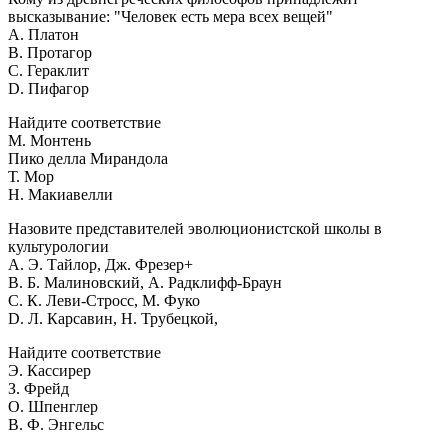
высказывание: "Человек есть мера всех вещей"
A. Платон
B. Протагор
C. Гераклит
D. Пифагор
Найдите соответствие
М. Монтень
Пико делла Мирандола
Т. Мор
Н. Макиавелли
Назовите представителей эволюционистской школы в
культурологии
A. Э. Тайлор, Дж. Фрезер+
B. Б. Малиновский, А. Радклифф-Браун
C. К. Леви-Стросс, М. Фуко
D. Л. Карсавин, Н. Трубецкой,
Найдите соответствие
Э. Кассирер
З. Фрейд
О. Шпенглер
В. Ф. Энгельс