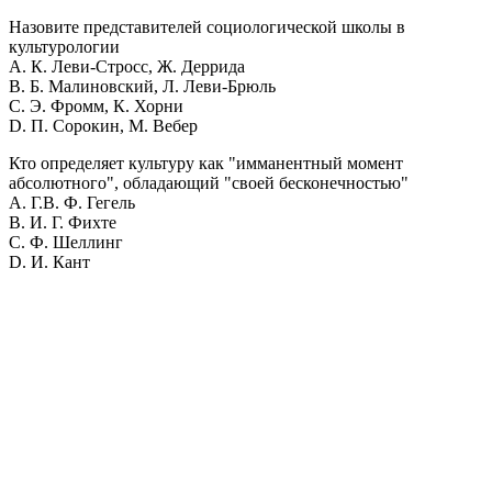
Назовите представителей социологической школы в
культурологии
A. К. Леви-Стросс, Ж. Деррида
B. Б. Малиновский, Л. Леви-Брюль
C. Э. Фромм, К. Хорни
D. П. Сорокин, М. Вебер
Кто определяет культуру как "имманентный момент
абсолютного", обладающий "своей бесконечностью"
A. Г.В. Ф. Гегель
B. И. Г. Фихте
C. Ф. Шеллинг
D. И. Кант