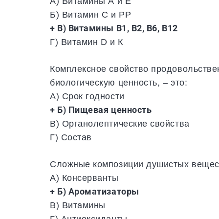
А) Витамины А и Е
Б) Витамин С и РР
+ В) Витамины В1, В2, В6, В12
Г) Витамин D и К
Комплексное свойство продовольстве
биологическую ценность, – это:
А) Срок годности
+ Б) Пищевая ценность
В) Органолептические свойства
Г) Состав
Сложные композиции душистых вещест
А) Консерванты
+ Б) Ароматизаторы
В) Витамины
Г) Антиоксиданты