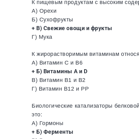
К пищевым продуктам с высоким соде
А) Орехи
Б) Сухофрукты
+ В) Свежие овощи и фрукты
Г) Мука
К жирорастворимым витаминам относя
А) Витамин С и В6
+ Б) Витамины А и D
В) Витамин В1 и В2
Г) Витамин В12 и РР
Биологические катализаторы белково
это:
А) Гормоны
+ Б) Ферменты