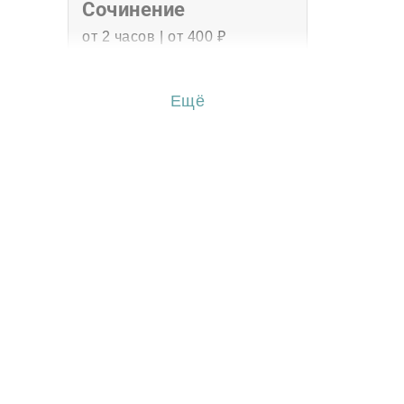
Сочинение
от 2 часов | от 400 ₽
Эссе
Ещё
от 3 часов | от 500 ₽
Перевод
от 2 часов | от 300 ₽
Диссертация
от 15 дней | от 15000 ₽
Бизнес-план
от 3 часов | от 500 ₽
Презентация