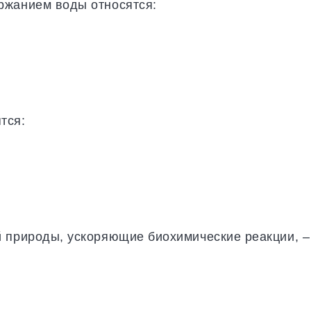
ржанием воды относятся:
тся:
й природы, ускоряющие биохимические реакции, –