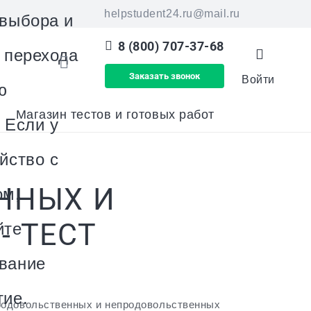
helpstudent24.ru@mail.ru
 выбора и
8 (800) 707-37-68
я перехода
Заказать звонок
Войти
ю
Магазин тестов и готовых работ
 Если у
йство с
ННЫХ И
ом,
 ТЕСТ
йте
вание
тие.
родовольственных и непродовольственных