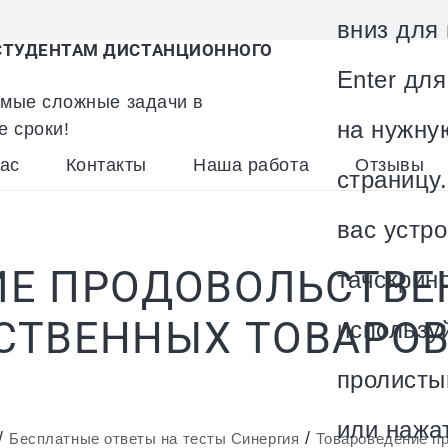
вниз для
ТУДЕНТАМ ДИСТАНЦИОННОГО
Enter дл
мые сложные задачи в
на нужну
е сроки!
ас
Контакты
Наша работа
Отзывы
страницу.
вас устро
ИЕ ПРОДОВОЛЬСТВЕ
тачскрин
ТВЕННЫХ ТОВАРОВ-
использу
пролисты
или нажа
/
/
Бесплатные ответы на тесты Синергия
Товароведение п