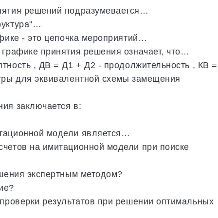
инятия решений подразумевается…
руктура"…
афике - это цепочка мероприятий…
 графике принятия решения означает, что…
ность , ДВ = Д1 + Д2 - продолжительность , КВ =
етры для эквивалентной схемы замещения
ия заключается в:
итационной модели является…
счетов на имитационной модели при поиске
ешения экспертным методом?
ие?
 проверки результатов при решении оптимальных