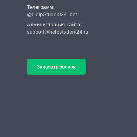
Телеграмм:
ВАК
@HelpStudent24_bot
от 2 часов | от 500 ₽
Администрация сайта:
support@helpstudent24.ru
Scopus
от 2 часов | от 500 ₽
РИНЦ
Заказать звонок
от 2 часов | от 500 ₽
Шпаргалка
от 1 часа | от 300 ₽
Дистанционная
задача
от 1 часа | от 300 ₽