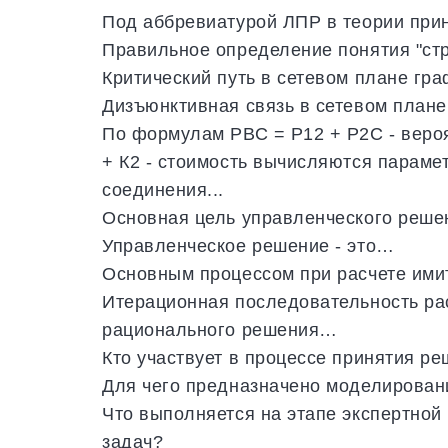
Под аббревиатурой ЛПР в теории пр
Правильное определение понятия "ст
Критический путь в сетевом плане гр
Дизъюнктивная связь в сетевом плане
По формулам РВС = Р12 + Р2С - вероят
+ К2 - стоимость вычисляются парам
соединения...
Основная цель управленческого решен
Управленческое решение - это…
Основным процессом при расчете им
Итерационная последовательность ра
рационального решения…
Кто участвует в процессе принятия р
Для чего предназначено моделирован
Что выполняется на этапе экспертной
задач?