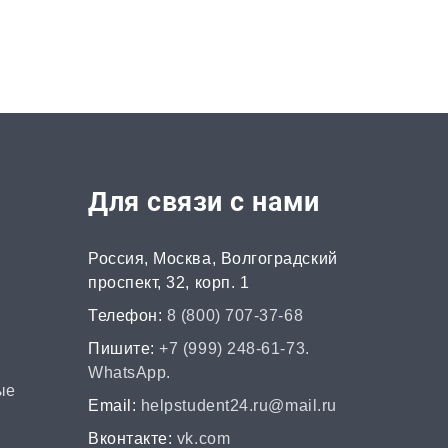
от 2 часов | от 400 ₽
НИР
от 2 часов | от 5000 ₽
Докторская
диссертация
Для связи с нами
от 45 дней | от 100000 ₽
Магистерская
Россия, Москва, Волгоградский
проспект, 32, корп. 1
диссертация
Телефон:
8 (800) 707-37-68
от 15 дней | от 15000 ₽
Пишите:
+7 (999) 248-61-73.
Кандидатская
WhatsApp.
ые
диссертация
Email:
helpstudent24.ru@mail.ru
от 30 дней | от 50000 ₽
Вконтакте:
vk.com