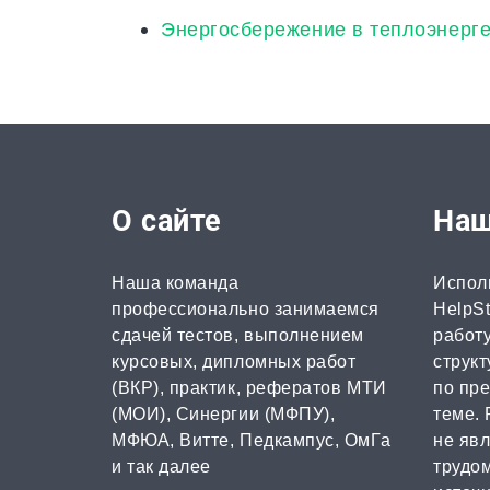
Энергосбережение в теплоэнерге
О сайте
Наш
Наша команда
Испол
профессионально занимаемся
HelpSt
сдачей тестов, выполнением
работу
курсовых, дипломных работ
струк
(ВКР), практик, рефератов МТИ
по пр
(МОИ), Синергии (МФПУ),
теме. 
МФЮА, Витте, Педкампус, ОмГа
не яв
и так далее
трудом