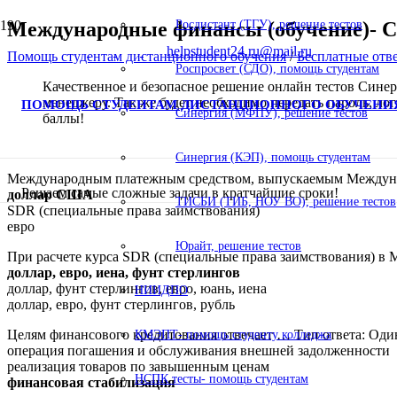
Международные финансы (обучение)- С
Росдистант (ТГУ), решение тестов
helpstudent24.ru@mail.ru
Помощь студентам дистанционного обучения
/
Бесплатные отв
Роспросвет (СДО), помощь студентам
Качественное и безопасное решение онлайн тестов Синерги
менеджеру. Так же будет необходимо передать пароль, ло
ПОМОЩЬ СТУДЕНТАМ ДИСТАНЦИОННОГО ОБУЧЕНИ
Синергия (МФПУ), решение тестов
баллы!
Синергия (КЭП), помощь студентам
Международным платежным средством, выпускаемым Междунар
Решаем самые сложные задачи в кратчайшие сроки!
доллар США
ТИСБИ (ТИБ, НОУ ВО), решение тестов
SDR (специальные права заимствования)
евро
Юрайт, решение тестов
При расчете курса SDR (специальные права заимствования) в
доллар, евро, иена, фунт стерлингов
доллар, фунт стерлингов, евро, юань, иена
НИИДПО
доллар, евро, фунт стерлингов, рубль
Целям финансового кредитования отвечает … Тип ответа: Од
КМЭПТ- помощь студенту колледжа
операция погашения и обслуживания внешней задолженности
реализация товаров по завышенным ценам
НСПК тесты- помощь студентам
финансовая стабилизация