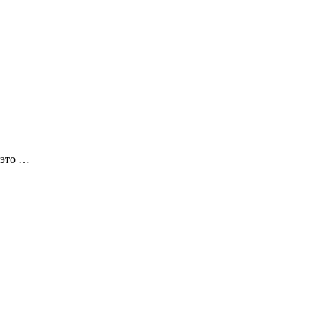
 это …