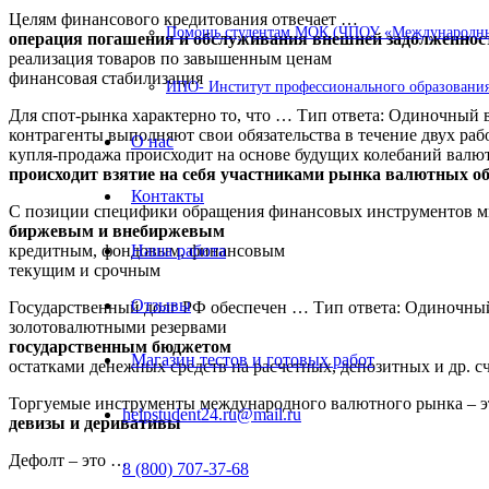
Целям финансового кредитования отвечает …
Помощь студентам МОК (ЧПОУ «Международный
операция погашения и обслуживания внешней задолженнос
реализация товаров по завышенным ценам
финансовая стабилизация
ИПО- Институт профессионального образования
Для спот-рынка характерно то, что … Тип ответа: Одиночный
контрагенты выполняют свои обязательства в течение двух раб
О нас
купля-продажа происходит на основе будущих колебаний валю
происходит взятие на себя участниками рынка валютных об
Контакты
С позиции специфики обращения финансовых инструментов м
биржевым и внебиржевым
кредитным, фондовым, финансовым
Наша работа
текущим и срочным
Отзывы
Государственный долг РФ обеспечен … Тип ответа: Одиночны
золотовалютными резервами
государственным бюджетом
Магазин тестов и готовых работ
остатками денежных средств на расчетных, депозитных и др. сч
Торгуемые инструменты международного валютного рынка – 
helpstudent24.ru@mail.ru
девизы и деривативы
Дефолт – это …
8 (800) 707-37-68