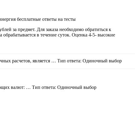
нергия бесплатные ответы на тесты
блей за предмет. Для заказа необходимо обратиться к
а обрабатывается в течение суток. Оценка 4-5- высокие
зуйте стрелки вверх и вниз для выбора и E
ых расчетов, является … Тип ответа: Одиночный выбор
ующих валют: … Тип ответа: Одиночный выбор