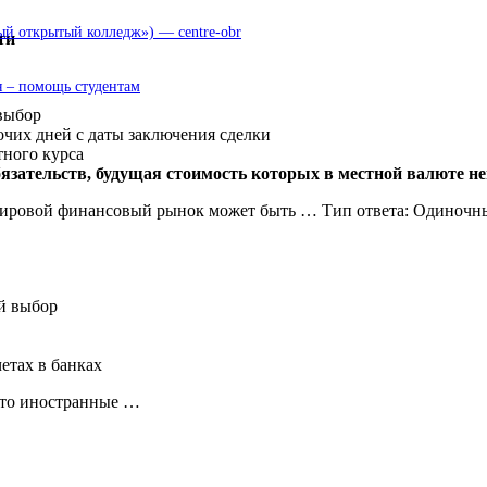
 открытый колледж») — centre-obr
ти
 – помощь студентам
 выбор
очих дней с даты заключения сделки
тного курса
язательств, будущая стоимость которых в местной валюте не
ировой финансовый рынок может быть … Тип ответа: Одиночн
й выбор
етах в банках
это иностранные …