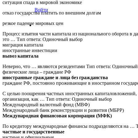
ситуация спада в мировой экономике
Войти
отказ государства платить по внешним долгам
резкое падение мировых цен
Процесс изъятия части капитала из национального оборота в 
это … Тип ответа: Одиночный выбор
миграция капитала
иностранные инвестиции
вывоз капитала
Неверно, что … являются резидентами Тип ответа: Одиночный
физические лица – граждане РФ
иностранные граждане и лица без гражданства
граждане РФ, постоянно проживающие в иностранном государ
С целью поощрения частных иностранных капиталовложений, п
организация, как … Тип ответа: Одиночный выбор
Международный валютный фонд (МВФ)
Международный банк реконструкции и развития (МБРР)
Международная финансовая корпорация (МФК)
По кредитору международные финансы подразделяются на … 
частные и государственные
частные и официальные