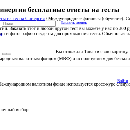
инергия бесплатные ответы на тесты
еты на тесты Синергия
/
Международные финансы (обучение)- Си
Заказать звонок
и. Заказать этот и любой другой тест вы можете у нас по 300 ру
гин и фотографию студента для прохождения теста. Обычно заявк
Я
В списке найденных результатов исполь
Вы отложили
Товар
в свою корзину.
одным валютным фондом (МВФ) и используемым для безналичн
Войти
 Международном валютном фонде используется кросс-курс след
иночный выбор