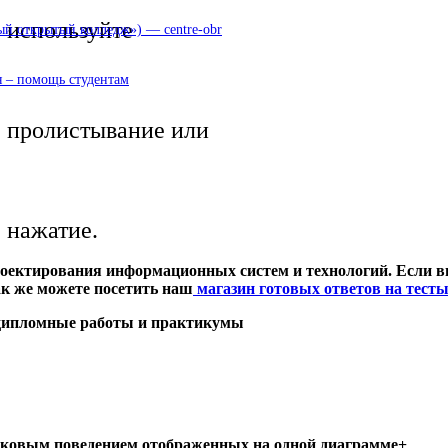
используйте
 открытый колледж») — centre-obr
 – помощь студентам
пролистывание или
нажатие.
оектирования информационных систем и технологий. Если вы
ак же можете посетить наш
магазин готовых ответов на тест
 дипломные работы и практикумы
аковым поведением отображенных на одной диаграмме+