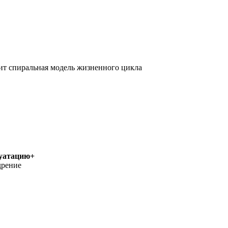
жит спиральная модель жизненного цикла
луатацию+
дрение