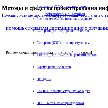
Методы и средства проектирования ин
Росдистант (ТГУ), решение тестов
helpstudent24.ru@mail.ru
Помощь студентам дистанционного обучения
/
Бесплатные отв
Роспросвет (СДО), помощь студентам
ПОМОЩЬ СТУДЕНТАМ ДИСТАНЦИОННОГО ОБУЧЕНИ
Синергия (МФПУ), решение тестов
Синергия (КЭП), помощь студентам
Решаем самые сложные задачи в кратчайшие сроки!
ТИСБИ (ТИБ, НОУ ВО), решение тестов
Юрайт, решение тестов
НИИДПО
КМЭПТ- помощь студенту колледжа
НСПК тесты- помощь студентам