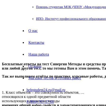
Помощь студентам МОК (ЧПОУ «Международный
ИПО- Институт профессионального образования
О нас
Контакты
Наша работа
Бесплатные ответы на тест Синергия Методы и средства пр
Отзывы
или любой другой тест, то мы готовы Вам в этом помочь. Т
Так же выполняем отчёты по практике, курсовые работы,
Магазин тестов и готовых работ
helpstudent24.ru@mail.ru
1. Класс объектов – это совокупность объектов, …
относящихся к одной предметной области
использующих одинаковые методы
8 (800) 707-37-68
имеющих общий набор свойств и характеризующихся один