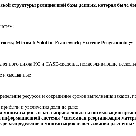
еской структуры реляционной базы данных, которая была б
истем:
ocess; Microsoft Solution Framework; Extreme Programming+
зненного цикла ИС и CASE-средства, поддерживающие несколь
е и смешанные
ределение ресурсов и сокращение сроков выполнения заказов, п
 прибыли и увеличения доли на рыке
.) и минимизация затрат, направленный на оптимизацию орг
й информационной системы *системная реорганизация мате
ерераспределение и минимизацию использования различных р