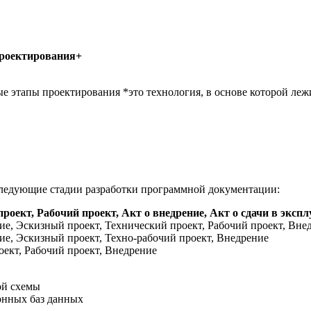
проектирования+
ные этапы проектирования *это технология, в основе которой ле
 следующие стадии разработки программной документации:
проект, Рабочий проект, Акт о внедрение, Акт о сдачи в эксп
ие, Эскизный проект, Технический проект, Рабочий проект, Вне
ие, Эскизный проект, Техно-рабочий проект, Внедрение
оект, Рабочий проект, Внедрение
ой схемы
онных баз данных