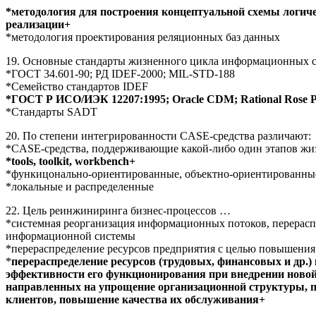
*методология для построения концептуальной схемы логич
реализации+
*методология проектирования реляционных баз данных
19. Основные стандарты жизненного цикла информационных с
*ГОСТ 34.601-90; РД IDEF-2000; MIL-STD-188
*Семейство стандартов IDEF
*ГОСТ Р ИСО/ИЭК 12207:1995; Oracle CDM; Rational Rose Pr
*Стандарты SADT
20. По степени интегрированности CASE-средства различают:
*CASE-средства, поддерживающие какой-либо один этапов жи
*tools, toolkit, workbench+
*функицонально-ориентированные, объектно-ориентированны
*локальные и распределенные
22. Цель реинжиниринга бизнес-процессов …
*системная реорганизация информационных потоков, перерасп
информационной системы
*перераспределение ресурсов предприятия с целью повышения
*
перераспределение ресурсов (трудовых, финансовых и др
эффективности его функционирования при внедрении ново
направленных на упрощение организационной структуры, п
клиентов, повышение качества их обслуживания+