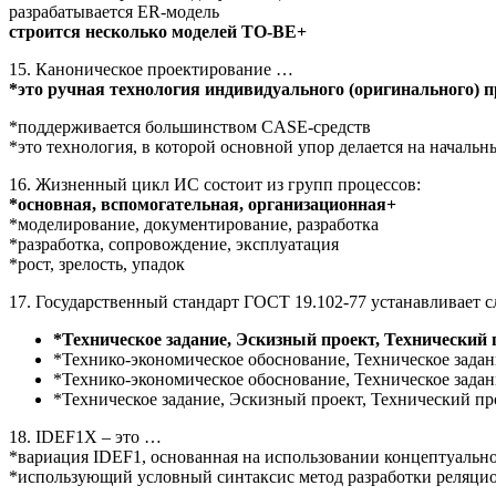
разрабатывается ER-модель
строится несколько моделей TO-BE+
15. Каноническое проектирование …
*это ручная технология индивидуального (оригинального) 
*поддерживается большинством CASE-средств
*это технология, в которой основной упор делается на началь
16. Жизненный цикл ИС состоит из групп процессов:
*основная, вспомогательная, организационная+
*моделирование, документирование, разработка
*разработка, сопровождение, эксплуатация
*рост, зрелость, упадок
17. Государственный стандарт ГОСТ 19.102-77 устанавливает
*Техническое задание, Эскизный проект, Технический 
*Технико-экономическое обоснование, Техническое задан
*Технико-экономическое обоснование, Техническое задан
*Техническое задание, Эскизный проект, Технический пр
18. IDEF1X – это …
*вариация IDEF1, основанная на использовании концептуальн
*использующий условный синтаксис метод разработки реляци