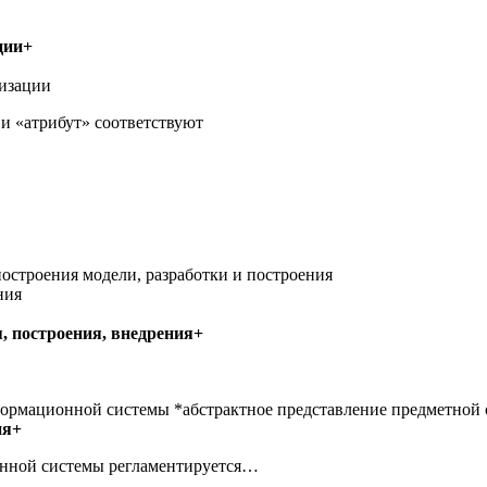
ции+
низации
 и «атрибут» соответствуют
построения модели, разработки и построения
ния
, построения, внедрения+
рмационной системы *абстрактное представление предметной 
ия+
ионной системы регламентируется…