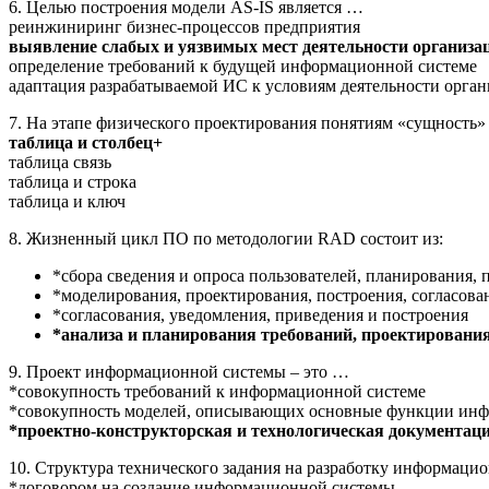
6. Целью построения модели AS-IS является …
реинжиниринг бизнес-процессов предприятия
выявление слабых и уязвимых мест деятельности организа
определение требований к будущей информационной системе
адаптация разрабатываемой ИС к условиям деятельности орга
7. На этапе физического проектирования понятиям «сущность»
таблица и столбец+
таблица связь
таблица и строка
таблица и ключ
8. Жизненный цикл ПО по методологии RAD состоит из:
*сбора сведения и опроса пользователей, планирования, 
*моделирования, проектирования, построения, согласова
*согласования, уведомления, приведения и построения
*анализа и планирования требований, проектирования
9. Проект информационной системы – это …
*совокупность требований к информационной системе
*совокупность моделей, описывающих основные функции инфо
*проектно-конструкторская и технологическая документац
10. Структура технического задания на разработку информац
*договором на создание информационной системы