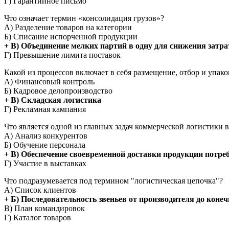
Г) Гарантийное письмо
Что означает термин «консолидация грузов»?
А) Разделение товаров на категории
Б) Списание испорченной продукции
+ В) Объединение мелких партий в одну для снижения затра
Г) Превышение лимита поставок
Какой из процессов включает в себя размещение, отбор и упако
А) Финансовый контроль
Б) Кадровое делопроизводство
+ В) Складская логистика
Г) Рекламная кампания
Что является одной из главных задач коммерческой логистики 
А) Анализ конкурентов
Б) Обучение персонала
+ В) Обеспечение своевременной доставки продукции потре
Г) Участие в выставках
Что подразумевается под термином "логистическая цепочка"?
А) Список клиентов
+ Б) Последовательность звеньев от производителя до коне
В) План командировок
Г) Каталог товаров