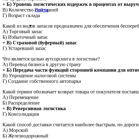
+ Б) Уровень логистических издержек в процентах от выру
В) Количество совещаний
Войти
Г) Возраст склада
Какой из видов запасов предназначен для обеспечения беспере
А) Торговый запас
Б) Избыточный запас
+ В) Страховой (буферный) запас
Г) Устаревший запас
Что является целью аутсорсинга в логистике?
А) Перевод бизнеса в другую страну
+ Б) Передача части функций сторонней компании для опти
В) Упрощение налоговой системы
Г) Создание собственного автопарка
Какой термин обозначает возврат товара от покупателя постав
А) Перемещение
Б) Распределение
+ В) Реверсивная логистика
Г) Консолидация
Какой способ доставки считается наиболее быстрым, но дорог
А) Морской
Б) Железнодорожный