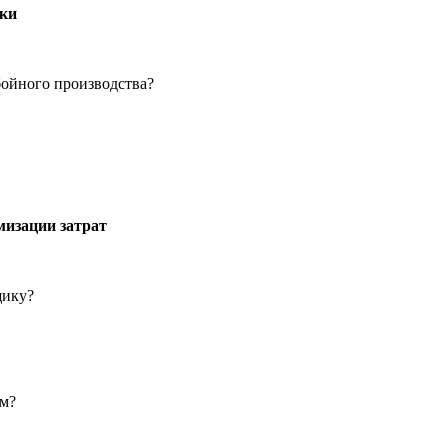
чки
бойного производства?
мизации затрат
щику?
им?