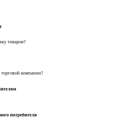
т
вку товаров?
в торговой компании?
бителям
чного потребителя