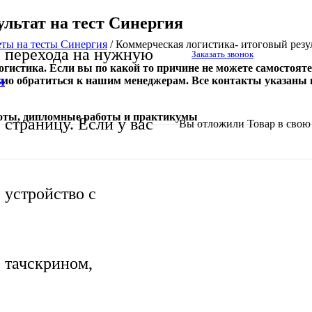
ультат на тест Синергия
еты на тесты Синергия
/
Коммерческая логистика- итоговый резул
перехода на нужную
Заказать звонок
истика. Если вы по какой то причине не можете самостоятел
димо обратиться к нашим менеджерам. Все контакты указаны 
Я
боты, дипломные работы и практикумы
страницу. Если у вас
Вы отложили
Товар
в свою 
устройство с
тачскрином,