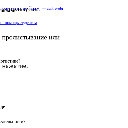
используйте
 открытый колледж») — centre-obr
прибыли
 – помощь студентам
пролистывание или
логистике?
нажатие.
аде
еятельности?