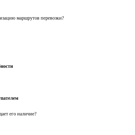
мизацию маршрутов перевозки?
бности
упателем
дает его наличие?