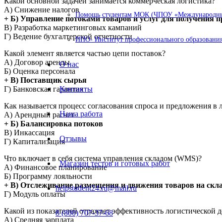
Какой основной задачей занимается коммерческая логистика?
А) Снижение налогов
Помощь студентам МОК (ЧПОУ «Международный
+ Б) Управление потоками товаров и услуг для получения 
В) Разработка маркетинговых кампаний
Г) Ведение бухгалтерской отчетности
ИПО- Институт профессионального образования
Какой элемент является частью цепи поставок?
А) Договор аренды
О нас
Б) Оценка персонала
+ В) Поставщик сырья
Г) Банковская гарантия
Контакты
Как называется процесс согласования спроса и предложения в 
Наша работа
А) Арендный расчет
+ Б) Балансировка потоков
В) Инкассация
Отзывы
Г) Капитализация
Что включает в себя система управления складом (WMS)?
Магазин тестов и готовых работ
А) Финансовое планирование
Б) Программу лояльности
+ В) Отслеживание размещения и движения товаров на скл
helpstudent24.ru@mail.ru
Г) Модуль оплаты
Какой из показателей отражает эффективность логистической д
8 (800) 707-37-68
А) Средняя зарплата