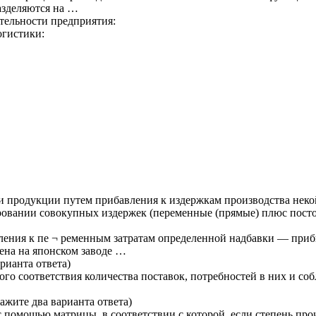
азделяются на …
тельности предприятия:
огистики:
и продукции путем прибавления к издержкам производства неко
ировании совокупных издержек (переменные (прямые) плюс пост
ления к пе ¬ ременным затратам определенной надбавки — при
рена на японском заводе …
арианта ответа)
ого соответствия количества поставок, потребностей в них и со
ажите два варианта ответа)
с помощью матрицы, в соответствии с которой, если степень про