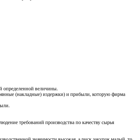
й определенной величины.
оянные (накладные) издержки) и прибыли, которую фирма
были.
блюдение требований производства по качеству сырья
изводственной значимости высокая, а риск закупок малый, то