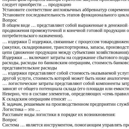
следует приобрести … продукцию
Установите соответствие англоязычных аббревиатур современн
Установите последовательность этапов функционального цикл
Вопрос
В общем виде … представляют собой выраженные в денежной ф
продвижения промежуточной и конечной готовой продукции ор
потребительского назначения).
… издержки  издержки, связанные с процессом товародвижен
(закупки, складирование, транспортировка, запасы, производс
цепи (движение продукции между субъектами хозяйствования)
Издержки … включают затраты на содержание сбытового подраз
расходы, расходы по банковским операциям, стоимость банков
представительские расходы
… издержки представляют собой стоимость оказываемой услуги
другой услуги, стоимость которой может быть ниже аналогично
… логистические затраты представляют собой компоненты затр
зависят от общего потенциала склада (его площади или емкости
Неверно, что в составе элементов, определяющих «семь правил
К складским операциям относят …
К задачам, решаемым на производственном предприятии службо
Логистика – это …
Расставьте виды логистики в порядке их возникновения:
Вопрос
Система … является инструментом, помогающим управлять про