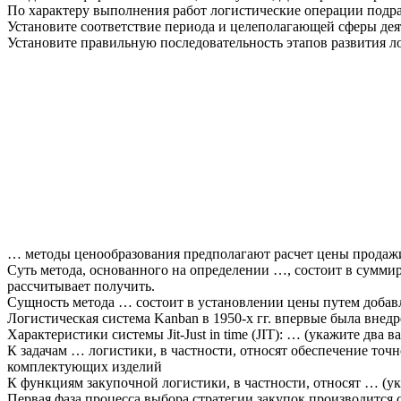
По характеру выполнения работ логистические операции подр
Установите соответствие периода и целеполагающей сферы дея
Установите правильную последовательность этапов развития л
… методы ценообразования предполагают расчет цены продаж
Суть метода, основанного на определении …, состоит в сумм
рассчитывает получить.
Сущность метода … состоит в установлении цены путем добав
Логистическая система Kanban в 1950-х гг. впервые была внед
Характеристики системы Jit-Just in time (JIT): … (укажите два в
К задачам … логистики, в частности, относят обеспечение точн
комплектующих изделий
К функциям закупочной логистики, в частности, относят … (ук
Первая фаза процесса выбора стратегии закупок производится 