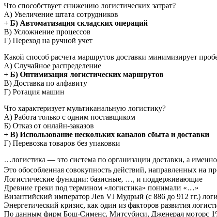
Что способствует снижению логистических затрат?
А) Увеличение штата сотрудников
+ Б) Автоматизация складских операций
В) Усложнение процессов
Г) Переход на ручной учет
Какой способ расчета маршрутов доставки минимизирует пробе
А) Случайное распределение
+ Б) Оптимизация логистических маршрутов
В) Доставка по алфавиту
Г) Ротация машин
Что характеризует мультиканальную логистику?
А) Работа только с одним поставщиком
Б) Отказ от онлайн-заказов
+ В) Использование нескольких каналов сбыта и доставки
Г) Перевозка товаров без упаковки
…логистика — это система по организации доставки, а именно
Это обособленная совокупность действий, направленных на пр
Логистические функции: базисные, …, и поддерживающие
Древние греки под термином «логистика» понимали «…»
Византийский император Лев VI Мудрый (с 886 до 912 гг.) ло
Энергетический кризис, как один из факторов развития логис
По данным фирм Бош-Сименс, Митсубиси, Дженерал моторс 1%