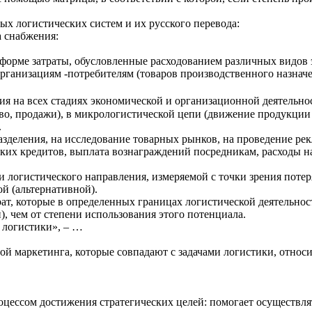
ых логистических систем и их русского перевода:
а снабжения:
орме затраты, обусловленные расходованием различных видов э
ганизациям -потребителям (товаров производственного назнач
ия на всех стадиях экономической и организационной деятельн
тво, продажи), в микрологистической цепи (движение продукции
.
деления, на исследование товарных рынков, на проведение рек
ских кредитов, выплата вознаграждений посредникам, расходы 
 логистического направления, измеряемой с точки зрения поте
й (альтернативной).
ат, которые в определенных границах логистической деятельнос
), чем от степени использования этого потенциала.
 логистики», – …
й маркетинга, которые совпадают с задачами логистики, относ
цессом достижения стратегических целей: помогает осуществлят